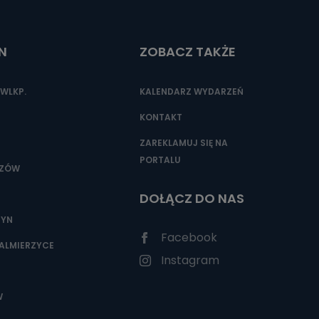
N
ZOBACZ TAKŻE
WLKP.
KALENDARZ WYDARZEŃ
KONTAKT
ZAREKLAMUJ SIĘ NA
PORTALU
SZÓW
DOŁĄCZ DO NAS
ZYN
Facebook
ALMIERZYCE
Instagram
W