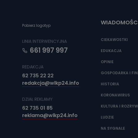
Można to zrob
poczta@tvproar
WIADOMOŚC
Pobierz logotyp
CIEKAWOSTKI
LINIA INTERWENCYJNA
661 997 997
EDUKACJA
OPINIE
REDAKCJA
GOSPODARKA I FI
62 735 22 22
redakcja@wlkp24.info
HISTORIA
KORONAWIRUS
DZIAŁ REKLAMY
KULTURA I ROZRY
62 735 01 85
reklama@wlkp24.info
LUDZIE
NA SYGNALE