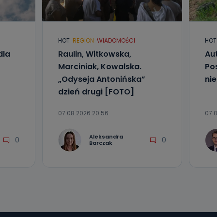
l. Wolności
e
HOT
REGION
WIADOMOŚCI
HOT
ania od
dla
Raulin, Witkowska,
Aut
. Wolności
Marciniak, Kowalska.
Po
że żądania
enia
„Odyseja Antonińska”
ni
dzień drugi [FOTO]
07.08.2026 20:56
07.0
Aleksandra
0
0
Barczak
nio od
brane ze
taktowy,
racownicy