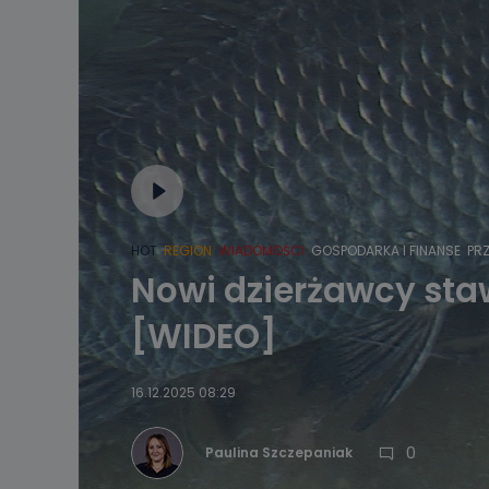
HOT
REGION
WIADOMOŚCI
GOSPODARKA I FINANSE
PR
Nowi dzierżawcy staw
[WIDEO]
16.12.2025 08:29
0
Paulina Szczepaniak