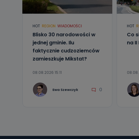
Telewizja Kablo
19 nie przekaz
wykorzystywan
Co mogą 
HOT
REGION
WIADOMOŚCI
HOT
R
Po wyrażeniu 
Blisko 30 narodowości w
Co s
Telewizji Kablo
jednej gminie. Ilu
na I
19 dostępu do 
ich sprostowan
faktycznie cudzoziemców
sprzeciwu wobe
zamieszkuje Mikstat?
Do kiedy
08.08.2026 15:11
08.08.
Do czasu wycof
uzasadnionego
0
Jakie da
Ewa Szewczyk
Przetwarzane 
Państwa (lub z
źródeł publiczn
adres korespo
oraz partnerzy
Jak skont