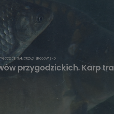
ZYGODZICE
SAMORZĄD
ŚRODOWISKO
ów przygodzickich. Karp trafi