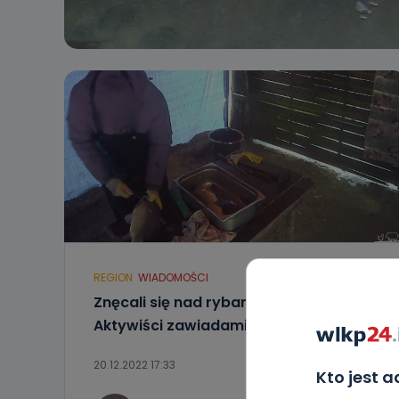
REGION
WIADOMOŚCI
Znęcali się nad rybami w Antoninie?
Aktywiści zawiadamiają prokuraturę
20.12.2022 17:33
Kto jest 