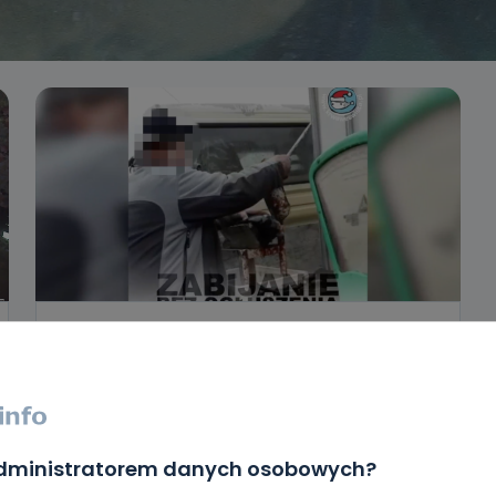
REGION
WIADOMOŚCI
Zabijał karpie tępą gilotyną. Grozi mu
nawet pięć lat więzienia
19.12.2018 14:04
administratorem danych osobowych?