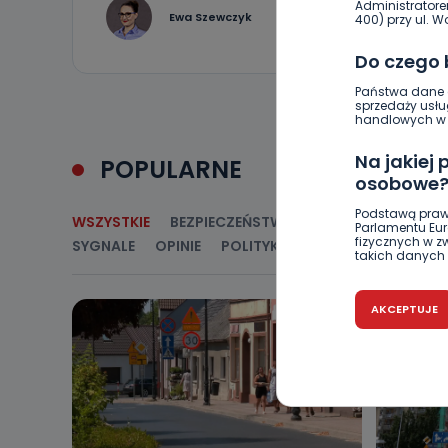
Administratore
34
Ewa Szewczyk
400) przy ul. Wo
Do czego
Państwa dane o
sprzedaży usłu
handlowych w r
Na jakiej
POPULARNE
osobowe
Podstawą praw
WSZYSTKIE
BEZPIECZEŃSTWO
CIEKAWOSTKI
E
Parlamentu Euro
fizycznych w 
SYGNALE
OPINIE
POLITYKA
RELIGIA
SAMORZ
takich danych 
Czy jest 
AKCEPTUJE
Podanie danyc
nie stanowi wa
związane z ża
wybrany sposób
Pro-Art z siedz
Kiedy i 