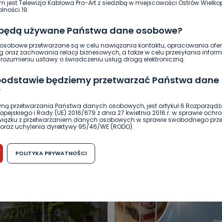
m jest Telewizja Kablowa Pro-Art z siedzibą w miejscowości Ostrów Wielkop
2
Sebastian Matyszczak
lności 19.
 będą używane Państwa dane osobowe?
sobowe przetwarzane są w celu nawiązania kontaktu, opracowania ofert
g oraz zachowania relacji biznesowych, a także w celu przesyłania inform
ozumieniu ustawy o świadczeniu usług drogą elektroniczną.
 podstawie będziemy przetwarzać Państwa dane
?
ną przetwarzania Państwa danych osobowych, jest artykuł 6 Rozporządz
DUKACJA
GOSPODARKA I FINANSE
HISTORIA
KORONAWI
pejskiego i Rady (UE) 2016/679 z dnia 27 kwietnia 2016 r. w sprawie ochr
związku z przetwarzaniem danych osobowych w sprawie swobodnego prz
ĄD
ŚRODOWISKO
WASZE INFO
WSZYSTKICH ŚWIĘTYCH
oraz uchylenia dyrektywy 95/46/WE (RODO).
możliwość cofnięcia zgody?
POLITYKA PRYWATNOŚCI
h osobowych jest dobrowolne, nie jest wymogiem ustawowym lub umo
runku zawarcia umowy. Cofnięcie zgody jest możliwe na każdym etapie i ni
dnymi negatywnymi konsekwencjami. Cofnięcia zgody można dokonać w
 (e-mail, poczta tradycyjna) tak, aby dotarła do wiadomości Telewizji 
ibą w miejscowości Ostrów Wielkopolski (63-400) przy ul. Wolności 19.
komu możemy przekazać Państwa dane?