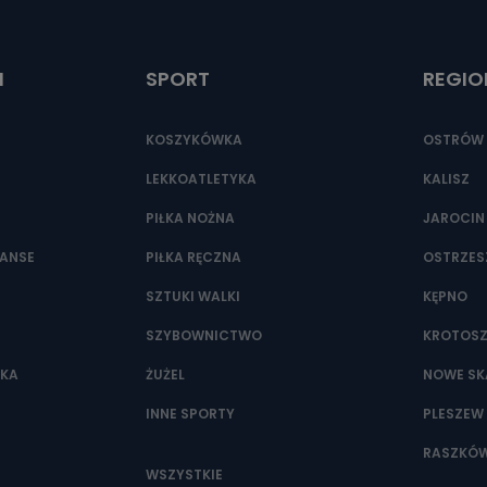
ić pod numerem telefonu 62 735-51-05 lub e-mailowo pod adresem:
t.pl
I
SPORT
REGIO
KOSZYKÓWKA
OSTRÓW 
LEKKOATLETYKA
KALISZ
PIŁKA NOŻNA
JAROCIN
NANSE
PIŁKA RĘCZNA
OSTRZE
SZTUKI WALKI
KĘPNO
SZYBOWNICTWO
KROTOS
WKA
ŻUŻEL
NOWE SK
INNE SPORTY
PLESZEW
RASZKÓ
WSZYSTKIE