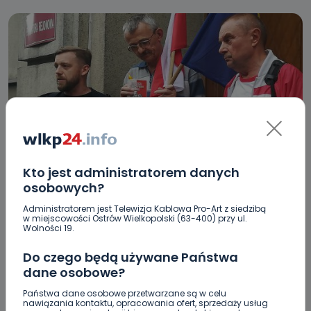
REGION
WIADOMOŚCI
Kto jest administratorem danych
Podsumowanie tygodnia #9 – Atak psa,
osobowych?
protesty, kolejne polityczne spory i podniebne
Administratorem jest Telewizja Kablowa Pro-Art z siedzibą
w miejscowości Ostrów Wielkopolski (63-400) przy ul.
mistrzostwa
Wolności 19.
08.07.2018 19:03
Do czego będą używane Państwa
dane osobowe?
0
Ewa Szewczyk
Państwa dane osobowe przetwarzane są w celu
nawiązania kontaktu, opracowania ofert, sprzedaży usług