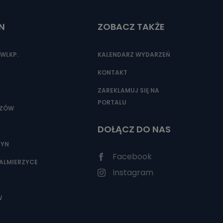
N
ZOBACZ TAKŻE
nio od
brane ze
WLKP.
KALENDARZ WYDARZEŃ
taktowy,
racownicy
KONTAKT
ZAREKLAMUJ SIĘ NA
PORTALU
SZÓW
DOŁĄCZ DO NAS
ZYN
Facebook
ALMIERZYCE
Instagram
W