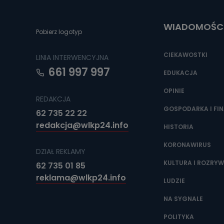
Do czasu wycof
uzasadnionego
WIADOMOŚC
Jakie da
Pobierz logotyp
Przetwarzane 
Państwa (lub z
CIEKAWOSTKI
LINIA INTERWENCYJNA
źródeł publiczn
adres korespo
661 997 997
oraz partnerzy
EDUKACJA
OPINIE
Jak skont
REDAKCJA
Można to zrob
GOSPODARKA I FI
62 735 22 22
poczta@tvproar
redakcja@wlkp24.info
HISTORIA
KORONAWIRUS
DZIAŁ REKLAMY
KULTURA I ROZRY
62 735 01 85
reklama@wlkp24.info
LUDZIE
NA SYGNALE
POLITYKA