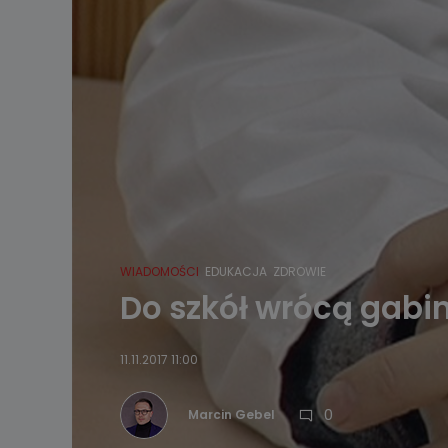
WIADOMOŚCI
EDUKACJA
ZDROWIE
Do szkół wrócą gabin
11.11.2017 11:00
0
Marcin Gebel