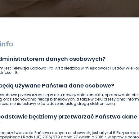
administratorem danych osobowych?
DUKACJA
GOSPODARKA I FINANSE
HISTORIA
KORONAWI
m jest Telewizja Kablowa Pro-Art z siedzibą w miejscowości Ostrów Wielkop
ĄD
ŚRODOWISKO
WASZE INFO
WSZYSTKICH ŚWIĘTYCH
lności 19.
 będą używane Państwa dane osobowe?
sobowe przetwarzane są w celu nawiązania kontaktu, opracowania ofert
g oraz zachowania relacji biznesowych, a także w celu przesyłania inform
ozumieniu ustawy o świadczeniu usług drogą elektroniczną.
 podstawie będziemy przetwarzać Państwa dane
?
ną przetwarzania Państwa danych osobowych, jest artykuł 6 Rozporządz
pejskiego i Rady (UE) 2016/679 z dnia 27 kwietnia 2016 r. w sprawie ochr