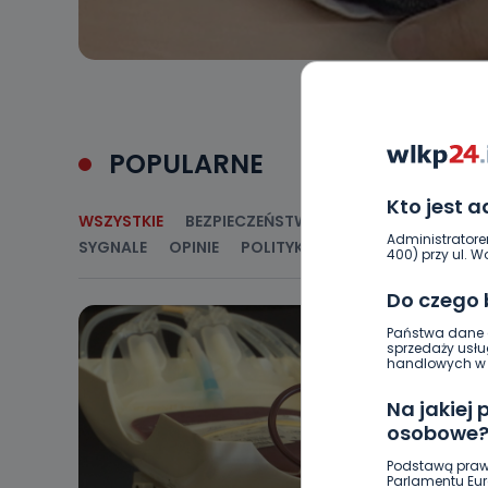
POPULARNE
Kto jest 
WSZYSTKIE
BEZPIECZEŃSTWO
CIEKAWOSTKI
E
Administratore
SYGNALE
OPINIE
POLITYKA
RELIGIA
SAMORZ
400) przy ul. Wo
Do czego
Państwa dane o
sprzedaży usłu
handlowych w r
Na jakiej
osobowe
Podstawą praw
Parlamentu Euro