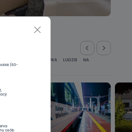
RUS
KULTURA I ROZRYWKA
LUDZIE
NA
olski (63-
WYWIADY
ZDROWIE
,
acji
enia
ony osób