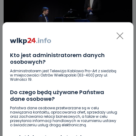
REGION
WIADOMOŚCI
Kto jest administratorem danych
„Komik w operze”. Dzień Kobiet w gminie
osobowych?
Ostrów
Administratorem jest Telewizja Kablowa Pro-Art z siedzibą
w miejscowości Ostrów Wielkopolski (63-400) przy ul.
Wolności 19.
13.03.2023 16:21
Do czego będą używane Państwa
dane osobowe?
0
Aleksandra Barczak
Państwa dane osobowe przetwarzane są w celu
nawiązania kontaktu, opracowania ofert, sprzedaży usług
oraz zachowania relacji biznesowych, a także w celu
przesyłania informacji handlowych w rozumieniu ustawy
o świadczeniu usług drogą elektroniczną.