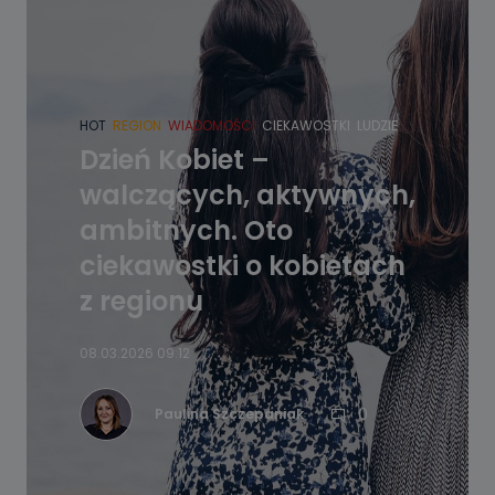
HOT
REGION
WIADOMOŚCI
CIEKAWOSTKI
LUDZIE
Dzień Kobiet –
walczących, aktywnych,
ambitnych. Oto
ciekawostki o kobietach
z regionu
08.03.2026 09:12
0
Paulina Szczepaniak