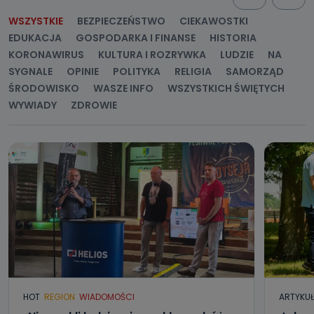
WSZYSTKIE
BEZPIECZEŃSTWO
CIEKAWOSTKI
EDUKACJA
GOSPODARKA I FINANSE
HISTORIA
KORONAWIRUS
KULTURA I ROZRYWKA
LUDZIE
NA
SYGNALE
OPINIE
POLITYKA
RELIGIA
SAMORZĄD
ŚRODOWISKO
WASZE INFO
WSZYSTKICH ŚWIĘTYCH
WYWIADY
ZDROWIE
HOT
REGION
WIADOMOŚCI
ARTYKU