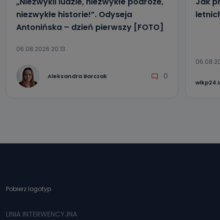
„Niezwykli ludzie, niezwykłe podróże,
Jak p
niezwykłe historie!”. Odyseja
letni
Antonińska – dzień pierwszy [FOTO]
06.08.2026 20:13
06.08.2
0
Aleksandra Barczak
wlkp24.
Pobierz logotyp
LINIA INTERWENCYJNA