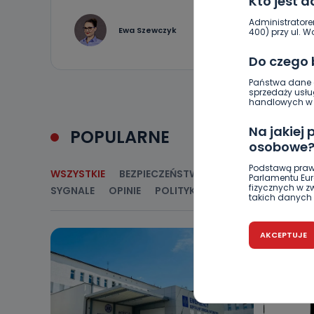
Kto jest 
Administratore
3
Ewa Szewczyk
400) przy ul. Wo
Do czego
Państwa dane o
sprzedaży usłu
handlowych w r
Na jakiej
POPULARNE
osobowe
Podstawą praw
WSZYSTKIE
BEZPIECZEŃSTWO
CIEKAWOSTKI
E
Parlamentu Euro
fizycznych w 
SYGNALE
OPINIE
POLITYKA
RELIGIA
SAMORZ
takich danych 
Czy jest 
AKCEPTUJE
Podanie danyc
nie stanowi wa
związane z ża
wybrany sposób
Pro-Art z siedz