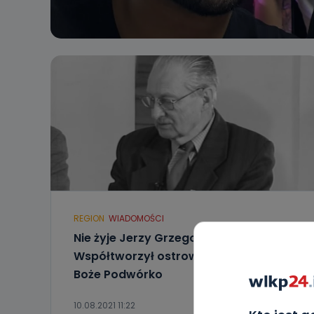
REGION
WIADOMOŚCI
Nie żyje Jerzy Grzegorski.
Współtworzył ostrowską świetlicę
Boże Podwórko
10.08.2021 11:22