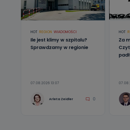
Kiedy i 
Telewizja Kablo
19 nie przekaz
wykorzystywan
Co mogą 
HOT
REGION
WIADOMOŚCI
HOT
R
Po wyrażeniu 
Ile jest klimy w szpitalu?
Za m
Telewizji Kablo
Sprawdzamy w regionie
Czyt
19 dostępu do 
ich sprostowan
padł
sprzeciwu wobe
Do kiedy
Do czasu wycof
uzasadnionego
07.08.2026 13:07
07.08.
Jakie da
0
Arleta Zeidler
Przetwarzane 
Państwa (lub z
źródeł publiczn
adres korespo
oraz partnerzy
Jak skont