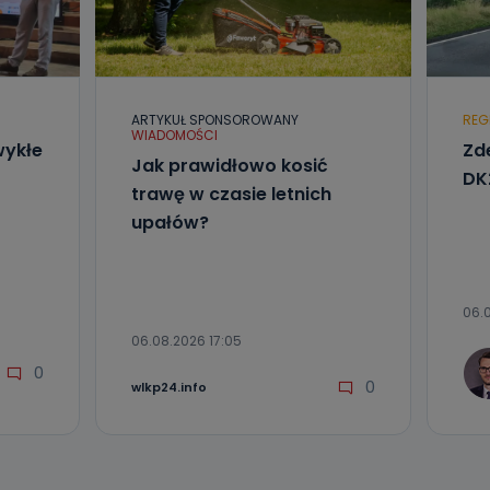
l. Wolności
e
ARTYKUŁ SPONSOROWANY
REG
WIADOMOŚCI
ania od
wykłe
Zde
. Wolności
Jak prawidłowo kosić
DK
że żądania
trawę w czasie letnich
enia
upałów?
06.0
06.08.2026 17:05
0
nio od
0
wlkp24.info
brane ze
taktowy,
racownicy