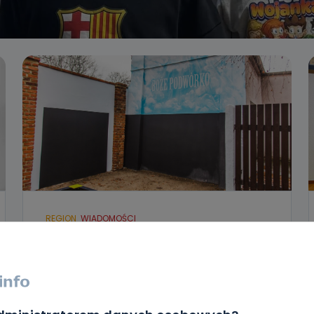
REGION
WIADOMOŚCI
Boże Podwórko już gotowe! Zobacz,
jak wygląda po przemianie
31.12.2020 16:48