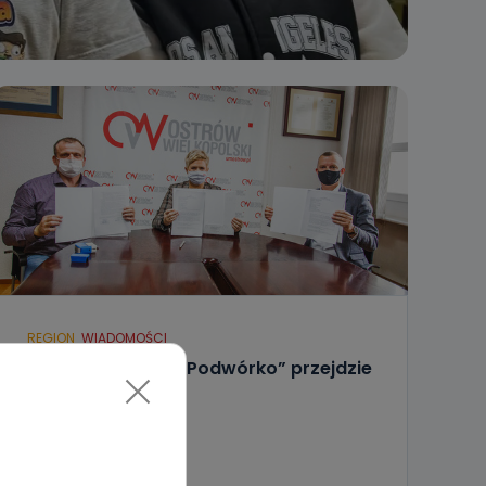
REGION
WIADOMOŚCI
Ostrowskie „Boże Podwórko” przejdzie
modernizację
18.11.2020 13:37