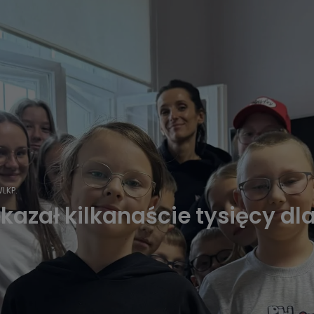
LKP.
azał kilkanaście tysięcy dla