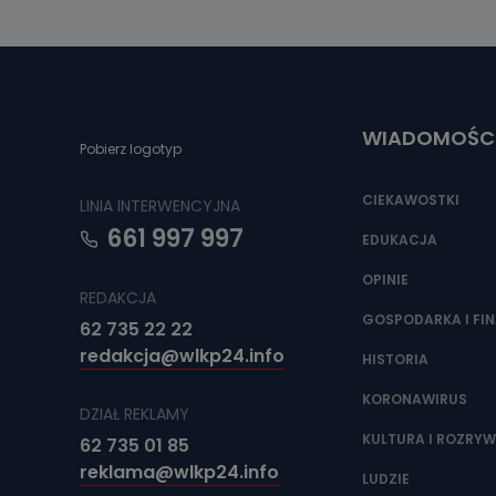
Można to zrob
poczta@tvproar
WIADOMOŚC
Pobierz logotyp
CIEKAWOSTKI
LINIA INTERWENCYJNA
661 997 997
EDUKACJA
OPINIE
REDAKCJA
GOSPODARKA I FI
62 735 22 22
redakcja@wlkp24.info
HISTORIA
KORONAWIRUS
DZIAŁ REKLAMY
KULTURA I ROZRY
62 735 01 85
reklama@wlkp24.info
LUDZIE