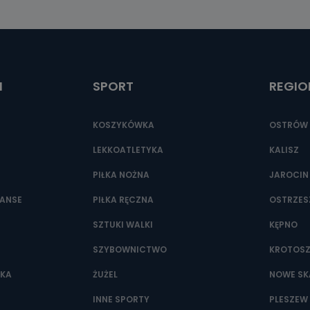
ić pod numerem telefonu 62 735-51-05 lub e-mailowo pod adresem:
t.pl
I
SPORT
REGIO
KOSZYKÓWKA
OSTRÓW 
LEKKOATLETYKA
KALISZ
PIŁKA NOŻNA
JAROCIN
NANSE
PIŁKA RĘCZNA
OSTRZE
SZTUKI WALKI
KĘPNO
SZYBOWNICTWO
KROTOS
WKA
ŻUŻEL
NOWE SK
INNE SPORTY
PLESZEW