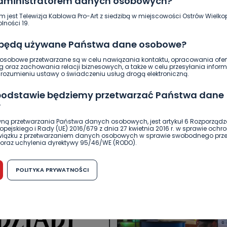
administratorem danych osobowych?
m jest Telewizja Kablowa Pro-Art z siedzibą w miejscowości Ostrów Wielkop
10
Ewa Szewczyk
lności 19.
 będą używane Państwa dane osobowe?
sobowe przetwarzane są w celu nawiązania kontaktu, opracowania ofert
g oraz zachowania relacji biznesowych, a także w celu przesyłania inform
ozumieniu ustawy o świadczeniu usług drogą elektroniczną.
 podstawie będziemy przetwarzać Państwa dane
?
ną przetwarzania Państwa danych osobowych, jest artykuł 6 Rozporządz
DUKACJA
GOSPODARKA I FINANSE
HISTORIA
KORONAWI
pejskiego i Rady (UE) 2016/679 z dnia 27 kwietnia 2016 r. w sprawie ochr
związku z przetwarzaniem danych osobowych w sprawie swobodnego prz
ĄD
ŚRODOWISKO
WASZE INFO
WSZYSTKICH ŚWIĘTYCH
oraz uchylenia dyrektywy 95/46/WE (RODO).
możliwość cofnięcia zgody?
POLITYKA PRYWATNOŚCI
h osobowych jest dobrowolne, nie jest wymogiem ustawowym lub umo
runku zawarcia umowy. Cofnięcie zgody jest możliwe na każdym etapie i ni
dnymi negatywnymi konsekwencjami. Cofnięcia zgody można dokonać w
 (e-mail, poczta tradycyjna) tak, aby dotarła do wiadomości Telewizji 
ibą w miejscowości Ostrów Wielkopolski (63-400) przy ul. Wolności 19.