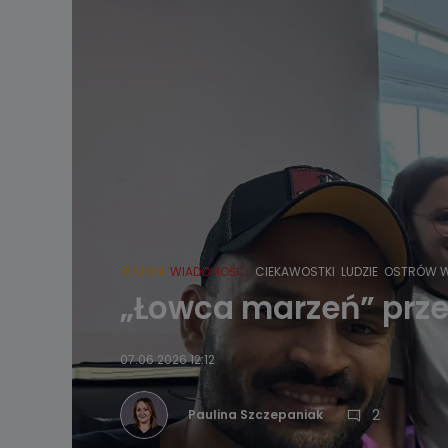
REGION
WIADOMOŚCI
CIEKAWOSTKI
LUDZIE
OSTRÓW W
„Łowca marzeń” przek
07.06.2026 12:12
2
Paulina Szczepaniak