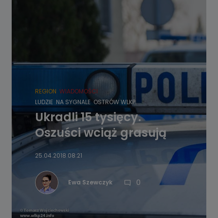
REGION
WIADOMOŚCI
LUDZIE
NA SYGNALE
OSTRÓW WLKP.
Ukradli 15 tysięcy.
Oszuści wciąż grasują
25.04.2018 08:21
0
Ewa Szewczyk