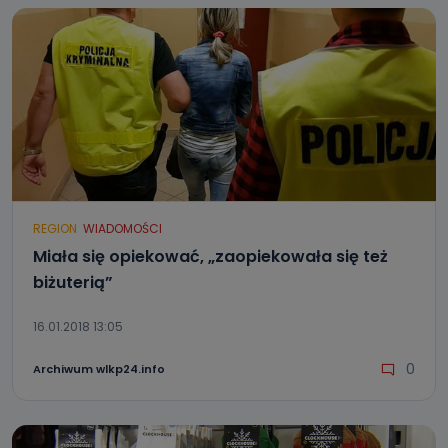
REGION
WIADOMOŚCI
Miała się opiekować, „zaopiekowała się też
biżuterią”
16.01.2018 13:05
0
Archiwum wlkp24.info