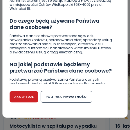
Administratorem jest Telewizja Kablowa Pro-Art z siedzibą
WSZYSTKIE
BEZPIECZEŃSTWO
CIEKAWOSTKI
w miejscowości Ostrów Wielkopolski (63-400) przy ul.
Wolności 19.
EDUKACJA
GOSPODARKA I FINANSE
HISTORIA
KORONAWIRUS
KULTURA I ROZRYWKA
LUDZIE
NA
Do czego będą używane Państwa
SYGNALE
OPINIE
POLITYKA
RELIGIA
SAMORZĄD
dane osobowe?
ŚRODOWISKO
WASZE INFO
WSZYSTKICH ŚWIĘTYCH
Państwa dane osobowe przetwarzane są w celu
WYWIADY
ZDROWIE
nawiązania kontaktu, opracowania ofert, sprzedaży usług
oraz zachowania relacji biznesowych, a także w celu
przesyłania informacji handlowych w rozumieniu ustawy
o świadczeniu usług drogą elektroniczną.
Na jakiej podstawie będziemy
przetwarzać Państwa dane osobowe?
Podstawą prawną przetwarzania Państwa danych
osobowych, jest artykuł 6 Rozporządzenia Parlamentu
Europejskiego i Rady (UE) 2016/679 z dnia 27 kwietnia 2016
r. w sprawie ochrony osób fizycznych w związku z
przetwarzaniem danych osobowych w sprawie
AKCEPTUJE
POLITYKA PRYWATNOŚCI
swobodnego przepływu takich danych oraz uchylenia
dyrektywy 95/46/WE (RODO).
Czy jest możliwość cofnięcia zgody?
HOT
REGION
WIADOMOŚCI
REGION
Podanie danych osobowych jest dobrowolne, nie jest
Motocyklista w szpitalu po wypadku
16-lat
wymogiem ustawowym lub umownym oraz nie stanowi