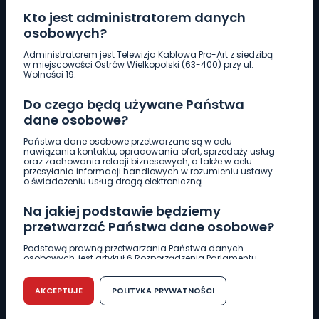
Kto jest administratorem danych
osobowych?
Pobierz logotyp
Administratorem jest Telewizja Kablowa Pro-Art z siedzibą
w miejscowości Ostrów Wielkopolski (63-400) przy ul.
Wolności 19.
LINIA INTERWENCYJNA
Do czego będą używane Państwa
661 997 997
dane osobowe?
Państwa dane osobowe przetwarzane są w celu
REDAKCJA
nawiązania kontaktu, opracowania ofert, sprzedaży usług
oraz zachowania relacji biznesowych, a także w celu
62 735 22 22
redakcja@wlkp24.info
przesyłania informacji handlowych w rozumieniu ustawy
o świadczeniu usług drogą elektroniczną.
DZIAŁ REKLAMY
Na jakiej podstawie będziemy
62 735 01 85
reklama@wlkp24.info
przetwarzać Państwa dane osobowe?
Podstawą prawną przetwarzania Państwa danych
osobowych, jest artykuł 6 Rozporządzenia Parlamentu
WIADOMOŚCI
Europejskiego i Rady (UE) 2016/679 z dnia 27 kwietnia 2016
r. w sprawie ochrony osób fizycznych w związku z
przetwarzaniem danych osobowych w sprawie
AKCEPTUJE
POLITYKA PRYWATNOŚCI
swobodnego przepływu takich danych oraz uchylenia
CIEKAWOSTKI
dyrektywy 95/46/WE (RODO).