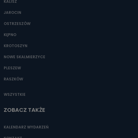
KALISZ
Można to zrobić pod numerem telefonu 62 735-51-05 lub
e-mailowo pod adresem: poczta@tvproart.pl
JAROCIN
OSTRZESZÓW
KĘPNO
KROTOSZYN
NOWE SKALMIERZYCE
PLESZEW
RASZKÓW
WSZYSTKIE
ZOBACZ TAKŻE
KALENDARZ WYDARZEŃ