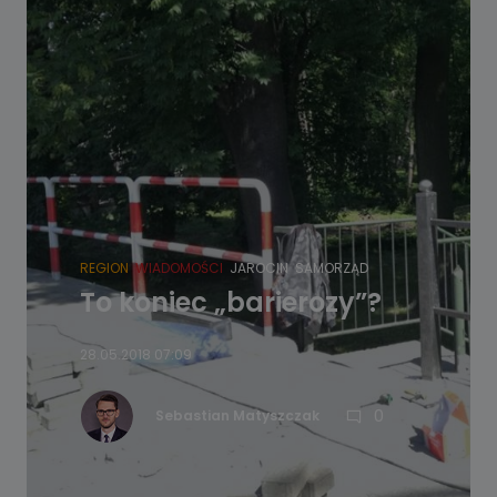
REGION
WIADOMOŚCI
JAROCIN
SAMORZĄD
To koniec „barierozy”?
28.05.2018 07:09
0
Sebastian Matyszczak