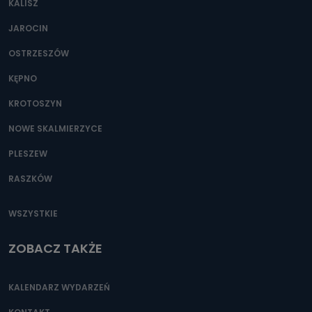
KALISZ
Można to zrobić pod numerem telefonu 62 735-51-05 lub
e-mailowo pod adresem: poczta@tvproart.pl
JAROCIN
OSTRZESZÓW
KĘPNO
KROTOSZYN
NOWE SKALMIERZYCE
PLESZEW
RASZKÓW
WSZYSTKIE
ZOBACZ TAKŻE
KALENDARZ WYDARZEŃ