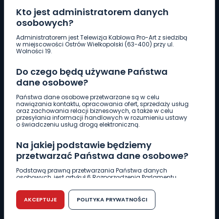
Kto jest administratorem danych
osobowych?
Pobierz logotyp
Administratorem jest Telewizja Kablowa Pro-Art z siedzibą
w miejscowości Ostrów Wielkopolski (63-400) przy ul.
Wolności 19.
LINIA INTERWENCYJNA
Do czego będą używane Państwa
661 997 997
dane osobowe?
Państwa dane osobowe przetwarzane są w celu
REDAKCJA
nawiązania kontaktu, opracowania ofert, sprzedaży usług
oraz zachowania relacji biznesowych, a także w celu
62 735 22 22
redakcja@wlkp24.info
przesyłania informacji handlowych w rozumieniu ustawy
o świadczeniu usług drogą elektroniczną.
DZIAŁ REKLAMY
Na jakiej podstawie będziemy
62 735 01 85
reklama@wlkp24.info
przetwarzać Państwa dane osobowe?
Podstawą prawną przetwarzania Państwa danych
osobowych, jest artykuł 6 Rozporządzenia Parlamentu
WIADOMOŚCI
Europejskiego i Rady (UE) 2016/679 z dnia 27 kwietnia 2016
r. w sprawie ochrony osób fizycznych w związku z
przetwarzaniem danych osobowych w sprawie
AKCEPTUJE
POLITYKA PRYWATNOŚCI
swobodnego przepływu takich danych oraz uchylenia
CIEKAWOSTKI
dyrektywy 95/46/WE (RODO).