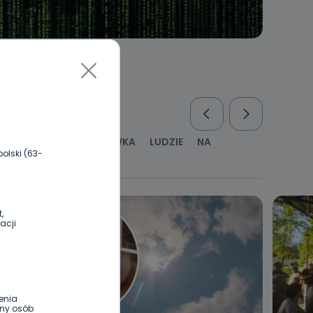
RUS
KULTURA I ROZRYWKA
LUDZIE
NA
olski (63-
WYWIADY
ZDROWIE
,
acji
enia
ony osób