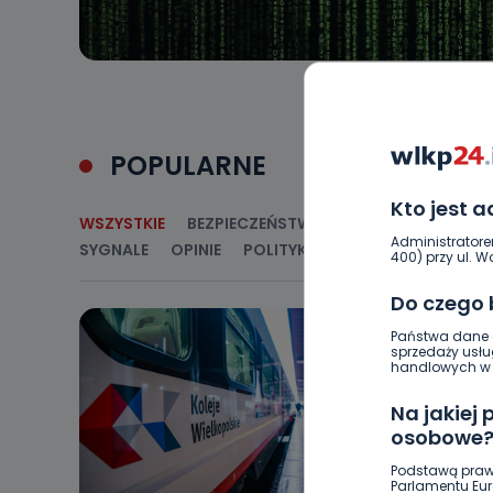
POPULARNE
Kto jest 
WSZYSTKIE
BEZPIECZEŃSTWO
CIEKAWOSTKI
E
Administratore
SYGNALE
OPINIE
POLITYKA
RELIGIA
SAMORZ
400) przy ul. Wo
Do czego
Państwa dane o
sprzedaży usłu
handlowych w r
Na jakiej
osobowe
Podstawą praw
Parlamentu Euro