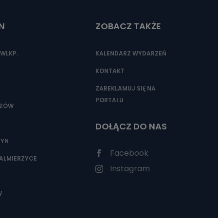
N
ZOBACZ TAKŻE
nio od
brane ze
WLKP.
KALENDARZ WYDARZEŃ
taktowy,
racownicy
KONTAKT
ZAREKLAMUJ SIĘ NA
PORTALU
SZÓW
DOŁĄCZ DO NAS
ZYN
Facebook
ALMIERZYCE
Instagram
W