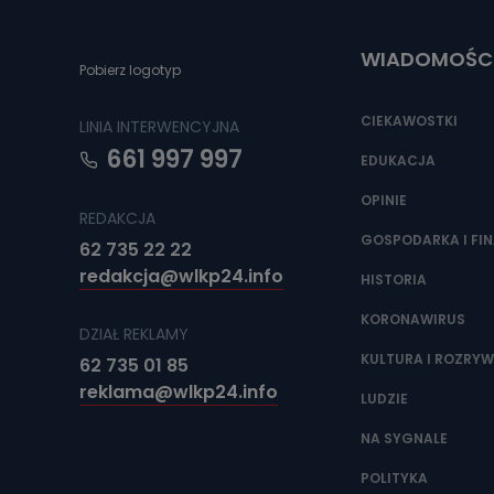
Do czasu wycof
uzasadnionego
WIADOMOŚC
Jakie da
Pobierz logotyp
Przetwarzane 
Państwa (lub z
CIEKAWOSTKI
LINIA INTERWENCYJNA
źródeł publiczn
adres korespo
661 997 997
oraz partnerzy
EDUKACJA
OPINIE
Jak skont
REDAKCJA
Można to zrob
GOSPODARKA I FI
62 735 22 22
poczta@tvproar
redakcja@wlkp24.info
HISTORIA
KORONAWIRUS
DZIAŁ REKLAMY
KULTURA I ROZRY
62 735 01 85
reklama@wlkp24.info
LUDZIE
NA SYGNALE
POLITYKA