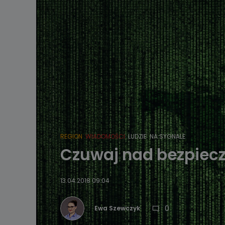
REGION
WIADOMOŚCI
LUDZIE
NA SYGNALE
Czuwaj nad bezpiec
13.04.2018 09:04
0
Ewa Szewczyk