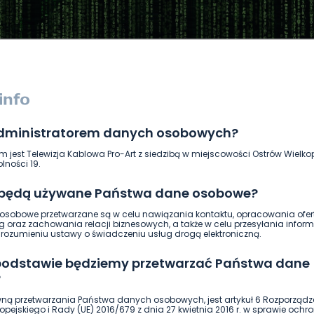
administratorem danych osobowych?
DUKACJA
GOSPODARKA I FINANSE
HISTORIA
KORONAWI
m jest Telewizja Kablowa Pro-Art z siedzibą w miejscowości Ostrów Wielkop
ĄD
ŚRODOWISKO
WASZE INFO
WSZYSTKICH ŚWIĘTYCH
lności 19.
 będą używane Państwa dane osobowe?
sobowe przetwarzane są w celu nawiązania kontaktu, opracowania ofert
g oraz zachowania relacji biznesowych, a także w celu przesyłania inform
ozumieniu ustawy o świadczeniu usług drogą elektroniczną.
 podstawie będziemy przetwarzać Państwa dane
?
ną przetwarzania Państwa danych osobowych, jest artykuł 6 Rozporządz
pejskiego i Rady (UE) 2016/679 z dnia 27 kwietnia 2016 r. w sprawie ochr