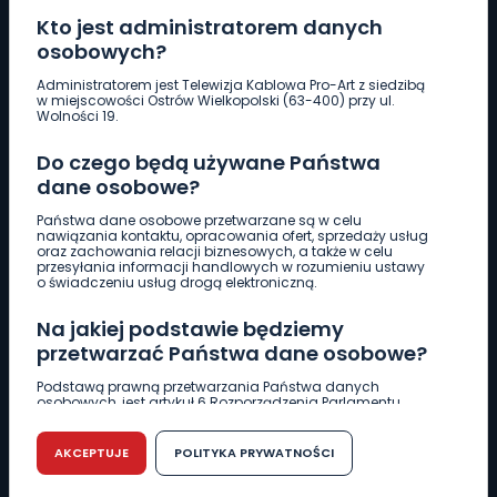
Kto jest administratorem danych
osobowych?
Pobierz logotyp
Administratorem jest Telewizja Kablowa Pro-Art z siedzibą
w miejscowości Ostrów Wielkopolski (63-400) przy ul.
Wolności 19.
LINIA INTERWENCYJNA
Do czego będą używane Państwa
661 997 997
dane osobowe?
Państwa dane osobowe przetwarzane są w celu
REDAKCJA
nawiązania kontaktu, opracowania ofert, sprzedaży usług
oraz zachowania relacji biznesowych, a także w celu
62 735 22 22
redakcja@wlkp24.info
przesyłania informacji handlowych w rozumieniu ustawy
o świadczeniu usług drogą elektroniczną.
DZIAŁ REKLAMY
Na jakiej podstawie będziemy
62 735 01 85
reklama@wlkp24.info
przetwarzać Państwa dane osobowe?
Podstawą prawną przetwarzania Państwa danych
osobowych, jest artykuł 6 Rozporządzenia Parlamentu
WIADOMOŚCI
Europejskiego i Rady (UE) 2016/679 z dnia 27 kwietnia 2016
r. w sprawie ochrony osób fizycznych w związku z
przetwarzaniem danych osobowych w sprawie
AKCEPTUJE
POLITYKA PRYWATNOŚCI
swobodnego przepływu takich danych oraz uchylenia
CIEKAWOSTKI
dyrektywy 95/46/WE (RODO).