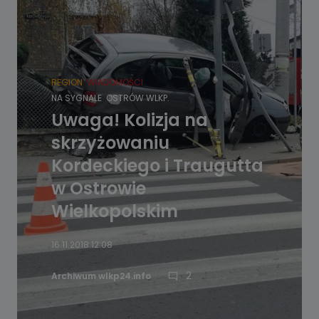
REGION
WIADOMOŚCI
NA SYGNALE
OSTRÓW WLKP.
Uwaga! Kolizja na
skrzyżowaniu
Kordeckiego i Traugutta
w Ostrowie
Wielkopolskim
16.11.2018 12:08
2
Archiwum wlkp24.info