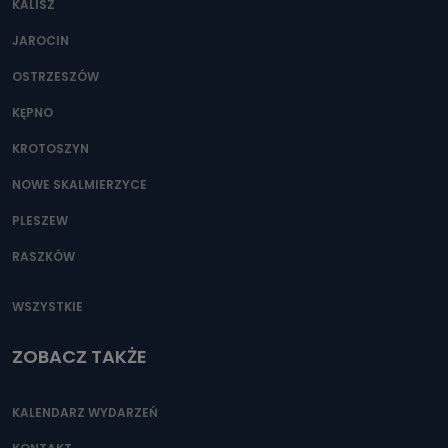
KALISZ
Można to zrobić pod numerem telefonu 62 735-51-05 lub
e-mailowo pod adresem: poczta@tvproart.pl
JAROCIN
OSTRZESZÓW
KĘPNO
KROTOSZYN
NOWE SKALMIERZYCE
PLESZEW
RASZKÓW
WSZYSTKIE
ZOBACZ TAKŻE
KALENDARZ WYDARZEŃ