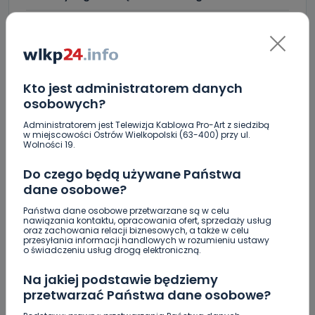
Jak wybrać prostownicę do włosów puszących się i
elektryzujących?
Jakość wody wróciła (prawie) do normy. Jest
komunikat sanepidu
Kto jest administratorem danych
osobowych?
Zatrzymany w Sośniach. Za połamane tablice
Administratorem jest Telewizja Kablowa Pro-Art z siedzibą
Nowe ustalenia w sprawie OZC. Kto spełnił warunki
w miejscowości Ostrów Wielkopolski (63-400) przy ul.
przetargu, a kto próbował wrócić do gry?
Wolności 19.
Czy aquapark w Ostrowie powinien powstać?
Do czego będą używane Państwa
Rozpoczęły się konsultacje
dane osobowe?
Państwa dane osobowe przetwarzane są w celu
"Łącznik" w remoncie. Urząd miejski będzie
nawiązania kontaktu, opracowania ofert, sprzedaży usług
większy?
oraz zachowania relacji biznesowych, a także w celu
przesyłania informacji handlowych w rozumieniu ustawy
o świadczeniu usług drogą elektroniczną.
Ile jest klimy w szpitalu? Sprawdzamy w regionie
Na jakiej podstawie będziemy
Więcej pieniędzy dla OSP w gminie Ostrów.
przetwarzać Państwa dane osobowe?