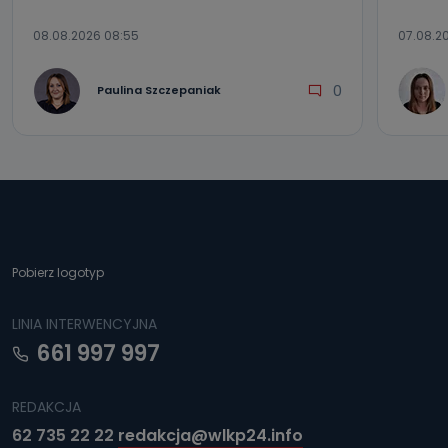
08.08.2026 08:55
07.08.2
0
Paulina Szczepaniak
Pobierz logotyp
LINIA INTERWENCYJNA
661 997 997
REDAKCJA
62 735 22 22
redakcja@wlkp24.info