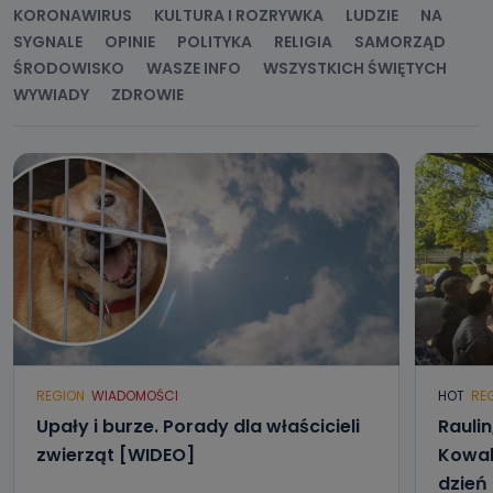
oraz partnerzy wspomagający administratora w jego
KORONAWIRUS
KULTURA I ROZRYWKA
LUDZIE
NA
biznesowej działalności.
SYGNALE
OPINIE
POLITYKA
RELIGIA
SAMORZĄD
Jak skontaktować się z inspektorem
ŚRODOWISKO
WASZE INFO
WSZYSTKICH ŚWIĘTYCH
danych osobowych?
WYWIADY
ZDROWIE
Można to zrobić pod numerem telefonu 62 735-51-05 lub
e-mailowo pod adresem: poczta@tvproart.pl
REGION
WIADOMOŚCI
HOT
RE
Upały i burze. Porady dla właścicieli
Raulin
zwierząt [WIDEO]
Kowal
dzień