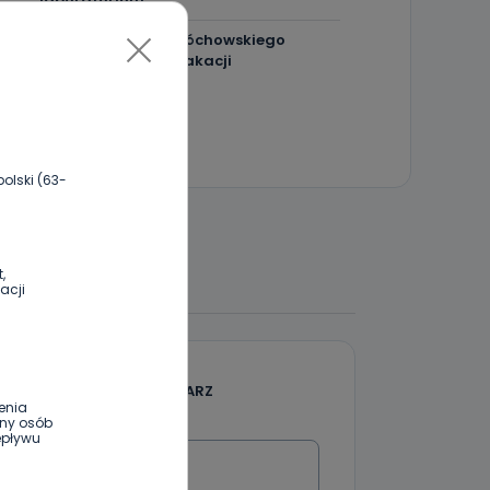
Utrudnienia na Ledóchowskiego
jeszcze do końca wakacji
olski (63-
 DO DYSKUSJI
,
acji
DODAJ SWÓJ KOMENTARZ
enia
ony osób
Wiadomość
epływu