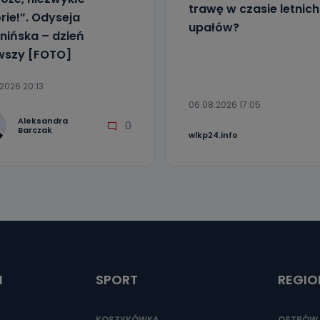
trawę w czasie letnich
orie!”. Odyseja
upałów?
nińska – dzień
wszy [FOTO]
2026 20:13
06.08.2026 17:05
Aleksandra
0
Barczak
wlkp24.info
I
SPORT
REGIO
KOSZYKÓWKA
OSTRÓW 