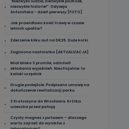
"Niezwykli ludzie, niezwykłe podróże,
niezwykłe historie!”. Odyseja
Antonińska - dzień pierwszy [FOTO]
Jak prawidłowo kosić trawę w czasie
letnich upałów?
Zderzenie kilku aut na DK25. Duże korki
Zaginiona nastolatka [AKTUALIZACJA]
Miał blisko 3 promile, odmówił
składania wyjaśnień. Nieoficjalnie: to
kaliski urzędnik
Drugie podejście. Podpisano umowę na
dokończenie rewitalizacji parku
Z Krotoszyna do Wrocławia. Krótka
ucieczka przed policją
Czysty magnez z potasem – dlaczego
warto zajrzeć do wyników z
laboratorium?