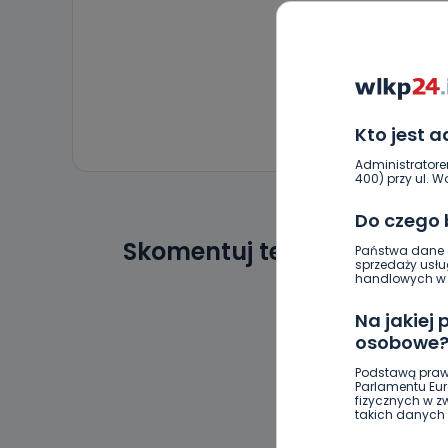
Kto jest 
Administratore
400) przy ul. Wo
Do czego
Skomentuj ten wpis jako p
Państwa dane o
sprzedaży usłu
handlowych w r
Na jakiej
osobowe
Podstawą praw
Parlamentu Euro
fizycznych w 
takich danych 