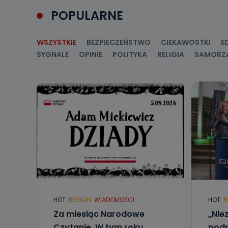
Jakie da
POPULARNE
Przetwarzane 
Państwa (lub z
źródeł publiczn
adres korespo
WSZYSTKIE
BEZPIECZEŃSTWO
CIEKAWOSTKI
E
oraz partnerzy
SYGNALE
OPINIE
POLITYKA
RELIGIA
SAMORZ
Jak skont
Można to zrob
poczta@tvproar
HOT
REGION
WIADOMOŚCI
HOT
R
Za miesiąc Narodowe
„Nie
Czytanie. W tym roku
podr