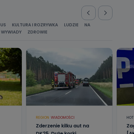
nio od
brane ze
taktowy,
racownicy
RUS
KULTURA I ROZRYWKA
LUDZIE
NA
WYWIADY
ZDROWIE
REGION
WIADOMOŚCI
HOT
Zderzenie kilku aut na
Za
DK25. Duże korki
[A