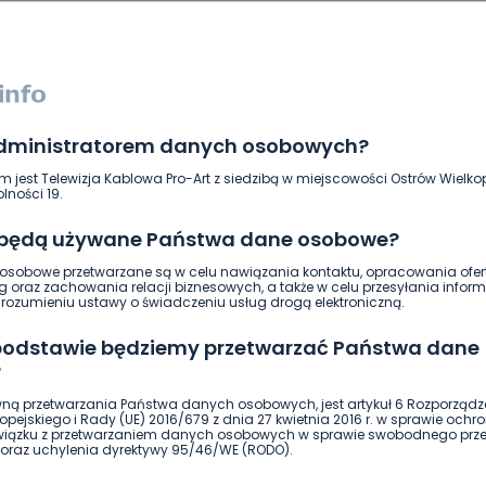
administratorem danych osobowych?
m jest Telewizja Kablowa Pro-Art z siedzibą w miejscowości Ostrów Wielkop
lności 19.
 będą używane Państwa dane osobowe?
ierwszy!
DOŁĄCZ
sobowe przetwarzane są w celu nawiązania kontaktu, opracowania ofert
g oraz zachowania relacji biznesowych, a także w celu przesyłania inform
ozumieniu ustawy o świadczeniu usług drogą elektroniczną.
 podstawie będziemy przetwarzać Państwa dane
?
ną przetwarzania Państwa danych osobowych, jest artykuł 6 Rozporządz
pejskiego i Rady (UE) 2016/679 z dnia 27 kwietnia 2016 r. w sprawie ochr
związku z przetwarzaniem danych osobowych w sprawie swobodnego prz
oraz uchylenia dyrektywy 95/46/WE (RODO).