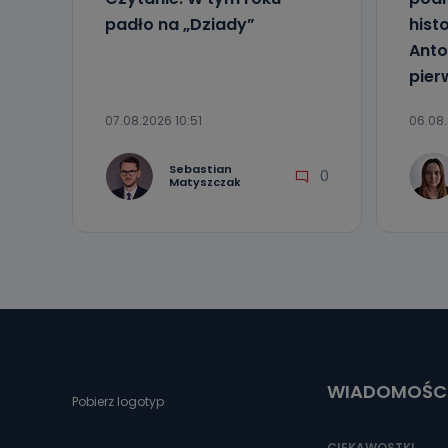
padło na „Dziady”
hist
Anto
pier
07.08.2026 10:51
06.08.
Sebastian
0
Matyszczak
WIADOMOŚC
Pobierz logotyp
CIEKAWOSTKI