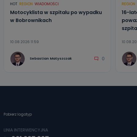
HOT
REGION
WIADOMOŚCI
REGION
Motocyklista w szpitalu po wypadku
16-lat
w Bobrownikach
poważ
szpita
10.08.2026 11:59
10.08.20
0
Sebastian Matyszczak
Pobierz logotyp
LINIA INTERWENCYJNA