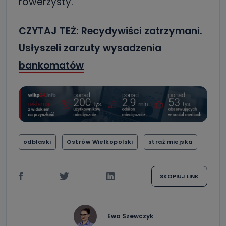
rowerzysty.
CZYTAJ TEŻ:
Recydywiści zatrzymani.
Usłyszeli zarzuty wysadzenia
bankomatów
odblaski
Ostrów Wielkopolski
straż miejska
SKOPIUJ LINK
Ewa Szewczyk