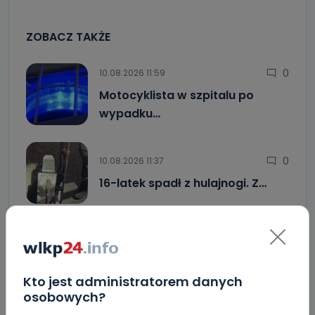
ZOBACZ TAKŻE
0
10.08.2026 11:59
Motocyklista w szpitalu po
wypadku…
0
10.08.2026 11:37
16-latek spadł z hulajnogi. Z…
0
10.08.2026 11:08
Mocne otwarcie sezonu Astry,
Centry…
Kto jest administratorem danych
osobowych?
Zatrzymanie na tle seksualnym? Służby badają