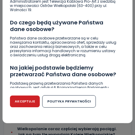
Administratorem jest Telewizja Kablowa Pro-Art z siedzibą
sprawę
w miejscowości Ostrów Wielkopolski (63-400) przy ul.
Wolności 19.
OKS 1926 zbiera na dokończenie oświetlenia na
boisku w Świeligowie. Ruszyła zbiórka
Do czego będą używane Państwa
dane osobowe?
Puchar na landach. Znowu przyjedzie do
Krotoszyna
Państwa dane osobowe przetwarzane są w celu
nawiązania kontaktu, opracowania ofert, sprzedaży usług
oraz zachowania relacji biznesowych, a także w celu
Mecz bez historii. Moonfin Magnus Ostrów
przesyłania informacji handlowych w rozumieniu ustawy
przegrywa wyraźnie z Innpro ROW-em Rybnik
o świadczeniu usług drogą elektroniczną.
Turniej frisbee na "Piaskach" [FOTO]
Na jakiej podstawie będziemy
przetwarzać Państwa dane osobowe?
Pilnie potrzebna krew. Sprwdź, czy możesz pomóc
[WIDEO]
Podstawą prawną przetwarzania Państwa danych
osobowych, jest artykuł 6 Rozporządzenia Parlamentu
Europejskiego i Rady (UE) 2016/679 z dnia 27 kwietnia 2016
Śmiertelny wypadek w Torzeńcu. Zginął
r. w sprawie ochrony osób fizycznych w związku z
motocyklista
przetwarzaniem danych osobowych w sprawie
AKCEPTUJE
POLITYKA PRYWATNOŚCI
swobodnego przepływu takich danych oraz uchylenia
dyrektywy 95/46/WE (RODO).
"Lawendowa" i "Pogodna" po remoncie. W której
gminie? [WIDEO]
Czy jest możliwość cofnięcia zgody?
Wielkopolanie coraz częściej wybierają pociągi.
Podanie danych osobowych jest dobrowolne, nie jest
Jak na tym tle wypadają Koleje Wielkopolskie?
wymogiem ustawowym lub umownym oraz nie stanowi