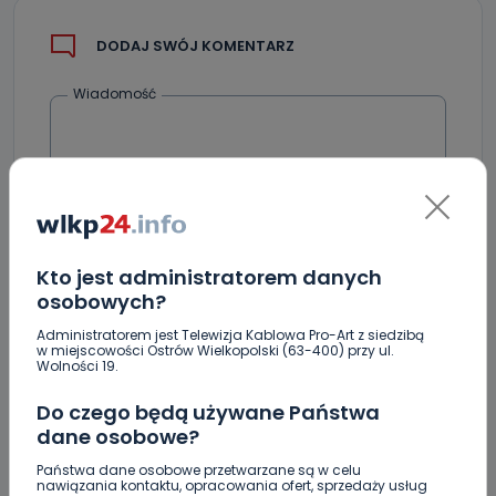
DODAJ SWÓJ KOMENTARZ
Wiadomość
Kto jest administratorem danych
osobowych?
Podpis
Administratorem jest Telewizja Kablowa Pro-Art z siedzibą
w miejscowości Ostrów Wielkopolski (63-400) przy ul.
Wolności 19.
Do czego będą używane Państwa
Email
dane osobowe?
Państwa dane osobowe przetwarzane są w celu
nawiązania kontaktu, opracowania ofert, sprzedaży usług