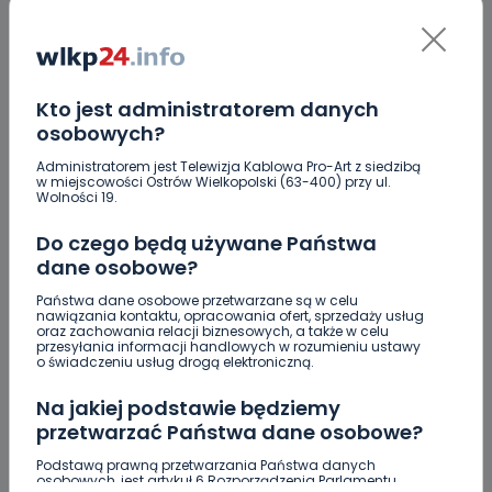
Co się stanie z bluszczem na II LO? [WIDEO]
Upały i burze. Porady dla właścicieli zwierząt
[WIDEO]
Kto jest administratorem danych
Raulin, Witkowska, Marciniak, Kowalska. "Odyseja
osobowych?
Antonińska" dzień drugi [FOTO]
Administratorem jest Telewizja Kablowa Pro-Art z siedzibą
Auto rozbite na drzewie. Poszkodowani nie mogli z
w miejscowości Ostrów Wielkopolski (63-400) przy ul.
niego wyjść [FOTO]
Wolności 19.
Nastolatek w szpitalu po zderzeniu osobówki z
Do czego będą używane Państwa
motocyklem
dane osobowe?
Uważaj na oszustwo! Przychodzą maile z
Państwa dane osobowe przetwarzane są w celu
nawiązania kontaktu, opracowania ofert, sprzedaży usług
fałszywego e-Urzędu Skarbowego
oraz zachowania relacji biznesowych, a także w celu
przesyłania informacji handlowych w rozumieniu ustawy
o świadczeniu usług drogą elektroniczną.
Jak wybrać prostownicę do włosów puszących się i
elektryzujących?
Na jakiej podstawie będziemy
przetwarzać Państwa dane osobowe?
Podstawą prawną przetwarzania Państwa danych
osobowych, jest artykuł 6 Rozporządzenia Parlamentu