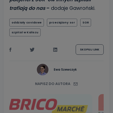
trafiają do nas
–
dodaje Gawroński.
oddziały covidowe
przeciążony sor
SOR
szpital w Kaliszu
SKOPIUJ LINK
Ewa Szewczyk
NAPISZ DO AUTORA