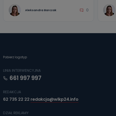
0
Aleksandra Barczak
Pobierz logotyp
LINIA INTERWENCYJNA
661 997 997
REDAKCJA
62 735 22 22
redakcja@wlkp24.info
DZIAŁ REKLAMY