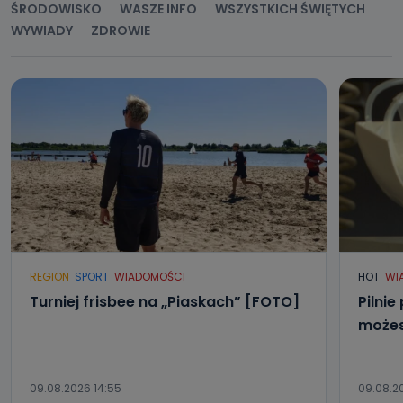
ŚRODOWISKO
WASZE INFO
WSZYSTKICH ŚWIĘTYCH
WYWIADY
ZDROWIE
Jak skontaktować się z inspektorem
danych osobowych?
Można to zrobić pod numerem telefonu 62 735-51-05 lub
e-mailowo pod adresem: poczta@tvproart.pl
REGION
SPORT
WIADOMOŚCI
HOT
WI
Turniej frisbee na „Piaskach” [FOTO]
Pilnie
możes
09.08.2026 14:55
09.08.20