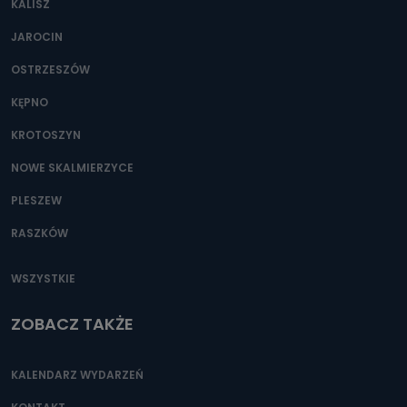
KALISZ
Można to zrobić pod numerem telefonu 62 735-51-05 lub
e-mailowo pod adresem: poczta@tvproart.pl
JAROCIN
OSTRZESZÓW
KĘPNO
KROTOSZYN
NOWE SKALMIERZYCE
PLESZEW
RASZKÓW
WSZYSTKIE
ZOBACZ TAKŻE
KALENDARZ WYDARZEŃ