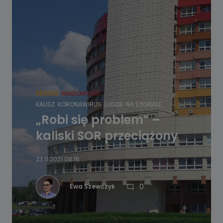
REGION
WIADOMOŚCI
KALISZ
KORONAWIRUS
LUDZIE
NA SYGNALE
„Robi się problem” –
kaliski SOR przeciążony
23.11.2021 08:16
0
Ewa Szewczyk