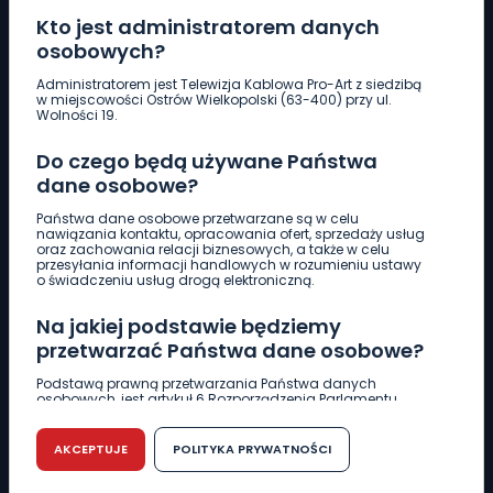
Kto jest administratorem danych
osobowych?
Pobierz logotyp
Administratorem jest Telewizja Kablowa Pro-Art z siedzibą
w miejscowości Ostrów Wielkopolski (63-400) przy ul.
Wolności 19.
LINIA INTERWENCYJNA
Do czego będą używane Państwa
661 997 997
dane osobowe?
Państwa dane osobowe przetwarzane są w celu
REDAKCJA
nawiązania kontaktu, opracowania ofert, sprzedaży usług
oraz zachowania relacji biznesowych, a także w celu
62 735 22 22
redakcja@wlkp24.info
przesyłania informacji handlowych w rozumieniu ustawy
o świadczeniu usług drogą elektroniczną.
DZIAŁ REKLAMY
Na jakiej podstawie będziemy
62 735 01 85
reklama@wlkp24.info
przetwarzać Państwa dane osobowe?
Podstawą prawną przetwarzania Państwa danych
osobowych, jest artykuł 6 Rozporządzenia Parlamentu
WIADOMOŚCI
Europejskiego i Rady (UE) 2016/679 z dnia 27 kwietnia 2016
r. w sprawie ochrony osób fizycznych w związku z
przetwarzaniem danych osobowych w sprawie
AKCEPTUJE
POLITYKA PRYWATNOŚCI
swobodnego przepływu takich danych oraz uchylenia
CIEKAWOSTKI
dyrektywy 95/46/WE (RODO).