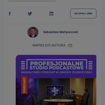
Telewizja Kablowa Pro-Art z siedzibą w miejscowości
Ostrów Wielkopolski (63-400) przy ul. Wolności 19 nie
przekazuje Państwa danych osobowych podmiotom
trzecim, jak również nie są one wykorzystywane w
SKOPIUJ LINK
procesach zautomatyzowanego profilowania.
Co mogą Państwo zrobić z
przekazanymi nam danymi?
Sebastian Matyszczak
Po wyrażeniu zgody na przetwarzanie danych osobowych,
mają Państwo prawo do żądania od Telewizji Kablowa
Pro-Art z siedzibą w miejscowości Ostrów Wielkopolski (63-
NAPISZ DO AUTORA
400) przy ul. Wolności 19 dostępu do danych osobowych
dotyczących Państwa oraz uzyskania ich kopii, a także
żądania ich sprostowania, usunięcia danych,
ograniczenia ich przetwarzania oraz prawo wniesienia
sprzeciwu wobec ich przetwarzania.
Do kiedy Państwa dane osobowe będą
przechowywane?
Do czasu wycofania zgody lub, jeśli dane będą
przetwarzane na podstawie prawnie uzasadnionego celu
administratora – do momentu wniesienia sprzeciwu.
Jakie dane osobowe przetwarzamy?
Przetwarzane kategorie Państwa danych osobowych to