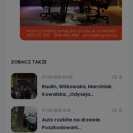
dane, które pochodzą bezpośrednio od Państwa (lub
zostały przekazane w Państwa imieniu) lub dane osobowe,
które zostały zebrane ze źródeł publicznie dostępnych, w
szczególności: imię i nazwisko, adres e-mail, telefon
kontaktowy, adres korespondencyjny. Odbiorcą Pastwa
danych osobowych są pracownicy i współpracownicy
oraz partnerzy wspomagający administratora w jego
biznesowej działalności.
Jak skontaktować się z inspektorem
danych osobowych?
Można to zrobić pod numerem telefonu 62 735-51-05 lub
ZOBACZ TAKŻE
e-mailowo pod adresem: poczta@tvproart.pl
0
07.08.2026 20:56
Raulin, Witkowska, Marciniak,
Kowalska. „Odyseja…
0
07.08.2026 19:16
Auto rozbite na drzewie.
Poszkodowani…