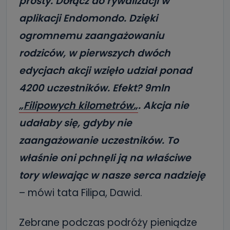
prosty.
Dołącz do rywalizacji w
aplikacji Endomondo. Dzięki
ogromnemu zaangażowaniu
rodziców, w pierwszych dwóch
edycjach akcji
wzięło udział ponad
4200 uczestników. Efekt? 9mln
„
Filipowych kilometrów
„
. A
kcja nie
udałaby się, gdyby nie
za
angażowanie uczestników.
To
właśnie oni pchnęli ją na właściwe
tory wlewając w nasze serca nadzieję
– mówi tata Filipa, Dawid.
Zebrane podczas podróży pieniądze