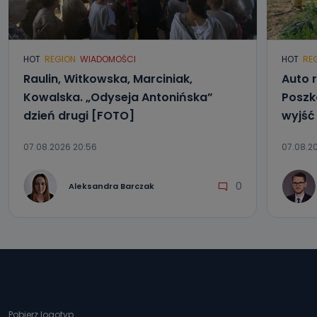
HOT
REGION
WIADOMOŚCI
HOT
RE
Raulin, Witkowska, Marciniak,
Auto r
Kowalska. „Odyseja Antonińska”
Poszk
dzień drugi [FOTO]
wyjść
07.08.2026 20:56
07.08.20
0
Aleksandra Barczak
Pobierz logotyp