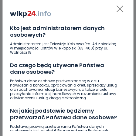
Kto jest administratorem danych
osobowych?
ZOBACZ TAKŻE
Administratorem jest Telewizja Kablowa Pro-Art z siedzibą
w miejscowości Ostrów Wielkopolski (63-400) przy ul.
0
07.08.2026 20:56
Wolności 19.
Raulin, Witkowska, Marciniak,
Do czego będą używane Państwa
Kowalska. „Odyseja…
dane osobowe?
Państwa dane osobowe przetwarzane są w celu
0
07.08.2026 19:16
nawiązania kontaktu, opracowania ofert, sprzedaży usług
oraz zachowania relacji biznesowych, a także w celu
Auto rozbite na drzewie.
przesyłania informacji handlowych w rozumieniu ustawy
o świadczeniu usług drogą elektroniczną.
Poszkodowani…
Na jakiej podstawie będziemy
przetwarzać Państwa dane osobowe?
0
07.08.2026 18:41
Podstawą prawną przetwarzania Państwa danych
Nastolatek w szpitalu po
osobowych, jest artykuł 6 Rozporządzenia Parlamentu
Europejskiego i Rady (UE) 2016/679 z dnia 27 kwietnia 2016