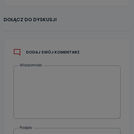
Jak skontaktować się z inspektorem
danych osobowych?
DOŁĄCZ DO DYSKUSJI
Można to zrobić pod numerem telefonu 62 735-51-05 lub
e-mailowo pod adresem: poczta@tvproart.pl
DODAJ SWÓJ KOMENTARZ
Wiadomość
Podpis