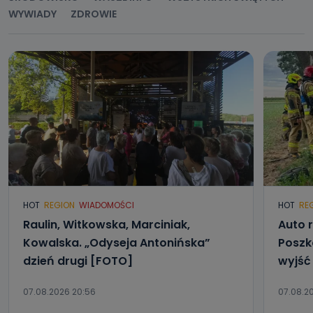
WYWIADY
ZDROWIE
HOT
REGION
WIADOMOŚCI
HOT
RE
Raulin, Witkowska, Marciniak,
Auto r
Kowalska. „Odyseja Antonińska”
Poszk
dzień drugi [FOTO]
wyjść
07.08.2026 20:56
07.08.20