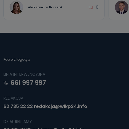
0
Aleksandra Barczak
Pobierz logotyp
LINIA INTERWENCYJNA
661 997 997
REDAKCJA
62 735 22 22
redakcja@wlkp24.info
DZIAŁ REKLAMY