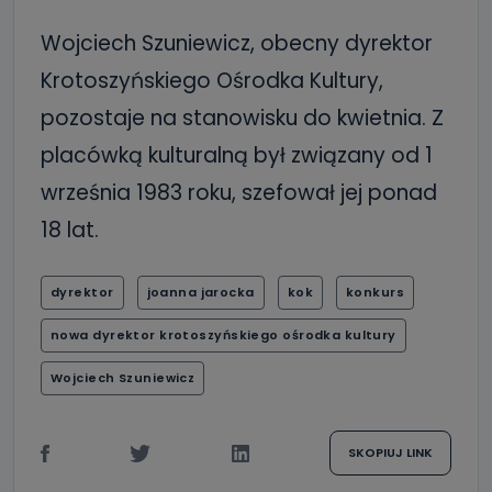
Wojciech Szuniewicz, obecny dyrektor
Krotoszyńskiego Ośrodka Kultury,
pozostaje na stanowisku do kwietnia. Z
placówką kulturalną był związany od 1
września 1983 roku, szefował jej ponad
18 lat.
dyrektor
joanna jarocka
kok
konkurs
nowa dyrektor krotoszyńskiego ośrodka kultury
Wojciech Szuniewicz
SKOPIUJ LINK