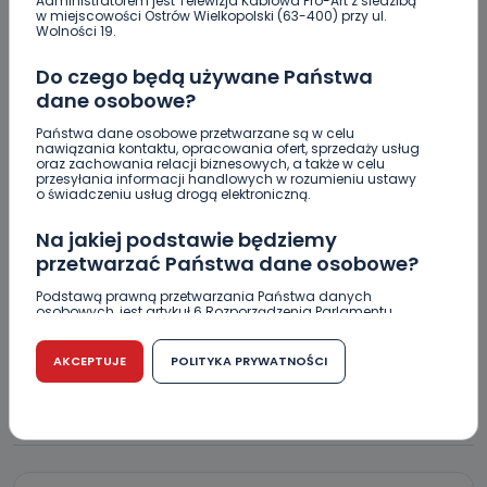
Administratorem jest Telewizja Kablowa Pro-Art z siedzibą
w miejscowości Ostrów Wielkopolski (63-400) przy ul.
Wolności 19.
Utrudnienia na Ledóchowskiego jeszcze do końca
wakacji
Do czego będą używane Państwa
dane osobowe?
Policja ostrzega: wakacje to raj dla włamywaczy
[WIDEO]
Państwa dane osobowe przetwarzane są w celu
nawiązania kontaktu, opracowania ofert, sprzedaży usług
Greg Hancock z wizytą w Ostrowie Wielkopolskim.
oraz zachowania relacji biznesowych, a także w celu
przesyłania informacji handlowych w rozumieniu ustawy
Wspiera amerykańskie talenty [WIDEO]
o świadczeniu usług drogą elektroniczną.
Masz karaluchy w domu? Sprawdź, jak skutecznie
Na jakiej podstawie będziemy
się ich pozbyć!
przetwarzać Państwa dane osobowe?
Podstawą prawną przetwarzania Państwa danych
osobowych, jest artykuł 6 Rozporządzenia Parlamentu
Europejskiego i Rady (UE) 2016/679 z dnia 27 kwietnia 2016
r. w sprawie ochrony osób fizycznych w związku z
przetwarzaniem danych osobowych w sprawie
AKCEPTUJE
POLITYKA PRYWATNOŚCI
swobodnego przepływu takich danych oraz uchylenia
dyrektywy 95/46/WE (RODO).
KOMENTARZE (2)
Czy jest możliwość cofnięcia zgody?
Podanie danych osobowych jest dobrowolne, nie jest
wymogiem ustawowym lub umownym oraz nie stanowi