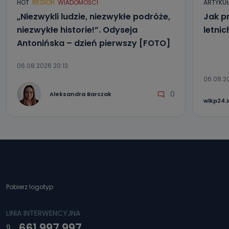
HOT
REGION
WIADOMOŚCI
ARTYKU
„Niezwykli ludzie, niezwykłe podróże,
Jak p
niezwykłe historie!”. Odyseja
letni
Antonińska – dzień pierwszy [FOTO]
06.08.2026 20:13
06.08.2
0
Aleksandra Barczak
wlkp24.
Pobierz logotyp
LINIA INTERWENCYJNA
661 997 997