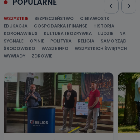
POPULARNE
WSZYSTKIE
BEZPIECZEŃSTWO
CIEKAWOSTKI
EDUKACJA
GOSPODARKA I FINANSE
HISTORIA
KORONAWIRUS
KULTURA I ROZRYWKA
LUDZIE
NA
SYGNALE
OPINIE
POLITYKA
RELIGIA
SAMORZĄD
ŚRODOWISKO
WASZE INFO
WSZYSTKICH ŚWIĘTYCH
WYWIADY
ZDROWIE