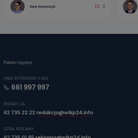
0
Ewa Szewczyk
Pobierz logotyp
LINIA INTERWENCYJNA
661 997 997
REDAKCJA
62 735 22 22
redakcja@wlkp24.info
DZIAŁ REKLAMY
62 735 01 85
reklama@wlkp24.info