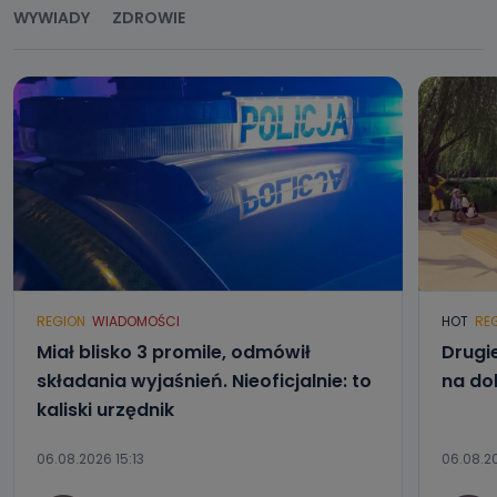
WYWIADY
ZDROWIE
Jak skontaktować się z inspektorem
danych osobowych?
Można to zrobić pod numerem telefonu 62 735-51-05 lub
e-mailowo pod adresem: poczta@tvproart.pl
REGION
WIADOMOŚCI
HOT
RE
Miał blisko 3 promile, odmówił
Drugi
składania wyjaśnień. Nieoficjalnie: to
na do
kaliski urzędnik
06.08.2026 15:13
06.08.20