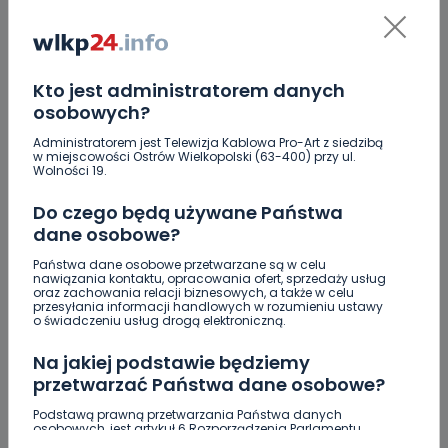
Masz karaluchy w domu? Sprawdź, jak skutecznie
się ich pozbyć!
Bójka z użyciem noża. Zatrzymano czterech
Kto jest administratorem danych
mężczyzn z Ostrowa
osobowych?
Przyglądała im się cała Polska. Mijają 23 lata od
Administratorem jest Telewizja Kablowa Pro-Art z siedzibą
w miejscowości Ostrów Wielkopolski (63-400) przy ul.
strajku w Fabryce Wagon
Wolności 19.
To była pracowita noc dla straży pożarnej
Do czego będą używane Państwa
dane osobowe?
Rzucał łatwopalnymi substancjami w strażaków.
Usłyszał zarzuty
Państwa dane osobowe przetwarzane są w celu
nawiązania kontaktu, opracowania ofert, sprzedaży usług
oraz zachowania relacji biznesowych, a także w celu
Oszustwa na czele statystyk. Prokuratura
przesyłania informacji handlowych w rozumieniu ustawy
Okręgowa w Ostrowie podsumowała półrocze
o świadczeniu usług drogą elektroniczną.
[WIDEO]
Na jakiej podstawie będziemy
przetwarzać Państwa dane osobowe?
Podstawą prawną przetwarzania Państwa danych
osobowych, jest artykuł 6 Rozporządzenia Parlamentu
Europejskiego i Rady (UE) 2016/679 z dnia 27 kwietnia 2016