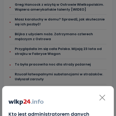
Greg Hancock z wizytą w Ostrowie Wielkopolskim.
Wspiera amerykańskie talenty [WIDEO]
Masz karaluchy w domu? Sprawdź, jak skutecznie
się ich pozbyć!
Bójka z użyciem noża. Zatrzymano czterech
mężczyzn z Ostrowa
Przyglądała im się cała Polska. Mijają 23 lata od
strajku w Fabryce Wagon
To była pracowita noc dla straży pożarnej
Rzucał łatwopalnymi substancjami w strażaków.
Usłyszał zarzuty
Oszustwa na czele statystyk. Prokuratura
Okręgowa w Ostrowie podsumowała półrocze
[WIDEO]
Będzie więcej syren. Wspólny projekt gmin
Kto jest administratorem danych