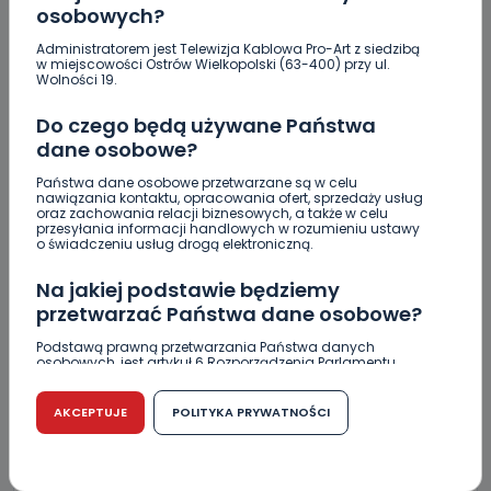
osobowych?
Administratorem jest Telewizja Kablowa Pro-Art z siedzibą
w miejscowości Ostrów Wielkopolski (63-400) przy ul.
Wolności 19.
Do czego będą używane Państwa
KOMENTARZE (3)
dane osobowe?
Państwa dane osobowe przetwarzane są w celu
nawiązania kontaktu, opracowania ofert, sprzedaży usług
oraz zachowania relacji biznesowych, a także w celu
przesyłania informacji handlowych w rozumieniu ustawy
o świadczeniu usług drogą elektroniczną.
S
Schizofrenia
Szkoda, że Promax ma zupełnie inne podejście do
Na jakiej podstawie będziemy
wydawania danych abonentów po adresie IP swoich
przetwarzać Państwa dane osobowe?
abonentów – również nie przestrzegających prawa.
Podstawą prawną przetwarzania Państwa danych
REPLY
osobowych, jest artykuł 6 Rozporządzenia Parlamentu
Europejskiego i Rady (UE) 2016/679 z dnia 27 kwietnia 2016
r. w sprawie ochrony osób fizycznych w związku z
przetwarzaniem danych osobowych w sprawie
AKCEPTUJE
POLITYKA PRYWATNOŚCI
swobodnego przepływu takich danych oraz uchylenia
dyrektywy 95/46/WE (RODO).
M
Maniol
Czy jest możliwość cofnięcia zgody?
Promax moim zdaniem faworyzuje PO. Więc jestem za