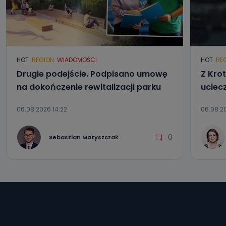
HOT
REGION
WIADOMOŚCI
HOT
RE
Drugie podejście. Podpisano umowę
Z Kro
na dokończenie rewitalizacji parku
uciec
06.08.2026 14:22
06.08.20
0
Sebastian Matyszczak