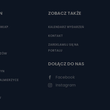
N
ZOBACZ TAKŻE
nio od
brane ze
WLKP.
KALENDARZ WYDARZEŃ
taktowy,
racownicy
KONTAKT
ZAREKLAMUJ SIĘ NA
PORTALU
SZÓW
DOŁĄCZ DO NAS
ZYN
Facebook
ALMIERZYCE
Instagram
W