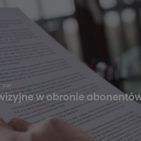
 WLKP.
ewizyjne w obronie abonent