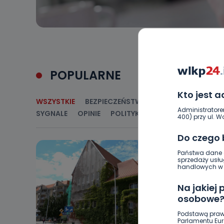
POPULARNE
Kto jest 
WSZYSTKIE
BEZPIECZEŃSTWO
CIEKAWOSTKI
E
Administratore
SYGNALE
OPINIE
POLITYKA
RELIGIA
SAMORZ
400) przy ul. Wo
Do czego
Państwa dane o
sprzedaży usłu
handlowych w r
Na jakiej
osobowe
Podstawą praw
Parlamentu Euro