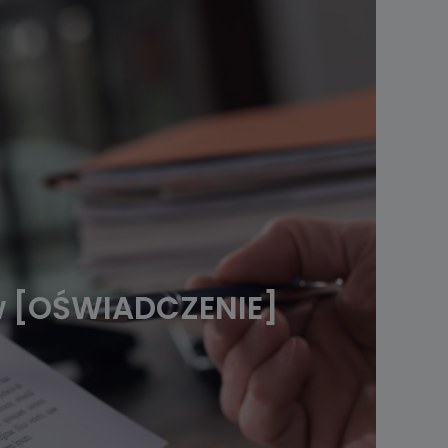
ów [OŚWIADCZENIE]