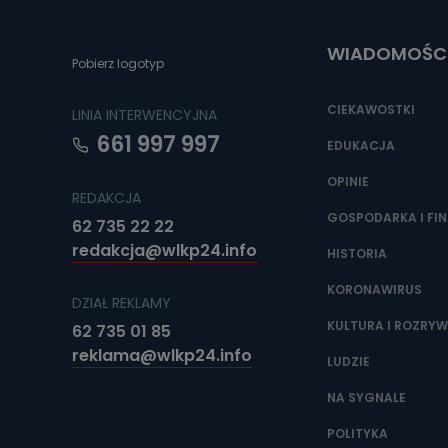
Do czasu wycof
uzasadnionego
WIADOMOŚC
Jakie da
Pobierz logotyp
Przetwarzane 
Państwa (lub z
CIEKAWOSTKI
LINIA INTERWENCYJNA
źródeł publiczn
adres korespo
661 997 997
oraz partnerzy
EDUKACJA
OPINIE
Jak skont
REDAKCJA
Można to zrob
GOSPODARKA I FI
62 735 22 22
poczta@tvproar
redakcja@wlkp24.info
HISTORIA
KORONAWIRUS
DZIAŁ REKLAMY
KULTURA I ROZRY
62 735 01 85
reklama@wlkp24.info
LUDZIE
NA SYGNALE
POLITYKA