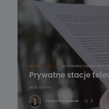
REGION
WIADOMOŚCI
GOSPODARKA I FINANSE
OSTRÓW
Prywatne stacje tel
24.05.2017 11:01
3
Paulina Szczepaniak