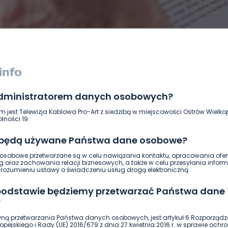
administratorem danych osobowych?
DUKACJA
GOSPODARKA I FINANSE
HISTORIA
KORONAWI
m jest Telewizja Kablowa Pro-Art z siedzibą w miejscowości Ostrów Wielkop
ĄD
ŚRODOWISKO
WASZE INFO
WSZYSTKICH ŚWIĘTYCH
lności 19.
 będą używane Państwa dane osobowe?
sobowe przetwarzane są w celu nawiązania kontaktu, opracowania ofert
g oraz zachowania relacji biznesowych, a także w celu przesyłania inform
ozumieniu ustawy o świadczeniu usług drogą elektroniczną.
 podstawie będziemy przetwarzać Państwa dane
?
ną przetwarzania Państwa danych osobowych, jest artykuł 6 Rozporządz
pejskiego i Rady (UE) 2016/679 z dnia 27 kwietnia 2016 r. w sprawie ochr