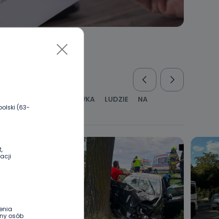
RUS
KULTURA I ROZRYWKA
LUDZIE
NA
olski (63-
WYWIADY
ZDROWIE
,
acji
enia
ony osób