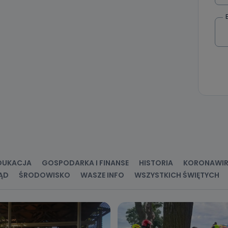
 Państwa dane osobowe będą przechowywane?
ania zgody lub, jeśli dane będą przetwarzane na podstawie prawnie
 celu administratora – do momentu wniesienia sprzeciwu.
ne osobowe przetwarzamy?
kategorie Państwa danych osobowych to dane, które pochodzą bezpośred
ostały przekazane w Państwa imieniu) lub dane osobowe, które zostały ze
ie dostępnych, w szczególności: imię i nazwisko, adres e-mail, telefon kon
ndencyjny. Odbiorcą Pastwa danych osobowych są pracownicy i współp
 wspomagający administratora w jego biznesowej działalności.
aktować się z inspektorem danych osobowych?
ić pod numerem telefonu 62 735-51-05 lub e-mailowo pod adresem:
t.pl
DUKACJA
GOSPODARKA I FINANSE
HISTORIA
KORONAWI
ĄD
ŚRODOWISKO
WASZE INFO
WSZYSTKICH ŚWIĘTYCH