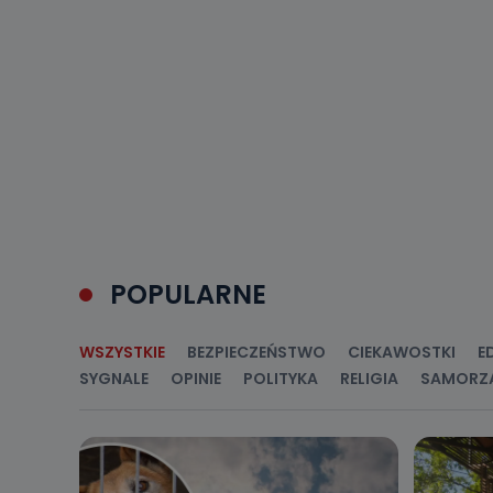
Do kiedy
Do czasu wycof
uzasadnionego
Jakie da
Przetwarzane 
Państwa (lub z
źródeł publiczn
adres korespo
oraz partnerzy
Jak skont
POPULARNE
Można to zrob
poczta@tvproar
WSZYSTKIE
BEZPIECZEŃSTWO
CIEKAWOSTKI
E
SYGNALE
OPINIE
POLITYKA
RELIGIA
SAMORZ