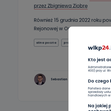
przez Zbigniewa Ziobrę
Również 15 grudnia 2022 roku po
Rejonowej w Ostrowie Wielkopolsk
alina poczta
prokuratura rejonowa w ostr
Kto jest 
Administratore
400) przy ul. Wo
Sebastian Matyszczak
Do czego
Państwa dane o
sprzedaży usłu
handlowych w r
Na jakiej