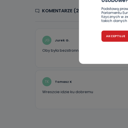
osobowe
Podstawą praw
KOMENTARZE (2)
Parlamentu Euro
fizycznych w 
takich danych 
Czy jest 
AKCEPTUJE
JG
Jurek G.
Podanie danyc
nie stanowi wa
związane z ża
Oby była bezstronna i trzymała się kodeksu a 
wybrany sposób
Pro-Art z siedz
Kiedy i 
Telewizja Kablo
TK
Tomasz K
19 nie przekaz
wykorzystywan
Wreszcie idzie ku dobremu
Co mogą 
Po wyrażeniu 
Telewizji Kablo
19 dostępu do 
ich sprostowan
sprzeciwu wobe