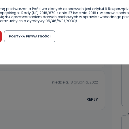
?
ną przetwarzania Państwa danych osobowych, jest artykuł 6 Rozporządz
DOŁĄCZ
pejskiego i Rady (UE) 2016/679 z dnia 27 kwietnia 2016 r. w sprawie ochr
związku z przetwarzaniem danych osobowych w sprawie swobodnego prz
oraz uchylenia dyrektywy 95/46/WE (RODO).
możliwość cofnięcia zgody?
POLITYKA PRYWATNOŚCI
sobota, 17 grudnia, 2022
h osobowych jest dobrowolne, nie jest wymogiem ustawowym lub umo
runku zawarcia umowy. Cofnięcie zgody jest możliwe na każdym etapie i ni
dnymi negatywnymi konsekwencjami. Cofnięcia zgody można dokonać w
nie poleceń z góry
 (e-mail, poczta tradycyjna) tak, aby dotarła do wiadomości Telewizji 
REPLY
ibą w miejscowości Ostrów Wielkopolski (63-400) przy ul. Wolności 19.
komu możemy przekazać Państwa dane?
wa Pro-Art z siedzibą w miejscowości Ostrów Wielkopolski (63-400) przy u
niedziela, 18 grudnia, 2022
uje Państwa danych osobowych podmiotom trzecim, jak również nie są on
e w procesach zautomatyzowanego profilowania.
Państwo zrobić z przekazanymi nam danymi?
REPLY
zgody na przetwarzanie danych osobowych, mają Państwo prawo do żąd
wa Pro-Art z siedzibą w miejscowości Ostrów Wielkopolski (63-400) przy ul
danych osobowych dotyczących Państwa oraz uzyskania ich kopii, a tak
ia, usunięcia danych, ograniczenia ich przetwarzania oraz prawo wniesi
c ich przetwarzania.