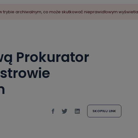
ny w trybie archiwalnym, co może skutkować nieprawidłowym wyświetl
ą Prokurator
strowie
m
SKOPIUJ LINK