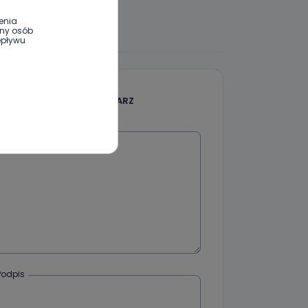
enia
 DO DYSKUSJI
ony osób
epływu
wnym oraz
DODAJ SWÓJ KOMENTARZ
e jest to
 dowolny,
Kablowej
Wiadomość
l. Wolności
e
ania od
. Wolności
Podpis
że żądania
enia