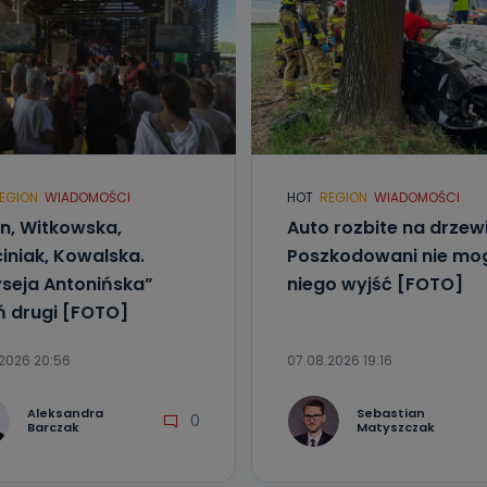
EGION
WIADOMOŚCI
HOT
REGION
WIADOMOŚCI
in, Witkowska,
Auto rozbite na drzewi
iniak, Kowalska.
Poszkodowani nie mog
seja Antonińska”
niego wyjść [FOTO]
ń drugi [FOTO]
2026 20:56
07.08.2026 19:16
Aleksandra
Sebastian
0
Barczak
Matyszczak