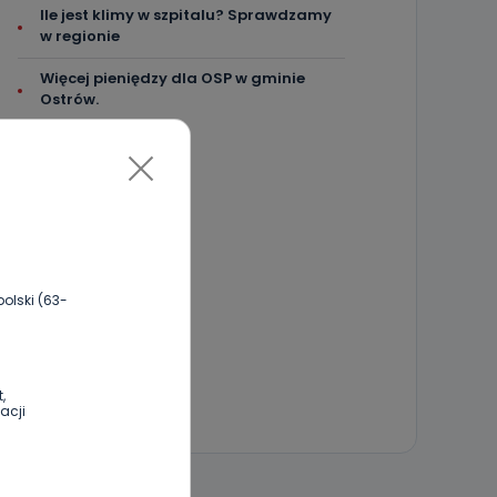
Ile jest klimy w szpitalu? Sprawdzamy
w regionie
Więcej pieniędzy dla OSP w gminie
Ostrów.
olski (63-
,
acji