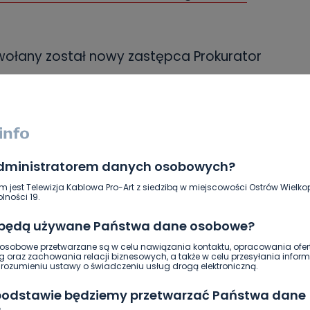
wołany został nowy zastępca Prokurator
im. Został nim Krystian Błaszczyk.
owie wielkopolskim
administratorem danych osobowych?
SKOPIUJ LINK
m jest Telewizja Kablowa Pro-Art z siedzibą w miejscowości Ostrów Wielkop
lności 19.
NAPISZ DO AUTORA
 będą używane Państwa dane osobowe?
sobowe przetwarzane są w celu nawiązania kontaktu, opracowania ofert
g oraz zachowania relacji biznesowych, a także w celu przesyłania inform
ozumieniu ustawy o świadczeniu usług drogą elektroniczną.
 podstawie będziemy przetwarzać Państwa dane