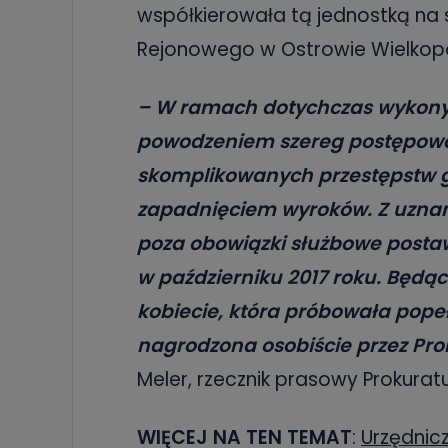
współkierowała tą jednostką na 
Rejonowego w Ostrowie Wielkopo
– W ramach dotychczas wykony
powodzeniem szereg postępowa
skomplikowanych przestępstw g
zapadnięciem wyroków. Z uznan
poza obowiązki służbowe postaw
w październiku 2017 roku. Będąc
kobiecie, która próbowała popeł
nagrodzona osobiście przez Pr
Meler, rzecznik prasowy Prokura
WIĘCEJ NA TEN TEMAT
:
Urzędnic