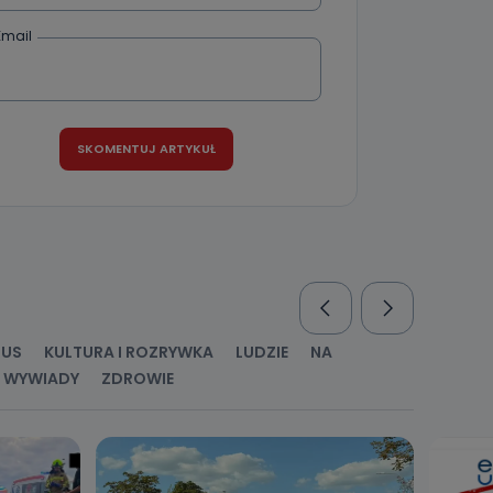
Email
nio od
brane ze
taktowy,
racownicy
RUS
KULTURA I ROZRYWKA
LUDZIE
NA
WYWIADY
ZDROWIE