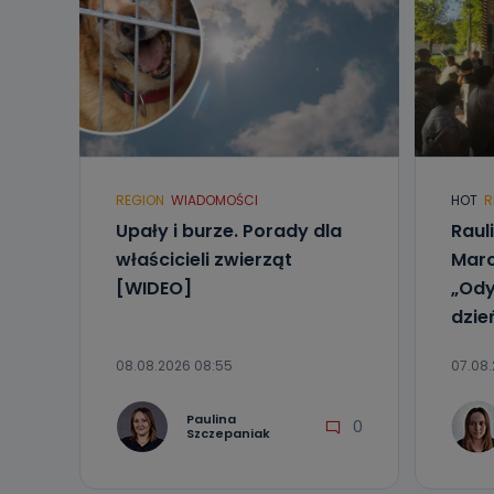
REGION
WIADOMOŚCI
HOT
R
Upały i burze. Porady dla
Raul
właścicieli zwierząt
Marc
[WIDEO]
„Ody
dzie
08.08.2026 08:55
07.08.
Paulina
0
Szczepaniak