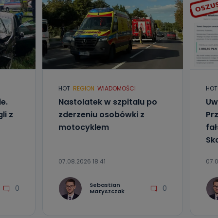
HOT
REGION
WIADOMOŚCI
HOT
e.
Nastolatek w szpitalu po
Uw
li z
zderzeniu osobówki z
Pr
motocyklem
fa
Sk
07.08.2026 18:41
07.
Sebastian
0
0
Matyszczak