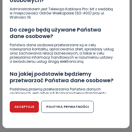
osobowych?
Administratorem jest Telewizja Kablowa Pro-Art z siedzibą
w miejscowości Ostrów Wielkopolski (63-400) przy ul.
Wolności 19.
Do czego będą używane Państwa
dane osobowe?
Państwa dane osobowe przetwarzane są w celu
nawiązania kontaktu, opracowania ofert, sprzedaży usług
oraz zachowania relacji biznesowych, a także w celu
przesyłania informacji handlowych w rozumieniu ustawy
Podpis
o świadczeniu usług drogą elektroniczną.
Na jakiej podstawie będziemy
przetwarzać Państwa dane osobowe?
Email
Podstawą prawną przetwarzania Państwa danych
osobowych, jest artykuł 6 Rozporządzenia Parlamentu
Europejskiego i Rady (UE) 2016/679 z dnia 27 kwietnia 2016
r. w sprawie ochrony osób fizycznych w związku z
przetwarzaniem danych osobowych w sprawie
AKCEPTUJE
POLITYKA PRYWATNOŚCI
swobodnego przepływu takich danych oraz uchylenia
dyrektywy 95/46/WE (RODO).
Czy jest możliwość cofnięcia zgody?