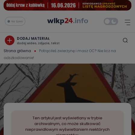
Na żywo
DODAJ MATERIAŁ
dodaj wideo, zdjęcie, tekst
Strona główna
Potrąciłeś zwierzynę i masz OC? Nie licz na
odszkodowanie!
Ten artykuł jest wyświetlany w trybie
archiwalnym, co może skutkować
nieprawidłowym wyświetlaniem niektórych