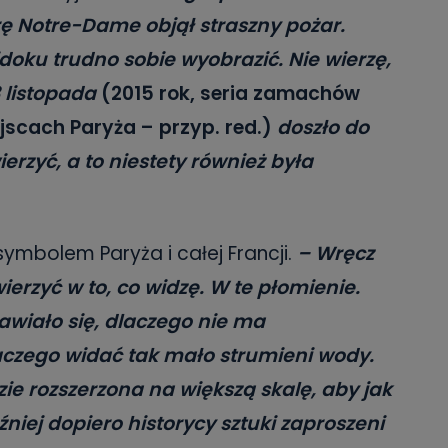
rę Notre-Dame objął straszny pożar.
doku trudno sobie wyobrazić. Nie wierzę,
13 listopada
(2015 rok, seria zamachów
jscach Paryża – przyp. red.)
doszło do
erzyć, a to niestety również była
ymbolem Paryża i całej Francji.
– Wręcz
rzyć w to, co widzę. W te płomienie.
nawiało się, dlaczego nie ma
aczego widać tak mało strumieni wody.
zie rozszerzona na większą skalę, aby jak
niej dopiero historycy sztuki zaproszeni