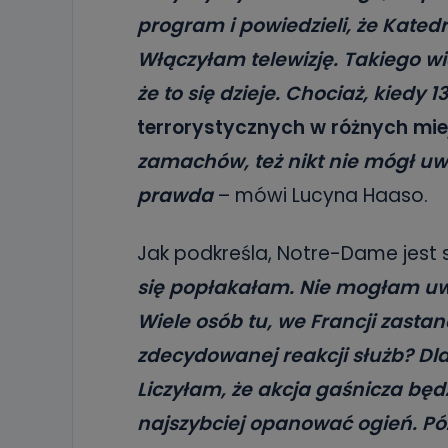
program i powiedzieli, że Kated
Włączyłam telewizję. Takiego wi
że to się dzieje. Chociaż, kiedy 
terrorystycznych w różnych mie
zamachów, też nikt nie mógł uwi
prawda
– mówi Lucyna Haaso.
Jak podkreśla, Notre-Dame jest s
się popłakałam. Nie mogłam uwie
Wiele osób tu, we Francji zasta
zdecydowanej reakcji służb? Dl
Liczyłam, że akcja gaśnicza będ
najszybciej opanować ogień. Póź