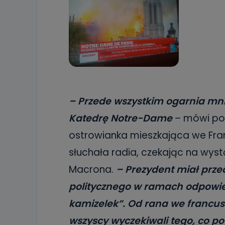
– Przede wszystkim ogarnia mni
Katedrę Notre-Dame
– mówi por
ostrowianka mieszkająca we Fra
słuchała radia, czekając na wys
Macrona.
– Prezydent miał prz
politycznego w ramach odpowied
kamizelek”. Od rana we francusk
wszyscy wyczekiwali tego, co p