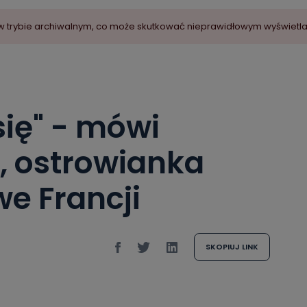
ny w trybie archiwalnym, co może skutkować nieprawidłowym wyświetl
ię" - mówi
, ostrowianka
e Francji
SKOPIUJ LINK