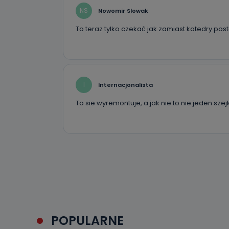
NS
Nowomir Slowak
To teraz tylko czekać jak zamiast katedry po
I
Internacjonalista
To sie wyremontuje, a jak nie to nie jeden sz
POPULARNE