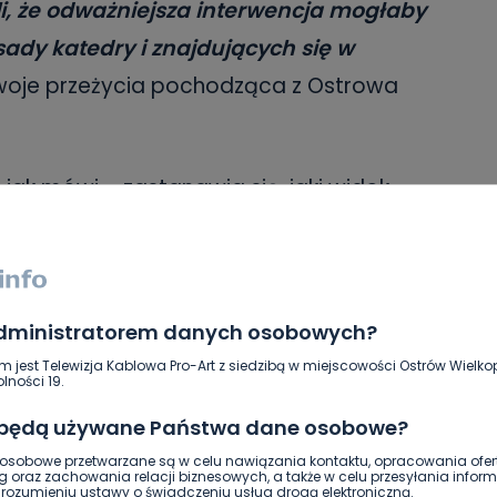
li, że odważniejsza interwencja mogłaby
ady katedry i znajdujących się w
swoje przeżycia pochodząca z Ostrowa
 jak mówi – zastanawia się, jaki widok
iej, że cały czas trwa walka z żywiołem, a
cennych z punktu widzenia historii oraz
kwii.
– Wiem, że na terenie katedry
administratorem danych osobowych?
czenia strażackie na wypadek dużego
m jest Telewizja Kablowa Pro-Art z siedzibą w miejscowości Ostrów Wielkop
 Myślę, że wiedzą, co robić w tak
lności 19.
ałam okazję być wewnątrz. To jest
 będą używane Państwa dane osobowe?
sza, ale jedna z największych we Francji.
sobowe przetwarzane są w celu nawiązania kontaktu, opracowania ofert
g oraz zachowania relacji biznesowych, a także w celu przesyłania inform
e wrażenie i przetrwała wieki w tym
ozumieniu ustawy o świadczeniu usług drogą elektroniczną.