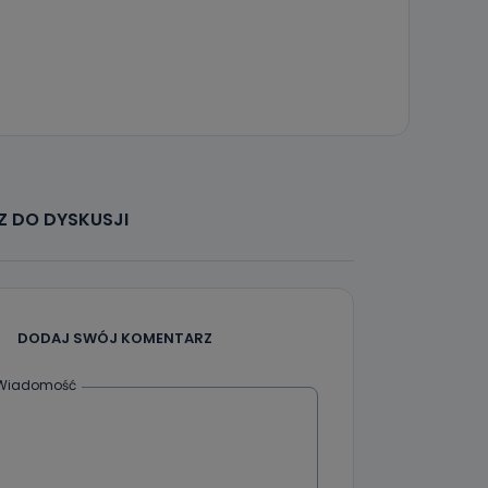
że żądania
enia
nio od
 DO DYSKUSJI
brane ze
taktowy,
racownicy
DODAJ SWÓJ KOMENTARZ
Wiadomość