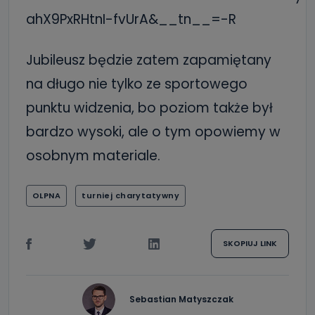
ahX9PxRHtnI-fvUrA&__tn__=-R
Jubileusz będzie zatem zapamiętany
na długo nie tylko ze sportowego
punktu widzenia, bo poziom także był
bardzo wysoki, ale o tym opowiemy w
osobnym materiale.
OLPNA
turniej charytatywny
SKOPIUJ LINK
Sebastian Matyszczak