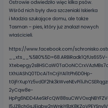
Ostrowie odwiedziło więc kilka psów.
Wśród nich były dwa szczeniaki Iskierka
i Madzia szukające domu, ale także
Tasman – pies, który już znalazł nowych
właścicieli.
https://www.facebook.com/schronisko.os
__xts__%5B0%5D=68.ARBiRadk1QfUs6S5V-
Xtebepgy2sBHSCaW0TaOoNCCrxVAzMBs7oVY
tXhUAShQ0TDcAiTnCrjiYAI1tPh6D0Hp-
tGjFrXupYz5vd0F2hk3kWveNEvPi1iJhCSERq
2yCqw8e-
HpPg6NDD4AeSkFcQW88suCWVOxqNBYFZV
l5JZ8chGsJEiabw2nWnkiY8zK8KZoVPEYSnyl