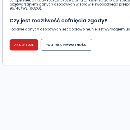
Europejskiego i Rady (UE) 2016/679 z dnia 27 kwietnia 2016 r. w spr
przetwarzaniem danych osobowych w sprawie swobodnego przepły
95/46/WE (RODO).
Czy jest możliwość cofnięcia zgody?
Podanie danych osobowych jest dobrowolne, nie jest wymogiem 
warunku zawarcia umowy. Cofnięcie zgody jest możliwe na każdym et
negatywnymi konsekwencjami. Cofnięcia zgody można dokonać w 
tradycyjna) tak, aby dotarła do wiadomości Telewizji Kablowej Pro-A
AKCEPTUJE
POLITYKA PRYWATNOŚCI
(63-400) przy ul. Wolności 19.
Kiedy i komu możemy przekazać Państwa d
Telewizja Kablowa Pro-Art z siedzibą w miejscowości Ostrów Wielkopol
Państwa danych osobowych podmiotom trzecim, jak również nie s
zautomatyzowanego profilowania.
Co mogą Państwo zrobić z przekazanymi n
Po wyrażeniu zgody na przetwarzanie danych osobowych, mają Pań
Pro-Art z siedzibą w miejscowości Ostrów Wielkopolski (63-400) pr
dotyczących Państwa oraz uzyskania ich kopii, a także żądania ic
ich przetwarzania oraz prawo wniesienia sprzeciwu wobec ich przet
Do kiedy Państwa dane osobowe będą prz
Do czasu wycofania zgody lub, jeśli dane będą przetwarzane na p