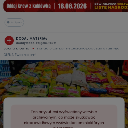
Na żywo
DODAJ MATERIAŁ
dodaj wideo, zdjęcie, tekst
Strona główna
Ponad 5 ton karmy zebrano podczas X Turnieju
OLPNA Zwierzakom!
Ten artykuł jest wyświetlany w trybie
archiwalnym, co może skutkować
nieprawidłowym wyświetlaniem niektórych