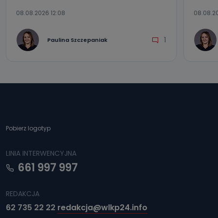
08.08.2026 12:08
08.08.2
1
Paulina Szczepaniak
Pobierz logotyp
LINIA INTERWENCYJNA
661 997 997
REDAKCJA
62 735 22 22
redakcja@wlkp24.info