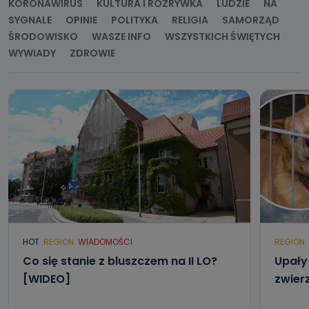
KORONAWIRUS
KULTURA I ROZRYWKA
LUDZIE
NA
SYGNALE
OPINIE
POLITYKA
RELIGIA
SAMORZĄD
ŚRODOWISKO
WASZE INFO
WSZYSTKICH ŚWIĘTYCH
WYWIADY
ZDROWIE
HOT
REGION
WIADOMOŚCI
REGION
Co się stanie z bluszczem na II LO?
Upały 
[WIDEO]
zwier