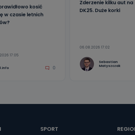
Zderzenie kilku aut na
prawidłowo kosić
DK25. Duże korki
ę w czasie letnich
łów?
06.08.2026 17:02
2026 17:05
Sebastian
Matyszczak
0
.info
I
SPORT
REGIO