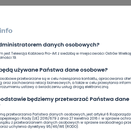
SKOPIUJ LINK
NAPISZ DO AUTORA
administratorem danych osobowych?
m jest Telewizja Kablowa Pro-Art z siedzibą w miejscowości Ostrów Wielkop
lności 19.
 będą używane Państwa dane osobowe?
sobowe przetwarzane są w celu nawiązania kontaktu, opracowania ofert
ierwszy!
DOŁĄCZ
g oraz zachowania relacji biznesowych, a także w celu przesyłania inform
ozumieniu ustawy o świadczeniu usług drogą elektroniczną.
 podstawie będziemy przetwarzać Państwa dane
?
ną przetwarzania Państwa danych osobowych, jest artykuł 6 Rozporządz
pejskiego i Rady (UE) 2016/679 z dnia 27 kwietnia 2016 r. w sprawie ochr
związku z przetwarzaniem danych osobowych w sprawie swobodnego prz
oraz uchylenia dyrektywy 95/46/WE (RODO).