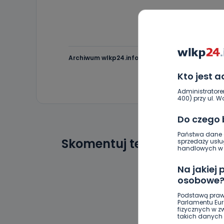
Archiwum wlkp24.info
Kto jest 
Administratore
400) przy ul. Wo
Do czego
Państwa dane o
Skomentuj ten wpis jako p
sprzedaży usłu
handlowych w r
Na jakiej
osobowe
Podstawą praw
Parlamentu Euro
fizycznych w 
takich danych 