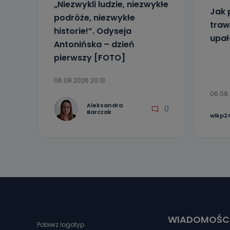
„Niezwykli ludzie, niezwykłe
Jak 
podróże, niezwykłe
traw
historie!”. Odyseja
upa
Antonińska – dzień
pierwszy [FOTO]
06.08.2026 20:13
06.08.
Aleksandra
0
Barczak
wlkp24
WIADOMOŚC
Pobierz logotyp