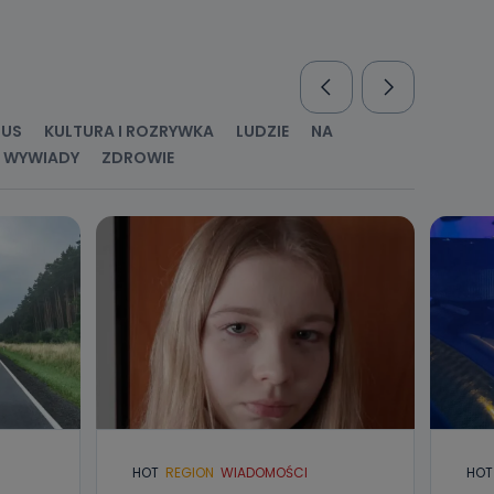
nio od
brane ze
taktowy,
racownicy
RUS
KULTURA I ROZRYWKA
LUDZIE
NA
WYWIADY
ZDROWIE
HOT
REGION
WIADOMOŚCI
HOT