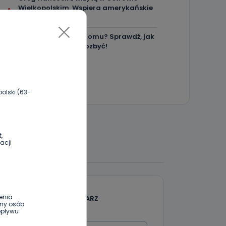
Wielkopolskim. Wspiera amerykańskie
talenty [WIDEO]
Masz karaluchy w domu? Sprawdź, jak
skutecznie się ich pozbyć!
olski (63-
,
 DO DYSKUSJI
acji
enia
DODAJ SWÓJ KOMENTARZ
ony osób
epływu
Wiadomość