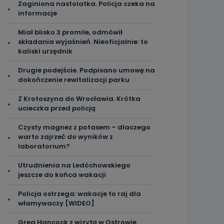
Zaginiona nastolatka. Policja czeka na
informacje
Miał blisko 3 promile, odmówił
składania wyjaśnień. Nieoficjalnie: to
kaliski urzędnik
Drugie podejście. Podpisano umowę na
dokończenie rewitalizacji parku
Z Krotoszyna do Wrocławia. Krótka
ucieczka przed policją
Czysty magnez z potasem – dlaczego
warto zajrzeć do wyników z
laboratorium?
Utrudnienia na Ledóchowskiego
jeszcze do końca wakacji
Policja ostrzega: wakacje to raj dla
włamywaczy [WIDEO]
Greg Hancock z wizytą w Ostrowie