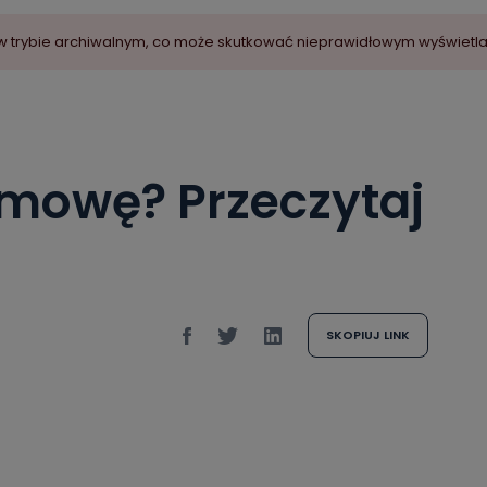
ny w trybie archiwalnym, co może skutkować nieprawidłowym wyświetl
umowę? Przeczytaj
SKOPIUJ LINK