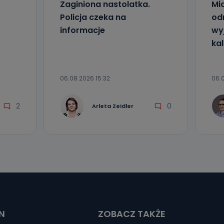
Zaginiona nastolatka.
Mia
Policja czeka na
od
informacje
wyj
kal
06.08.2026 15:32
06.0
2
0
Arleta Zeidler
N
ZOBACZ TAKŻE