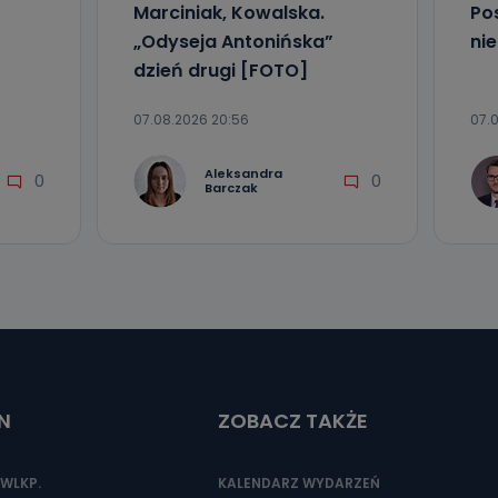
Marciniak, Kowalska.
Po
„Odyseja Antonińska”
ni
dzień drugi [FOTO]
07.08.2026 20:56
07.0
Aleksandra
0
0
Barczak
N
ZOBACZ TAKŻE
WLKP.
KALENDARZ WYDARZEŃ