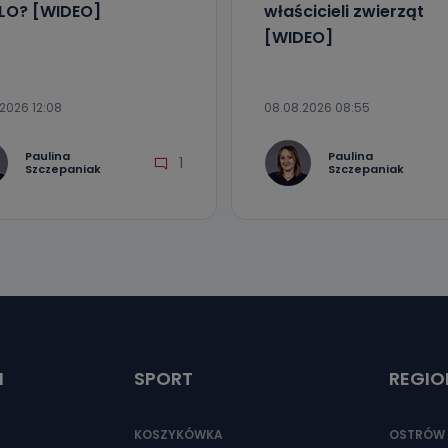
I LO? [WIDEO]
właścicieli zwierząt
[WIDEO]
2026 12:08
08.08.2026 08:55
Paulina
Paulina
1
Szczepaniak
Szczepaniak
I
SPORT
REGIO
KOSZYKÓWKA
OSTRÓW 