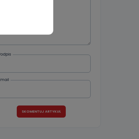
wnym oraz
e jest to
 dowolny,
Kablowej
l. Wolności
e
Podpis
Email
ania od
. Wolności
że żądania
enia