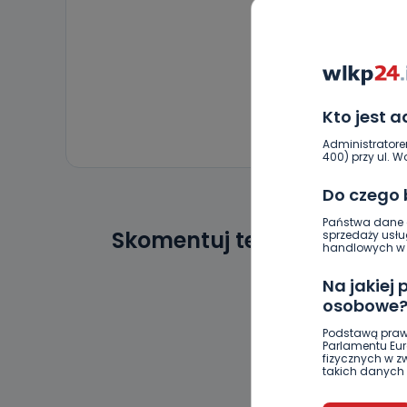
Kto jest 
Administratore
400) przy ul. Wo
Do czego
Państwa dane o
Skomentuj ten wpis jako p
sprzedaży usłu
handlowych w r
Na jakiej
osobowe
Podstawą praw
Parlamentu Euro
fizycznych w 
takich danych 