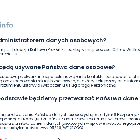
administratorem danych osobowych?
m jest Telewizja Kablowa Pro-Art z siedzibą w miejscowości Ostrów Wielkop
lności 19.
 będą używane Państwa dane osobowe?
sobowe przetwarzane są w celu nawiązania kontaktu, opracowania ofert
ierwszy!
g oraz zachowania relacji biznesowych, a także w celu przesyłania inform
DOŁĄCZ
ozumieniu ustawy o świadczeniu usług drogą elektroniczną.
 podstawie będziemy przetwarzać Państwa dane
?
ną przetwarzania Państwa danych osobowych, jest artykuł 6 Rozporządz
pejskiego i Rady (UE) 2016/679 z dnia 27 kwietnia 2016 r. w sprawie ochr
związku z przetwarzaniem danych osobowych w sprawie swobodnego prz
oraz uchylenia dyrektywy 95/46/WE (RODO).