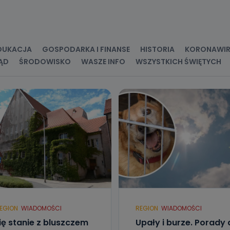
kategorie Państwa danych osobowych to dane, które pochodzą bezpośred
ostały przekazane w Państwa imieniu) lub dane osobowe, które zostały ze
ie dostępnych, w szczególności: imię i nazwisko, adres e-mail, telefon kon
ndencyjny. Odbiorcą Pastwa danych osobowych są pracownicy i współp
 wspomagający administratora w jego biznesowej działalności.
DUKACJA
GOSPODARKA I FINANSE
HISTORIA
KORONAWI
ĄD
ŚRODOWISKO
WASZE INFO
WSZYSTKICH ŚWIĘTYCH
aktować się z inspektorem danych osobowych?
ić pod numerem telefonu 62 735-51-05 lub e-mailowo pod adresem:
t.pl
EGION
WIADOMOŚCI
REGION
WIADOMOŚCI
ię stanie z bluszczem
Upały i burze. Porady 