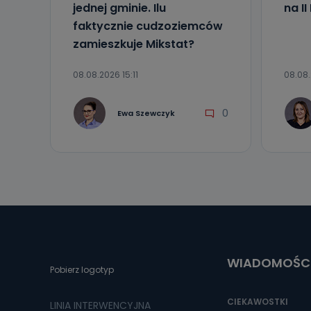
jednej gminie. Ilu
na I
faktycznie cudzoziemców
zamieszkuje Mikstat?
08.08.2026 15:11
08.08.
0
Ewa Szewczyk
WIADOMOŚC
Pobierz logotyp
CIEKAWOSTKI
LINIA INTERWENCYJNA