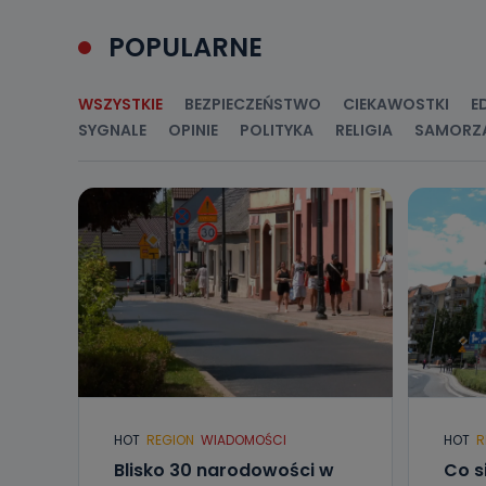
Przetwarzane 
POPULARNE
Państwa (lub z
źródeł publiczn
adres korespo
oraz partnerzy
WSZYSTKIE
BEZPIECZEŃSTWO
CIEKAWOSTKI
E
SYGNALE
OPINIE
POLITYKA
RELIGIA
SAMORZ
Jak skont
Można to zrob
poczta@tvproar
HOT
REGION
WIADOMOŚCI
HOT
R
Blisko 30 narodowości w
Co s