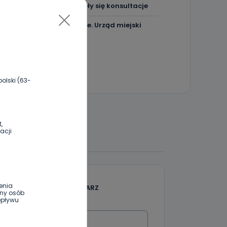
powstać? Rozpoczęły się konsultacje
"Łącznik" w remoncie. Urząd miejski
będzie większy?
olski (63-
,
acji
 DO DYSKUSJI
enia
DODAJ SWÓJ KOMENTARZ
ony osób
epływu
Wiadomość