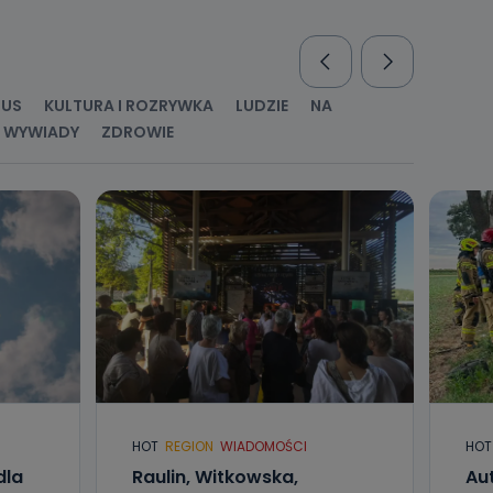
nio od
brane ze
taktowy,
racownicy
RUS
KULTURA I ROZRYWKA
LUDZIE
NA
WYWIADY
ZDROWIE
HOT
REGION
WIADOMOŚCI
HOT
dla
Raulin, Witkowska,
Aut