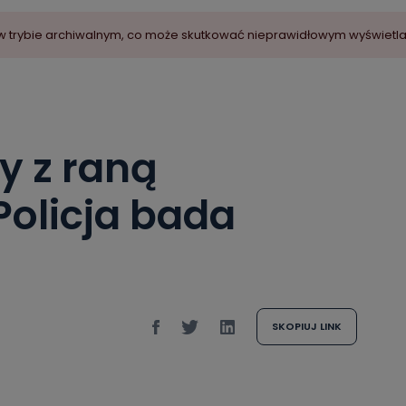
ny w trybie archiwalnym, co może skutkować nieprawidłowym wyświetl
y z raną
Policja bada
SKOPIUJ LINK