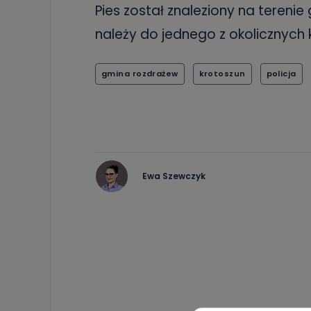
Pies został znaleziony na terenie 
należy do jednego z okolicznych k
gmina rozdrażew
krotoszun
policja
Ewa Szewczyk