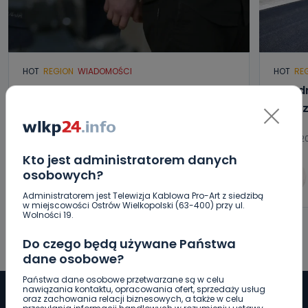
HOT
REGION
WIADOMOŚCI
HOT
RE
Z Krotoszyna do Wrocławia. Krótka
Utrud
ucieczka przed policją
jeszc
06.08.2026 13:33
06.08.20
Kto jest administratorem danych
osobowych?
0
Arleta Zeidler
Administratorem jest Telewizja Kablowa Pro-Art z siedzibą
w miejscowości Ostrów Wielkopolski (63-400) przy ul.
Wolności 19.
Do czego będą używane Państwa
dane osobowe?
Państwa dane osobowe przetwarzane są w celu
nawiązania kontaktu, opracowania ofert, sprzedaży usług
oraz zachowania relacji biznesowych, a także w celu