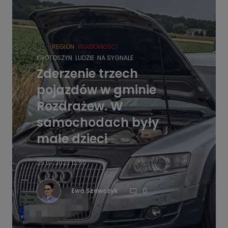
HOT
REGION
WIADOMOŚCI
KROTOSZYN
LUDZIE
NA SYGNALE
Zderzenie trzech
pojazdów w gminie
Rozdrażew. W
samochodach były
małe dzieci
25.07.2023 12:50
0
Ewa Szewczyk