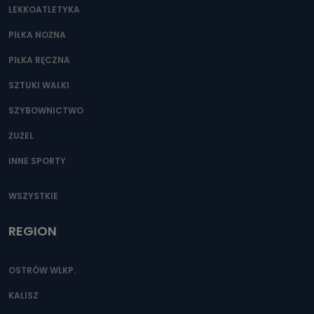
LEKKOATLETYKA
Przetwarzane kategorie Państwa danych osobowych to
dane, które pochodzą bezpośrednio od Państwa (lub
zostały przekazane w Państwa imieniu) lub dane osobowe,
PIŁKA NOŻNA
które zostały zebrane ze źródeł publicznie dostępnych, w
szczególności: imię i nazwisko, adres e-mail, telefon
PIŁKA RĘCZNA
kontaktowy, adres korespondencyjny. Odbiorcą Pastwa
danych osobowych są pracownicy i współpracownicy
oraz partnerzy wspomagający administratora w jego
SZTUKI WALKI
biznesowej działalności.
SZYBOWNICTWO
Jak skontaktować się z inspektorem
danych osobowych?
ŻUŻEL
Można to zrobić pod numerem telefonu 62 735-51-05 lub
INNE SPORTY
e-mailowo pod adresem: poczta@tvproart.pl
WSZYSTKIE
REGION
OSTRÓW WLKP.
KALISZ