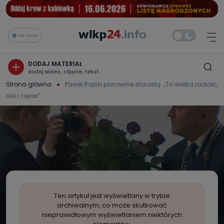
Na żywo
DODAJ MATERIAŁ
dodaj wideo, zdjęcie, tekst
Strona główna
Paweł Rajski ponownie starostą. „To wielka radość,
ale i ciężar”
Ten artykuł jest wyświetlany w trybie
archiwalnym, co może skutkować
nieprawidłowym wyświetlaniem niektórych