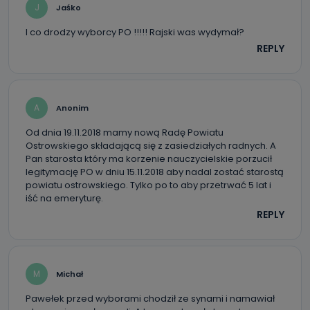
J
Jaśko
I co drodzy wyborcy PO !!!!! Rajski was wydymał?
REPLY
A
Anonim
Od dnia 19.11.2018 mamy nową Radę Powiatu
Ostrowskiego składającą się z zasiedziałych radnych. A
Pan starosta który ma korzenie nauczycielskie porzucił
legitymację PO w dniu 15.11.2018 aby nadal zostać starostą
powiatu ostrowskiego. Tylko po to aby przetrwać 5 lat i
iść na emeryturę.
REPLY
M
Michał
Pawełek przed wyborami chodził ze synami i namawiał