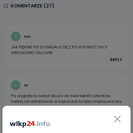
KOMENTARZE (27)
D
DRA
JAK PIĘKNIE PIS DOGADAŁO SIĘ Z PO A PONOĆ TACY
WROGOWIE! ZAŁOSNE
REPLY
K
kk
Pis wygrało to wstyd dla po ze mieli takich członków
należy ich eliminować w wyborach to tylko malowane lisy
.
REPLY