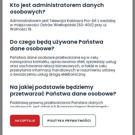
Kto jest administratorem danych
O
ostrowianin
osobowych?
Panie złotousty starostko Rajski, zapomniał pan dodać,
Administratorem jest Telewizja Kablowa Pro-Art z siedzibą
że sprzedał się pan, tworząc koalicję PiSem i ucieka Pan
w miejscowości Ostrów Wielkopolski (63-400) przy ul.
od Koalicji Obywatelskiej, z której został Pan wybrany do
Wolności 19.
Rady Powiatu. Układy z PiSem w tej kadencji zostaną
Panu zapamietane do następnych wyborów. Wtedy
Do czego będą używane Państwa
rozliczymy Pana z tej niegodziwego lawiranctwa.
dane osobowe?
REPLY
Państwa dane osobowe przetwarzane są w celu
nawiązania kontaktu, opracowania ofert, sprzedaży usług
oraz zachowania relacji biznesowych, a także w celu
przesyłania informacji handlowych w rozumieniu ustawy
o świadczeniu usług drogą elektroniczną.
D
dra
Na jakiej podstawie będziemy
Za rok wybory do parlamentu! Pamiętajcie wyborcy co
przetwarzać Państwa dane osobowe?
koleszkowie z PO i PIS co za popis wyczynili!
REPLY
Podstawą prawną przetwarzania Państwa danych
osobowych, jest artykuł 6 Rozporządzenia Parlamentu
Europejskiego i Rady (UE) 2016/679 z dnia 27 kwietnia 2016
r. w sprawie ochrony osób fizycznych w związku z
przetwarzaniem danych osobowych w sprawie
AKCEPTUJE
POLITYKA PRYWATNOŚCI
swobodnego przepływu takich danych oraz uchylenia
dyrektywy 95/46/WE (RODO).
J
Januszek