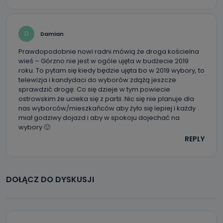
D
Damian
Prawdopodobnie nowi radni mówią że droga kościelna
wieś – Górzno nie jest w ogóle ujęta w budżecie 2019
roku. To pytam się kiedy będzie ujęta bo w 2019 wybory, to
telewizja i kandydaci do wyborów zdążą jeszcze
sprawdzić drogę. Co się dzieje w tym powiecie
ostrowskim że ucieka się z partii. Nic się nie planuje dla
nas wyborców/mieszkańców aby żyło się lepiej i każdy
miał godziwy dojazd i aby w spokoju dojechać na
wybory 🙂
REPLY
DOŁĄCZ DO DYSKUSJI