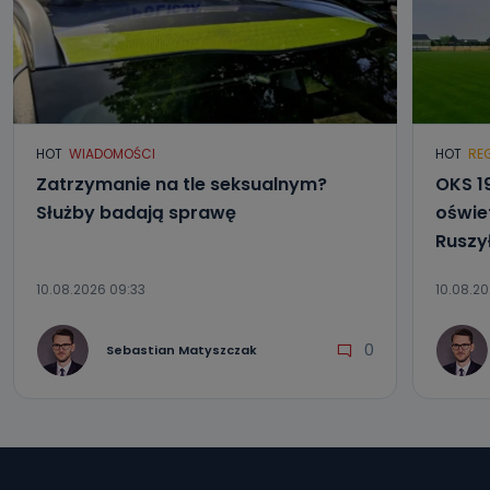
HOT
WIADOMOŚCI
HOT
RE
Zatrzymanie na tle seksualnym?
OKS 1
Służby badają sprawę
oświet
Ruszy
10.08.2026 09:33
10.08.20
0
Sebastian Matyszczak