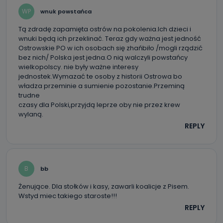
Można to zrobić pod numerem telefonu 62 735-51-05 lub
e-mailowo pod adresem: poczta@tvproart.pl
WP
wnuk powstańca
Tą zdradę zapamięta ostrów na pokolenia.Ich dzieci i
wnuki będą ich przeklinać. Teraz gdy ważna jest jedność
Ostrowskie PO w ich osobach się zhańbiło /mogli rządzić
bez nich/ Polska jest jedna.O nią walczyli powstańcy
wielkopolscy. nie były ważne interesy
jednostek.Wymazać te osoby z historii Ostrowa bo
władza przeminie a sumienie pozostanie.Przeminą
trudne
czasy dla Polski,przyjdą leprze oby nie przez krew
wylaną.
REPLY
B
bb
Żenujące. Dla stołków i kasy, zawarli koalicje z Pisem.
Wstyd miec takiego staroste!!!
REPLY