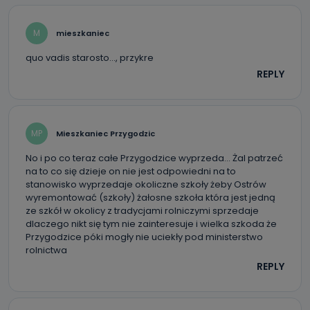
dotyczących Państwa oraz uzyskania ich kopii, a także
żądania ich sprostowania, usunięcia danych,
ograniczenia ich przetwarzania oraz prawo wniesienia
M
mieszkaniec
sprzeciwu wobec ich przetwarzania.
quo vadis starosto…, przykre
Do kiedy Państwa dane osobowe będą
REPLY
przechowywane?
Do czasu wycofania zgody lub, jeśli dane będą
przetwarzane na podstawie prawnie uzasadnionego celu
administratora – do momentu wniesienia sprzeciwu.
MP
Mieszkaniec Przygodzic
Jakie dane osobowe przetwarzamy?
No i po co teraz całe Przygodzice wyprzeda… Żal patrzeć
na to co się dzieje on nie jest odpowiedni na to
Przetwarzane kategorie Państwa danych osobowych to
dane, które pochodzą bezpośrednio od Państwa (lub
stanowisko wyprzedaje okoliczne szkoły żeby Ostrów
zostały przekazane w Państwa imieniu) lub dane osobowe,
wyremontować (szkoły) żałosne szkoła która jest jedną
które zostały zebrane ze źródeł publicznie dostępnych, w
ze szkół w okolicy z tradycjami rolniczymi sprzedaje
szczególności: imię i nazwisko, adres e-mail, telefon
kontaktowy, adres korespondencyjny. Odbiorcą Pastwa
dlaczego nikt się tym nie zainteresuje i wielka szkoda że
danych osobowych są pracownicy i współpracownicy
Przygodzice póki mogły nie uciekły pod ministerstwo
oraz partnerzy wspomagający administratora w jego
biznesowej działalności.
rolnictwa
REPLY
Jak skontaktować się z inspektorem
danych osobowych?