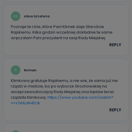
AS
Alina Sztafeta
Poznaje te róże, które Pani Klimek daje Staroście
Rajskiemu. Kilka godzin wcześniej dokładnie te same
wręczałam Pani prezydent na sesji Rady Miejskiej.
REPLY
R
Roman
Klimkowa gratuluje Rajskiemu, a nie wie, że sama już nie
rządzi w mieście, bo po wyborze Grochowskiej na
wiceprzewodniczącą Rady Miejskiej ona będzie teraz
rządziła Klimkową.
https://www.youtube.com/watch?
v=x7xHLaN4EUk
REPLY