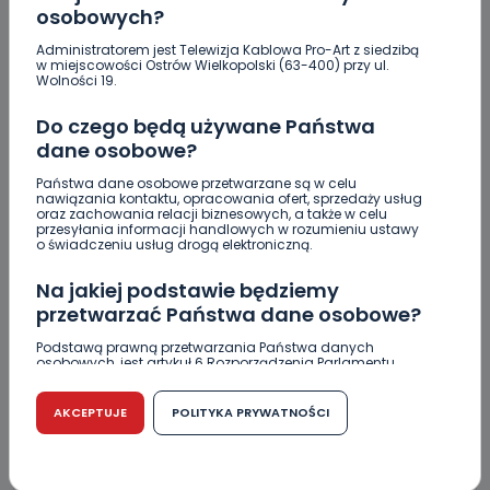
Crossfit kolejny raz opanuje
osobowych?
Krotoszyn.…
Administratorem jest Telewizja Kablowa Pro-Art z siedzibą
w miejscowości Ostrów Wielkopolski (63-400) przy ul.
Wolności 19.
0
06.08.2026 20:13
Do czego będą używane Państwa
„Niezwykli ludzie, niezwykłe
dane osobowe?
podróże, niezwykłe…
Państwa dane osobowe przetwarzane są w celu
nawiązania kontaktu, opracowania ofert, sprzedaży usług
oraz zachowania relacji biznesowych, a także w celu
0
przesyłania informacji handlowych w rozumieniu ustawy
06.08.2026 17:05
o świadczeniu usług drogą elektroniczną.
Jak prawidłowo kosić trawę w…
Na jakiej podstawie będziemy
przetwarzać Państwa dane osobowe?
Zderzenie kilku aut na DK25. Duże korki
Podstawą prawną przetwarzania Państwa danych
osobowych, jest artykuł 6 Rozporządzenia Parlamentu
Europejskiego i Rady (UE) 2016/679 z dnia 27 kwietnia 2016
Zaginiona nastolatka. Policja czeka na
r. w sprawie ochrony osób fizycznych w związku z
informacje
przetwarzaniem danych osobowych w sprawie
AKCEPTUJE
POLITYKA PRYWATNOŚCI
swobodnego przepływu takich danych oraz uchylenia
dyrektywy 95/46/WE (RODO).
Miał blisko 3 promile, odmówił składania
wyjaśnień. Nieoficjalnie: to kaliski urzędnik
Czy jest możliwość cofnięcia zgody?