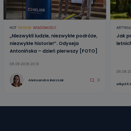
HOT
REGION
WIADOMOŚCI
ARTYKU
„Niezwykli ludzie, niezwykłe podróże,
Jak p
niezwykłe historie!”. Odyseja
letni
Antonińska – dzień pierwszy [FOTO]
06.08.2026 20:13
06.08.2
0
Aleksandra Barczak
wlkp24.