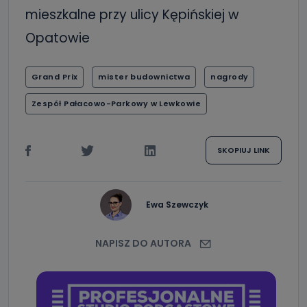
mieszkalne przy ulicy Kępińskiej w
Opatowie
Grand Prix
mister budownictwa
nagrody
Zespół Pałacowo-Parkowy w Lewkowie
SKOPIUJ LINK
Ewa Szewczyk
NAPISZ DO AUTORA