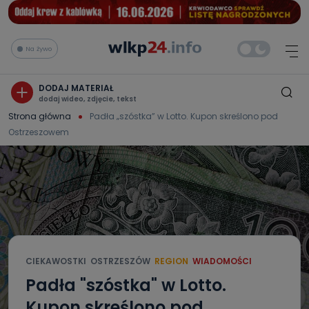
Na żywo
DODAJ MATERIAŁ
dodaj wideo, zdjęcie, tekst
Strona główna
Padła „szóstka” w Lotto. Kupon skreślono pod
Ostrzeszowem
CIEKAWOSTKI
OSTRZESZÓW
REGION
WIADOMOŚCI
Padła "szóstka" w Lotto.
Kupon skreślono pod