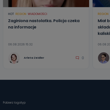
HOT
REGION
WIADOMOŚCI
REGION
Zaginiona nastolatka. Policja czeka
Miał b
na informacje
składa
kalisk
06.08.2026 15:32
06.08.20
0
Arleta Zeidler
Pobierz logotyp