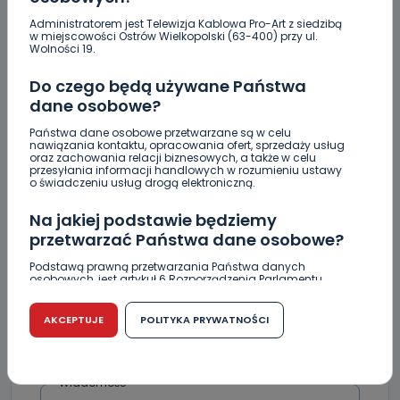
KOMENTARZE (1)
Administratorem jest Telewizja Kablowa Pro-Art z siedzibą
w miejscowości Ostrów Wielkopolski (63-400) przy ul.
Wolności 19.
Do czego będą używane Państwa
dane osobowe?
G
graczka
Państwa dane osobowe przetwarzane są w celu
Tym razem nie chybił lottomat, tylko trafił. Kupon był na
nawiązania kontaktu, opracowania ofert, sprzedaży usług
chybił trafił.
oraz zachowania relacji biznesowych, a także w celu
przesyłania informacji handlowych w rozumieniu ustawy
REPLY
o świadczeniu usług drogą elektroniczną.
Na jakiej podstawie będziemy
przetwarzać Państwa dane osobowe?
DOŁĄCZ DO DYSKUSJI
Podstawą prawną przetwarzania Państwa danych
osobowych, jest artykuł 6 Rozporządzenia Parlamentu
Europejskiego i Rady (UE) 2016/679 z dnia 27 kwietnia 2016
r. w sprawie ochrony osób fizycznych w związku z
przetwarzaniem danych osobowych w sprawie
AKCEPTUJE
POLITYKA PRYWATNOŚCI
swobodnego przepływu takich danych oraz uchylenia
dyrektywy 95/46/WE (RODO).
DODAJ SWÓJ KOMENTARZ
Czy jest możliwość cofnięcia zgody?
Wiadomość