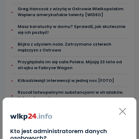
Greg Hancock z wizytą w Ostrowie Wielkopolskim.
Wspiera amerykańskie talenty [WIDEO]
Masz karaluchy w domu? Sprawdź, jak skutecznie
się ich pozbyć!
Bójka z użyciem noża. Zatrzymano czterech
mężczyzn z Ostrowa
Przyglądała im się cała Polska. Mijają 23 lata od
strajku w Fabryce Wagon
Kilkadziesiąt interwencji w jedną noc [FOTO]
Rzucał łatwopalnymi substancjami w strażaków.
Usłyszał zarzuty
Kto jest administratorem danych
osobowych?