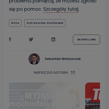
problemu pamiętaj, że możesz zgłosić
się po pomoc.
Szczegóły tutaj
.
lotto
Ostrzeszów-Pustkowie
SKOPIUJ LINK
Sebastian Matyszczak
NAPISZ DO AUTORA