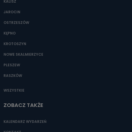
KALISZ
Można to zrobić pod numerem telefonu 62 735-51-05 lub
e-mailowo pod adresem: poczta@tvproart.pl
JAROCIN
OSTRZESZÓW
KĘPNO
KROTOSZYN
NOWE SKALMIERZYCE
PLESZEW
RASZKÓW
WSZYSTKIE
ZOBACZ TAKŻE
KALENDARZ WYDARZEŃ