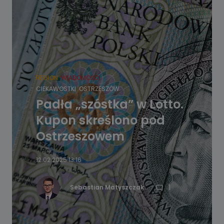
REGION
WIADOMOŚCI
CIEKAWOSTKI
OSTRZESZÓW
Padła „szóstka” w Lotto.
Kupon skreślono pod
Ostrzeszowem
12.02.2025 13:16
1
Sebastian Matyszczak