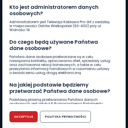
Kto jest administratorem danych
osobowych?
Pobierz logotyp
Administratorem jest Telewizja Kablowa Pro-Art z siedzibą
w miejscowości Ostrów Wielkopolski (63-400) przy ul.
Wolności 19.
LINIA INTERWENCYJNA
Do czego będą używane Państwa
661 997 997
dane osobowe?
Państwa dane osobowe przetwarzane są w celu
REDAKCJA
nawiązania kontaktu, opracowania ofert, sprzedaży usług
oraz zachowania relacji biznesowych, a także w celu
62 735 22 22
redakcja@wlkp24.info
przesyłania informacji handlowych w rozumieniu ustawy
o świadczeniu usług drogą elektroniczną.
DZIAŁ REKLAMY
Na jakiej podstawie będziemy
62 735 01 85
reklama@wlkp24.info
przetwarzać Państwa dane osobowe?
Podstawą prawną przetwarzania Państwa danych
osobowych, jest artykuł 6 Rozporządzenia Parlamentu
WIADOMOŚCI
Europejskiego i Rady (UE) 2016/679 z dnia 27 kwietnia 2016
r. w sprawie ochrony osób fizycznych w związku z
przetwarzaniem danych osobowych w sprawie
AKCEPTUJE
POLITYKA PRYWATNOŚCI
swobodnego przepływu takich danych oraz uchylenia
CIEKAWOSTKI
dyrektywy 95/46/WE (RODO).