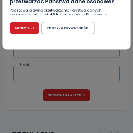
przetwarzać Państwa dane osobowe?
Podstawą prawną przetwarzania Państwa danych
osobowych, jest artykuł 6 Rozporządzenia Parlamentu
Europejskiego i Rady (UE) 2016/679 z dnia 27 kwietnia 2016
r. w sprawie ochrony osób fizycznych w związku z
przetwarzaniem danych osobowych w sprawie
AKCEPTUJE
POLITYKA PRYWATNOŚCI
swobodnego przepływu takich danych oraz uchylenia
dyrektywy 95/46/WE (RODO).
Podpis
Czy jest możliwość cofnięcia zgody?
Podanie danych osobowych jest dobrowolne, nie jest
wymogiem ustawowym lub umownym oraz nie stanowi
Email
warunku zawarcia umowy. Cofnięcie zgody jest możliwe
na każdym etapie i nie jest to związane z żadnymi
negatywnymi konsekwencjami. Cofnięcia zgody można
dokonać w dowolny, wybrany sposób (e-mail, poczta
tradycyjna) tak, aby dotarła do wiadomości Telewizji
Kablowej Pro-Art z siedzibą w miejscowości Ostrów
Wielkopolski (63-400) przy ul. Wolności 19.
Kiedy i komu możemy przekazać
Państwa dane?
Telewizja Kablowa Pro-Art z siedzibą w miejscowości
Ostrów Wielkopolski (63-400) przy ul. Wolności 19 nie
przekazuje Państwa danych osobowych podmiotom
trzecim, jak również nie są one wykorzystywane w