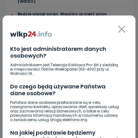
[WIDEO]
Będzie więcej syren. Wspólny projekt gmin
Kto jest administratorem danych
Skomentuj ten wpis jako pierwszy!
osobowych?
Administratorem jest Telewizja Kablowa Pro-Art z siedzibą
DOŁĄCZ DO DYSKUSJI
w miejscowości Ostrów Wielkopolski (63-400) przy ul.
Wolności 19.
Do czego będą używane Państwa
dane osobowe?
DODAJ SWÓJ KOMENTARZ
Państwa dane osobowe przetwarzane są w celu
nawiązania kontaktu, opracowania ofert, sprzedaży usług
oraz zachowania relacji biznesowych, a także w celu
przesyłania informacji handlowych w rozumieniu ustawy
Wiadomość
o świadczeniu usług drogą elektroniczną.
Na jakiej podstawie będziemy