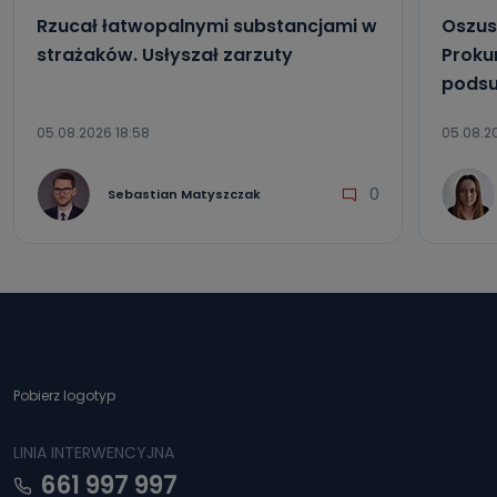
Rzucał łatwopalnymi substancjami w
Oszus
strażaków. Usłyszał zarzuty
Proku
podsu
05.08.2026 18:58
05.08.2
0
Sebastian Matyszczak
Pobierz logotyp
LINIA INTERWENCYJNA
661 997 997