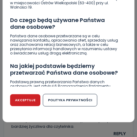
moze z Jarocina ktos??? he he
w miejscowości Ostrów Wielkopolski (63-400) przy ul.
Wolności 19.
REPLY
Do czego będą używane Państwa
dane osobowe?
Państwa dane osobowe przetwarzane są w celu
A
Anonim
nawiązania kontaktu, opracowania ofert, sprzedaży usług
oraz zachowania relacji biznesowych, a także w celu
Nowy szef to Ostrowianin z krwi i kości…. Nie da się
przesyłania informacji handlowych w rozumieniu ustawy
zaprzeczyć, że nawet będąc poza naszym miastem nie
o świadczeniu usług drogą elektroniczną.
zerwał z nim kontaktów i pracował w wielu instytucjach
kultury, łącząc to z wiedzą ekonomisty, co dla menegera
Na jakiej podstawie będziemy
dzisiaj diablo istotne. Powodzenia Panie Jarku !
przetwarzać Państwa dane osobowe?
REPLY
Podstawą prawną przetwarzania Państwa danych
osobowych, jest artykuł 6 Rozporządzenia Parlamentu
Europejskiego i Rady (UE) 2016/679 z dnia 27 kwietnia 2016
r. w sprawie ochrony osób fizycznych w związku z
przetwarzaniem danych osobowych w sprawie
AKCEPTUJE
POLITYKA PRYWATNOŚCI
swobodnego przepływu takich danych oraz uchylenia
M
M.
dyrektywy 95/46/WE (RODO).
Czy ja wiem? Przede wszystkim zabrakło w czasie pracy
Czy jest możliwość cofnięcia zgody?
Pana dyrektora odmłodzenia kadry, która byłaby
bardziej życzliwa dla czytelnika.
Podanie danych osobowych jest dobrowolne, nie jest
REPLY
wymogiem ustawowym lub umownym oraz nie stanowi