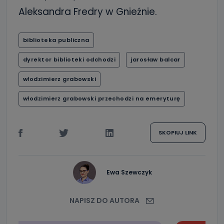
Aleksandra Fredry w Gnieźnie.
biblioteka publiczna
dyrektor biblioteki odchodzi
jarosław balcar
włodzimierz grabowski
włodzimierz grabowski przechodzi na emeryturę
SKOPIUJ LINK
Ewa Szewczyk
NAPISZ DO AUTORA