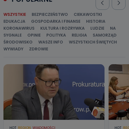
WSZYSTKIE
BEZPIECZEŃSTWO
CIEKAWOSTKI
EDUKACJA
GOSPODARKA I FINANSE
HISTORIA
KORONAWIRUS
KULTURA I ROZRYWKA
LUDZIE
NA
SYGNALE
OPINIE
POLITYKA
RELIGIA
SAMORZĄD
ŚRODOWISKO
WASZE INFO
WSZYSTKICH ŚWIĘTYCH
WYWIADY
ZDROWIE
HOT
REGION
WIADOMOŚCI
HOT
RE