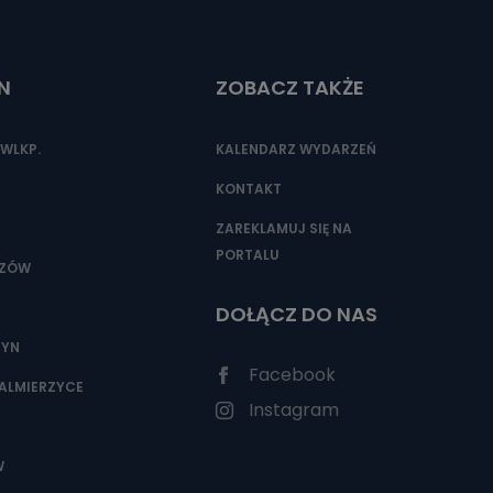
N
ZOBACZ TAKŻE
nio od
brane ze
taktowy,
WLKP.
KALENDARZ WYDARZEŃ
racownicy
KONTAKT
ZAREKLAMUJ SIĘ NA
PORTALU
SZÓW
DOŁĄCZ DO NAS
ZYN
Facebook
ALMIERZYCE
Instagram
W