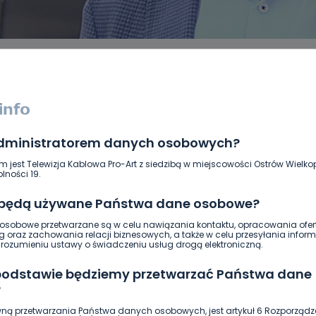
administratorem danych osobowych?
DUKACJA
GOSPODARKA I FINANSE
HISTORIA
KORONAWI
ĄD
ŚRODOWISKO
WASZE INFO
WSZYSTKICH ŚWIĘTYCH
m jest Telewizja Kablowa Pro-Art z siedzibą w miejscowości Ostrów Wielkop
lności 19.
 będą używane Państwa dane osobowe?
sobowe przetwarzane są w celu nawiązania kontaktu, opracowania ofert
g oraz zachowania relacji biznesowych, a także w celu przesyłania inform
ozumieniu ustawy o świadczeniu usług drogą elektroniczną.
 podstawie będziemy przetwarzać Państwa dane
?
ną przetwarzania Państwa danych osobowych, jest artykuł 6 Rozporządz