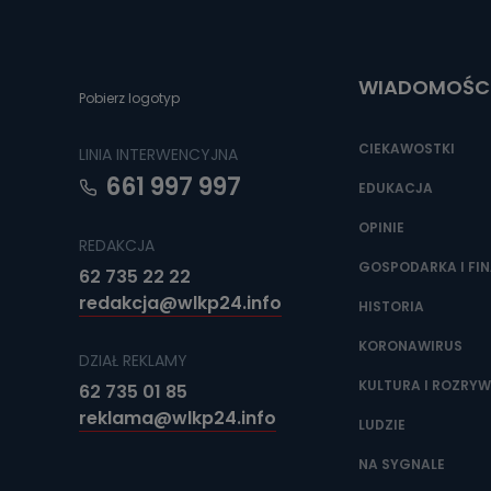
Do czasu wycof
uzasadnionego
Jakie da
WIADOMOŚC
Pobierz logotyp
Przetwarzane 
Państwa (lub z
źródeł publiczn
CIEKAWOSTKI
LINIA INTERWENCYJNA
adres korespo
oraz partnerzy
661 997 997
EDUKACJA
Jak skont
OPINIE
REDAKCJA
Można to zrob
poczta@tvproar
GOSPODARKA I FI
62 735 22 22
redakcja@wlkp24.info
HISTORIA
KORONAWIRUS
DZIAŁ REKLAMY
KULTURA I ROZRY
62 735 01 85
reklama@wlkp24.info
LUDZIE
NA SYGNALE