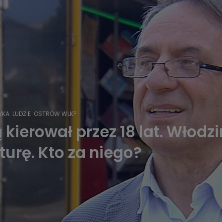
WKA
LUDZIE
OSTRÓW WLKP.
 kierował przez 18 lat. Włod
urę. Kto za niego?