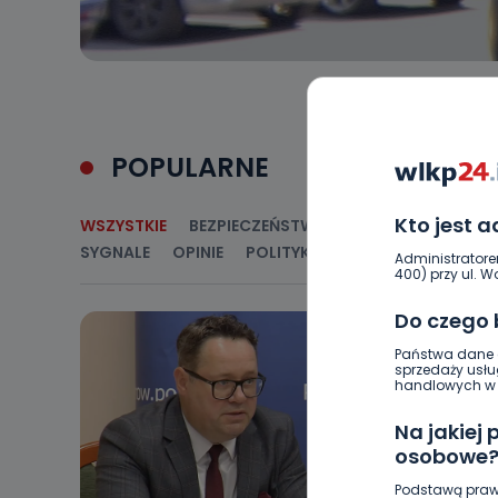
POPULARNE
Kto jest 
WSZYSTKIE
BEZPIECZEŃSTWO
CIEKAWOSTKI
E
SYGNALE
OPINIE
POLITYKA
RELIGIA
SAMORZ
Administratore
400) przy ul. Wo
Do czego
Państwa dane o
sprzedaży usłu
handlowych w r
Na jakiej
osobowe
Podstawą praw