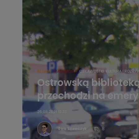
REGION
WIADOMOŚCI
CIEKAWOSTKI
KULTURA I ROZRY
Ostrowską biblioteką
przechodzi na emeryt
26.08.2021 10:23
8
Ewa Szewczyk