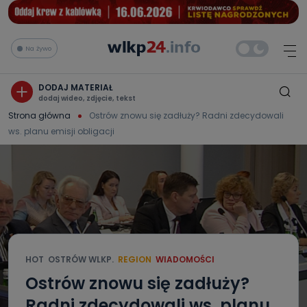
Na żywo
DODAJ MATERIAŁ
dodaj wideo, zdjęcie, tekst
Strona główna
Ostrów znowu się zadłuży? Radni zdecydowali
ws. planu emisji obligacji
HOT
OSTRÓW WLKP.
REGION
WIADOMOŚCI
Ostrów znowu się zadłuży?
Radni zdecydowali ws. planu