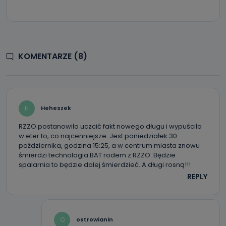
KOMENTARZE (8)
H
Heheszek
RZZO postanowiło uczcić fakt nowego długu i wypuściło
w eter to, co najcenniejsze. Jest poniedziałek 30
października, godzina 15:25, a w centrum miasta znowu
śmierdzi technologia BAT rodem z RZZO. Będzie
spalarnia to będzie dalej śmierdzieć. A długi rosną!!!
REPLY
O
ostrowianin