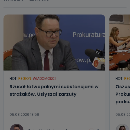
HOT
REGION
WIADOMOŚCI
HOT
RE
Rzucał łatwopalnymi substancjami w
Oszus
strażaków. Usłyszał zarzuty
Proku
podsu
05.08.2026 18:58
05.08.2