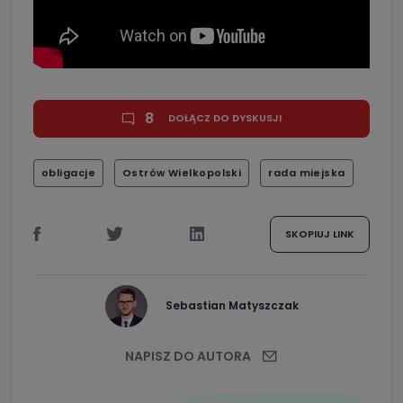
8
DOŁĄCZ DO DYSKUSJI
obligacje
Ostrów Wielkopolski
rada miejska
SKOPIUJ LINK
Sebastian Matyszczak
NAPISZ DO AUTORA