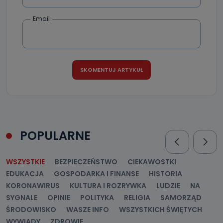
Email
POPULARNE
WSZYSTKIE
BEZPIECZEŃSTWO
CIEKAWOSTKI
EDUKACJA
GOSPODARKA I FINANSE
HISTORIA
KORONAWIRUS
KULTURA I ROZRYWKA
LUDZIE
NA
SYGNALE
OPINIE
POLITYKA
RELIGIA
SAMORZĄD
ŚRODOWISKO
WASZE INFO
WSZYSTKICH ŚWIĘTYCH
WYWIADY
ZDROWIE