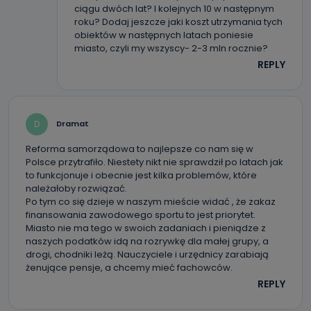
przetwarzane na podstawie prawnie uzasadnionego celu
ciągu dwóch lat? I kolejnych 10 w następnym
administratora – do momentu wniesienia sprzeciwu.
roku? Dodaj jeszcze jaki koszt utrzymania tych
obiektów w następnych latach poniesie
Jakie dane osobowe przetwarzamy?
miasto, czyli my wszyscy- 2-3 mln rocznie?
Przetwarzane kategorie Państwa danych osobowych to
REPLY
dane, które pochodzą bezpośrednio od Państwa (lub
zostały przekazane w Państwa imieniu) lub dane osobowe,
które zostały zebrane ze źródeł publicznie dostępnych, w
szczególności: imię i nazwisko, adres e-mail, telefon
kontaktowy, adres korespondencyjny. Odbiorcą Pastwa
danych osobowych są pracownicy i współpracownicy
D
Dramat
oraz partnerzy wspomagający administratora w jego
biznesowej działalności.
Reforma samorządowa to najlepsze co nam się w
Polsce przytrafiło. Niestety nikt nie sprawdził po latach jak
Jak skontaktować się z inspektorem
to funkcjonuje i obecnie jest kilka problemów, które
danych osobowych?
należałoby rozwiązać.
Po tym co się dzieje w naszym mieście widać , że zakaz
Można to zrobić pod numerem telefonu 62 735-51-05 lub
finansowania zawodowego sportu to jest priorytet.
e-mailowo pod adresem: poczta@tvproart.pl
Miasto nie ma tego w swoich zadaniach i pieniądze z
naszych podatków idą na rozrywkę dla małej grupy, a
drogi, chodniki leżą. Nauczyciele i urzędnicy zarabiają
żenujące pensje, a chcemy mieć fachowców.
REPLY