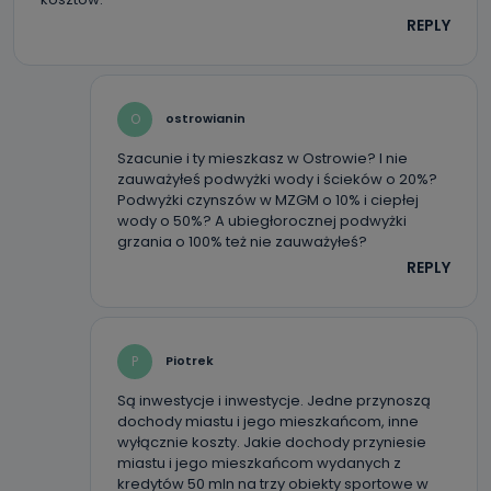
Wielkopolski (63-400) przy ul. Wolności 19.
REPLY
Kiedy i komu możemy przekazać
Państwa dane?
Telewizja Kablowa Pro-Art z siedzibą w miejscowości
O
ostrowianin
Ostrów Wielkopolski (63-400) przy ul. Wolności 19 nie
przekazuje Państwa danych osobowych podmiotom
trzecim, jak również nie są one wykorzystywane w
Szacunie i ty mieszkasz w Ostrowie? I nie
procesach zautomatyzowanego profilowania.
zauważyłeś podwyżki wody i ścieków o 20%?
Podwyżki czynszów w MZGM o 10% i ciepłej
Co mogą Państwo zrobić z
wody o 50%? A ubiegłorocznej podwyżki
przekazanymi nam danymi?
grzania o 100% też nie zauważyłeś?
REPLY
Po wyrażeniu zgody na przetwarzanie danych osobowych,
mają Państwo prawo do żądania od Telewizji Kablowa
Pro-Art z siedzibą w miejscowości Ostrów Wielkopolski (63-
400) przy ul. Wolności 19 dostępu do danych osobowych
dotyczących Państwa oraz uzyskania ich kopii, a także
żądania ich sprostowania, usunięcia danych,
ograniczenia ich przetwarzania oraz prawo wniesienia
P
Piotrek
sprzeciwu wobec ich przetwarzania.
Są inwestycje i inwestycje. Jedne przynoszą
Do kiedy Państwa dane osobowe będą
dochody miastu i jego mieszkańcom, inne
wyłącznie koszty. Jakie dochody przyniesie
przechowywane?
miastu i jego mieszkańcom wydanych z
Do czasu wycofania zgody lub, jeśli dane będą
kredytów 50 mln na trzy obiekty sportowe w