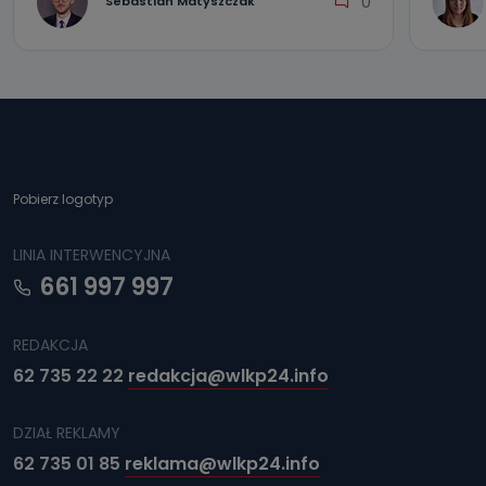
0
Sebastian Matyszczak
Pobierz logotyp
LINIA INTERWENCYJNA
661 997 997
REDAKCJA
62 735 22 22
redakcja@wlkp24.info
DZIAŁ REKLAMY
62 735 01 85
reklama@wlkp24.info