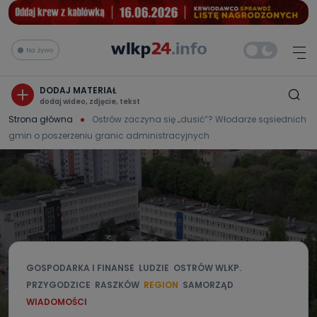
Na żywo
DODAJ MATERIAŁ
dodaj wideo, zdjęcie, tekst
Strona główna
Ostrów zaczyna się „dusić”? Włodarze sąsiednich
gmin o poszerzeniu granic administracyjnych
GOSPODARKA I FINANSE
LUDZIE
OSTRÓW WLKP.
PRZYGODZICE
RASZKÓW
REGION
SAMORZĄD
WIADOMOŚCI