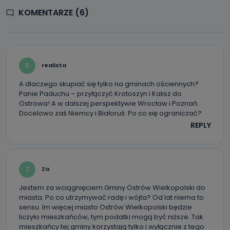
żądania ich sprostowania, usunięcia danych,
ograniczenia ich przetwarzania oraz prawo wniesienia
KOMENTARZE (6)
sprzeciwu wobec ich przetwarzania.
Do kiedy Państwa dane osobowe będą
przechowywane?
Do czasu wycofania zgody lub, jeśli dane będą
R
realista
przetwarzane na podstawie prawnie uzasadnionego celu
administratora – do momentu wniesienia sprzeciwu.
A dlaczego skupiać się tylko na gminach ościennych?
Panie Paduchu – przyłączyć Krotoszyn i Kalisz do
Jakie dane osobowe przetwarzamy?
Ostrowa! A w dalszej perspektywie Wrocław i Poznań.
Docelowo zaś Niemcy i Białoruś. Po co się ograniczać?
Przetwarzane kategorie Państwa danych osobowych to
dane, które pochodzą bezpośrednio od Państwa (lub
REPLY
zostały przekazane w Państwa imieniu) lub dane osobowe,
które zostały zebrane ze źródeł publicznie dostępnych, w
szczególności: imię i nazwisko, adres e-mail, telefon
kontaktowy, adres korespondencyjny. Odbiorcą Pastwa
danych osobowych są pracownicy i współpracownicy
oraz partnerzy wspomagający administratora w jego
Z
Za
biznesowej działalności.
Jestem za wciągnięciem Gminy Ostrów Wielkopolski do
Jak skontaktować się z inspektorem
miasta. Po co utrzymywać radę i wójta? Od lat niema to
danych osobowych?
sensu. Im więcej miasto Ostrów Wielkopolski będzie
liczyło mieszkańców, tym podatki mogą być niższe. Tak
Można to zrobić pod numerem telefonu 62 735-51-05 lub
mieszkańcy tej gminy korzystają tylko i wyłącznie z tego
e-mailowo pod adresem: poczta@tvproart.pl