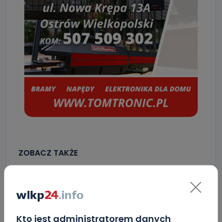
ZOBACZ TAKŻE
0
06.08.2026 17:05
Jak prawidłowo kosić trawę w…
Kto jest administratorem danych