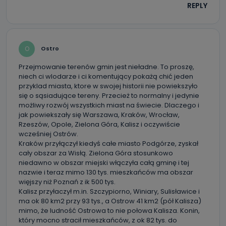
REPLY
O
Ostro
Przejmowanie terenów gmin jest nieładne. To proszę,
niech ci wlodarze i ci komentujący pokażą chić jeden
przyklad miasta, ktore w swojej historii nie powiekszyło
się o sąsiadujące tereny. Przecież to normalny i jedynie
możliwy rozwój wszystkich miast na świecie. Dlaczego i
jak powiekszały się Warszawa, Kraków, Wrocław,
Rzeszów, Opole, Zielona Góra, Kalisz i oczywiście
wcześniej Ostrów.
Kraków przyłączył kiedyś całe miasto Podgórze, zyskał
cały obszar za Wisłą. Zielona Góra stosunkowo
niedawno w obszar miejski włączyła całą gminę i tej
nazwie i teraz mimo 130 tys. mieszkańców ma obszar
więjszy niż Poznań z ik 500 tys.
Kalisz przyłaczył m.in. Szczypiorno, Winiary, Sulisławice i
ma ok 80 km2 przy 93 tys., a Ostrow 41 km2 (pół Kalisza)
mimo, że ludność Ostrowa to nie połowa Kalisza. Konin,
który mocno stracił mieszkańców, z ok 82 tys. do