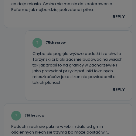
co daje miasto. Gmina nie ma nic do zaoferowania.
Reforma jak najbardziej potrzebna i pilna.
REPLY
7
75thecrow
Chyba cie pogięło wyższe podatki i za chwile
Torzynski ci bloki zacznie budować na wsiach
tak jak zrobił to na granicy w Zacharzewie i
jako prezydent przyklepał i nikt lokalnych
mieszkańców jako stron nie powiadomił o
takich planach
REPLY
7
75thecrow
Paduch niech sie puknie w łeb, i zdala od gmin
ościennych niech sie trzyma bo może dostać w r..