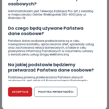
osobowych?
1
06.08.2026 17:02
Administratorem jest Telewizja Kablowa Pro-Art z siedzibą
w miejscowości Ostrów Wielkopolski (63-400) przy ul.
Zderzenie kilku aut na DK25.…
Wolności 19.
Do czego będą używane Państwa
dane osobowe?
0
06.08.2026 15:32
Zaginiona nastolatka. Policja
Państwa dane osobowe przetwarzane są w celu
nawiązania kontaktu, opracowania ofert, sprzedaży usług
czeka na…
oraz zachowania relacji biznesowych, a także w celu
przesyłania informacji handlowych w rozumieniu ustawy
o świadczeniu usług drogą elektroniczną.
Miał blisko 3 promile, odmówił składania
Na jakiej podstawie będziemy
wyjaśnień. Nieoficjalnie: to kaliski urzędnik
przetwarzać Państwa dane osobowe?
Drugie podejście. Podpisano umowę na
Podstawą prawną przetwarzania Państwa danych
dokończenie rewitalizacji parku
osobowych, jest artykuł 6 Rozporządzenia Parlamentu
Europejskiego i Rady (UE) 2016/679 z dnia 27 kwietnia 2016
Z Krotoszyna do Wrocławia. Krótka ucieczka przed
r. w sprawie ochrony osób fizycznych w związku z
przetwarzaniem danych osobowych w sprawie
policją
AKCEPTUJE
POLITYKA PRYWATNOŚCI
swobodnego przepływu takich danych oraz uchylenia
dyrektywy 95/46/WE (RODO).
Czysty magnez z potasem – dlaczego warto
zajrzeć do wyników z laboratorium?
Czy jest możliwość cofnięcia zgody?