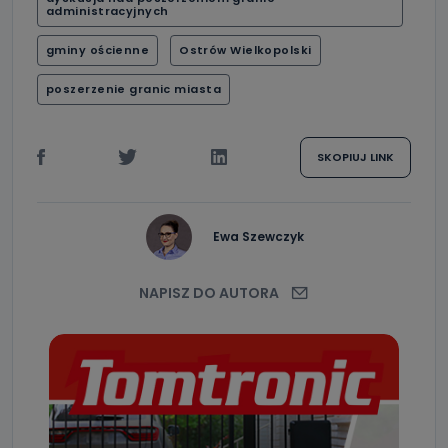
administracyjnych
gminy ościenne
Ostrów Wielkopolski
poszerzenie granic miasta
SKOPIUJ LINK
Ewa Szewczyk
NAPISZ DO AUTORA