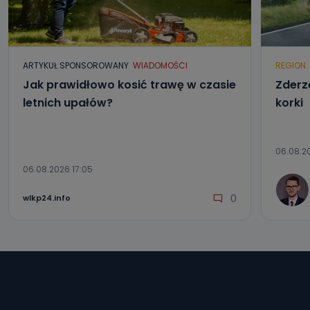
ARTYKUŁ SPONSOROWANY
WIADOMOŚCI
REGION
Jak prawidłowo kosić trawę w czasie
Zderze
letnich upałów?
korki
06.08.20
06.08.2026 17:05
0
wlkp24.info