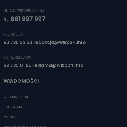
dane, które pochodzą bezpośrednio od Państwa (lub
zostały przekazane w Państwa imieniu) lub dane osobowe,
które zostały zebrane ze źródeł publicznie dostępnych, w
LINIA INTERWENCYJNA
szczególności: imię i nazwisko, adres e-mail, telefon
661 997 997
kontaktowy, adres korespondencyjny. Odbiorcą Pastwa
danych osobowych są pracownicy i współpracownicy
oraz partnerzy wspomagający administratora w jego
biznesowej działalności.
REDAKCJA
Jak skontaktować się z inspektorem
62 735 22 22
redakcja@wlkp24.info
danych osobowych?
Można to zrobić pod numerem telefonu 62 735-51-05 lub
DZIAŁ REKLAMY
e-mailowo pod adresem: poczta@tvproart.pl
62 735 01 85
reklama@wlkp24.info
WIADOMOŚCI
CIEKAWOSTKI
EDUKACJA
OPINIE