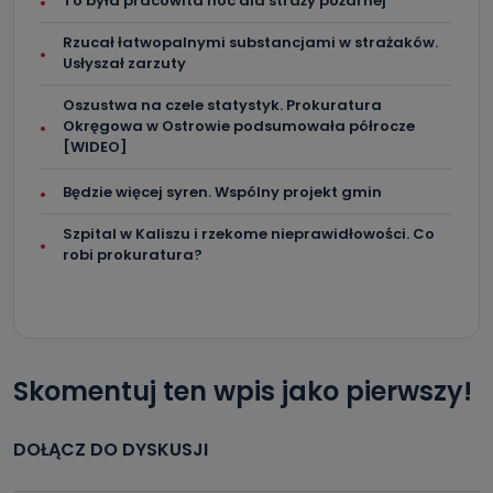
To była pracowita noc dla straży pożarnej
Rzucał łatwopalnymi substancjami w strażaków.
Usłyszał zarzuty
Oszustwa na czele statystyk. Prokuratura
Okręgowa w Ostrowie podsumowała półrocze
[WIDEO]
Będzie więcej syren. Wspólny projekt gmin
Szpital w Kaliszu i rzekome nieprawidłowości. Co
robi prokuratura?
Skomentuj ten wpis jako pierwszy!
DOŁĄCZ DO DYSKUSJI