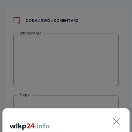
DODAJ SWÓJ KOMENTARZ
Wiadomość
Podpis
Email