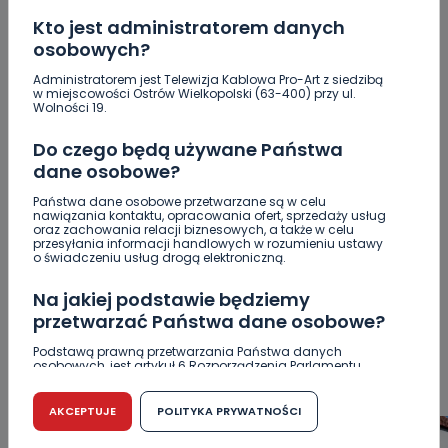
Kto jest administratorem danych
osobowych?
Administratorem jest Telewizja Kablowa Pro-Art z siedzibą
w miejscowości Ostrów Wielkopolski (63-400) przy ul.
Wolności 19.
Do czego będą używane Państwa
dane osobowe?
POPULARNE
Państwa dane osobowe przetwarzane są w celu
nawiązania kontaktu, opracowania ofert, sprzedaży usług
oraz zachowania relacji biznesowych, a także w celu
WSZYSTKIE
BEZPIECZEŃSTWO
CIEKAWOSTKI
przesyłania informacji handlowych w rozumieniu ustawy
o świadczeniu usług drogą elektroniczną.
EDUKACJA
GOSPODARKA I FINANSE
HISTORIA
KORONAWIRUS
KULTURA I ROZRYWKA
LUDZIE
NA
Na jakiej podstawie będziemy
SYGNALE
OPINIE
POLITYKA
RELIGIA
SAMORZĄD
przetwarzać Państwa dane osobowe?
ŚRODOWISKO
WASZE INFO
WSZYSTKICH ŚWIĘTYCH
Podstawą prawną przetwarzania Państwa danych
WYWIADY
ZDROWIE
osobowych, jest artykuł 6 Rozporządzenia Parlamentu
Europejskiego i Rady (UE) 2016/679 z dnia 27 kwietnia 2016
r. w sprawie ochrony osób fizycznych w związku z
przetwarzaniem danych osobowych w sprawie
AKCEPTUJE
POLITYKA PRYWATNOŚCI
swobodnego przepływu takich danych oraz uchylenia
dyrektywy 95/46/WE (RODO).