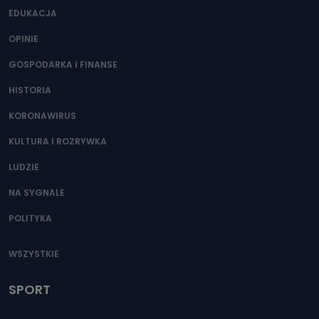
Można to zrobić pod numerem telefonu 62 735-51-05 lub
EDUKACJA
e-mailowo pod adresem: poczta@tvproart.pl
OPINIE
GOSPODARKA I FINANSE
HISTORIA
KORONAWIRUS
KULTURA I ROZRYWKA
LUDZIE
NA SYGNALE
POLITYKA
WSZYSTKIE
SPORT