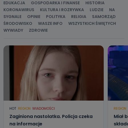
EDUKACJA
GOSPODARKA I FINANSE
HISTORIA
KORONAWIRUS
KULTURA I ROZRYWKA
LUDZIE
NA
SYGNALE
OPINIE
POLITYKA
RELIGIA
SAMORZĄD
ŚRODOWISKO
WASZE INFO
WSZYSTKICH ŚWIĘTYCH
WYWIADY
ZDROWIE
HOT
REGION
WIADOMOŚCI
REGION
Zaginiona nastolatka. Policja czeka
Miał b
na informacje
składa