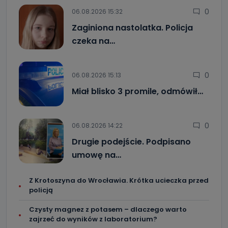
danych osobowych są pracownicy i współpracownicy
oraz partnerzy wspomagający administratora w jego
0
06.08.2026 15:32
biznesowej działalności.
Zaginiona nastolatka. Policja
Jak skontaktować się z inspektorem
czeka na…
danych osobowych?
Można to zrobić pod numerem telefonu 62 735-51-05 lub
e-mailowo pod adresem: poczta@tvproart.pl
0
06.08.2026 15:13
Miał blisko 3 promile, odmówił…
0
06.08.2026 14:22
Drugie podejście. Podpisano
umowę na…
Z Krotoszyna do Wrocławia. Krótka ucieczka przed
policją
Czysty magnez z potasem – dlaczego warto
zajrzeć do wyników z laboratorium?