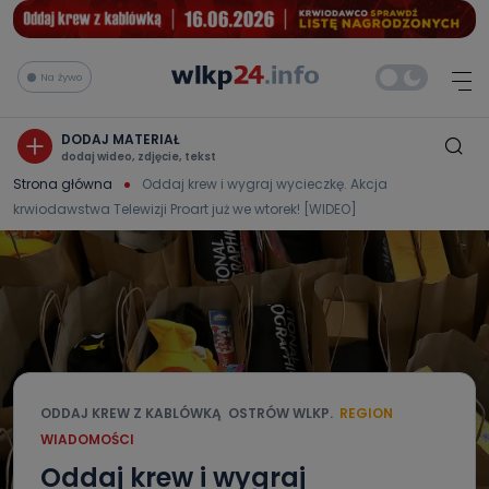
Na żywo
DODAJ MATERIAŁ
dodaj wideo, zdjęcie, tekst
Strona główna
Oddaj krew i wygraj wycieczkę. Akcja
krwiodawstwa Telewizji Proart już we wtorek! [WIDEO]
ODDAJ KREW Z KABLÓWKĄ
OSTRÓW WLKP.
REGION
WIADOMOŚCI
Oddaj krew i wygraj