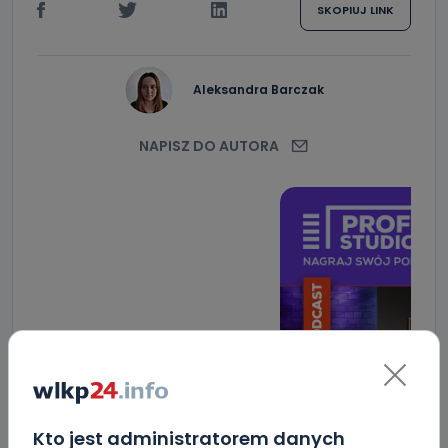
SKOPIUJ LINK
Aleksandra Barczak
NAPISZ DO AUTORA
Kto jest administratorem danych