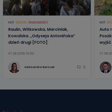
HOT
REGION
WIADOMOŚCI
HOT
RE
Raulin, Witkowska, Marciniak,
Auto r
Kowalska. „Odyseja Antonińska”
Poszk
dzień drugi [FOTO]
wyjść
07.08.2026 20:56
07.08.20
0
Aleksandra Barczak