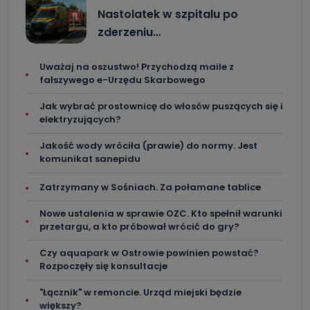
Nastolatek w szpitalu po
Podanie danych osobowych jest dobrowolne, nie jest
wymogiem ustawowym lub umownym oraz nie stanowi
zderzeniu…
warunku zawarcia umowy. Cofnięcie zgody jest możliwe
na każdym etapie i nie jest to związane z żadnymi
negatywnymi konsekwencjami. Cofnięcia zgody można
dokonać w dowolny, wybrany sposób (e-mail, poczta
Uważaj na oszustwo! Przychodzą maile z
tradycyjna) tak, aby dotarła do wiadomości Telewizji
fałszywego e-Urzędu Skarbowego
Kablowej Pro-Art z siedzibą w miejscowości Ostrów
Wielkopolski (63-400) przy ul. Wolności 19.
Jak wybrać prostownicę do włosów puszących się i
elektryzujących?
Kiedy i komu możemy przekazać
Państwa dane?
Jakość wody wróciła (prawie) do normy. Jest
komunikat sanepidu
Telewizja Kablowa Pro-Art z siedzibą w miejscowości
Ostrów Wielkopolski (63-400) przy ul. Wolności 19 nie
przekazuje Państwa danych osobowych podmiotom
Zatrzymany w Sośniach. Za połamane tablice
trzecim, jak również nie są one wykorzystywane w
procesach zautomatyzowanego profilowania.
Nowe ustalenia w sprawie OZC. Kto spełnił warunki
Co mogą Państwo zrobić z
przetargu, a kto próbował wrócić do gry?
przekazanymi nam danymi?
Czy aquapark w Ostrowie powinien powstać?
Po wyrażeniu zgody na przetwarzanie danych osobowych,
Rozpoczęły się konsultacje
mają Państwo prawo do żądania od Telewizji Kablowa
Pro-Art z siedzibą w miejscowości Ostrów Wielkopolski (63-
400) przy ul. Wolności 19 dostępu do danych osobowych
"Łącznik" w remoncie. Urząd miejski będzie
dotyczących Państwa oraz uzyskania ich kopii, a także
większy?