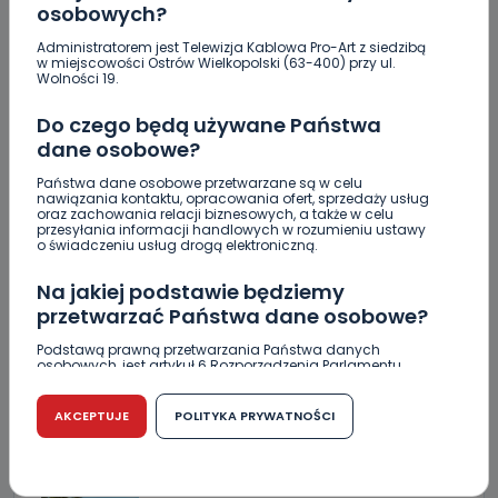
osobowych?
Administratorem jest Telewizja Kablowa Pro-Art z siedzibą
w miejscowości Ostrów Wielkopolski (63-400) przy ul.
Wolności 19.
Do czego będą używane Państwa
dane osobowe?
ZOBACZ TAKŻE
Państwa dane osobowe przetwarzane są w celu
nawiązania kontaktu, opracowania ofert, sprzedaży usług
oraz zachowania relacji biznesowych, a także w celu
przesyłania informacji handlowych w rozumieniu ustawy
0
07.08.2026 20:56
o świadczeniu usług drogą elektroniczną.
Raulin, Witkowska, Marciniak,
Na jakiej podstawie będziemy
Kowalska. „Odyseja…
przetwarzać Państwa dane osobowe?
Podstawą prawną przetwarzania Państwa danych
0
07.08.2026 19:16
osobowych, jest artykuł 6 Rozporządzenia Parlamentu
Europejskiego i Rady (UE) 2016/679 z dnia 27 kwietnia 2016
Auto rozbite na drzewie.
r. w sprawie ochrony osób fizycznych w związku z
przetwarzaniem danych osobowych w sprawie
AKCEPTUJE
POLITYKA PRYWATNOŚCI
Poszkodowani…
swobodnego przepływu takich danych oraz uchylenia
dyrektywy 95/46/WE (RODO).
0
07.08.2026 18:41
Czy jest możliwość cofnięcia zgody?