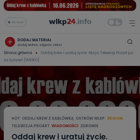
Na żywo
DODAJ MATERIAŁ
dodaj wideo, zdjęcie, tekst
Strona główna
Oddaj krew i uratuj życie. Akcja Telewizji Proart już
za tydzień [WIDEO]
HOT
ODDAJ KREW Z KABLÓWKĄ
OSTRÓW WLKP.
REGION
TELEWIZJA PROART
WIADOMOŚCI
ZDROWIE
Oddaj krew i uratuj życie.