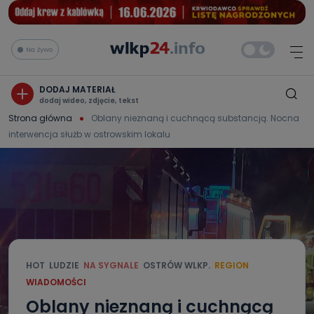
Na żywo
DODAJ MATERIAŁ
dodaj wideo, zdjęcie, tekst
Strona główna
Oblany nieznaną i cuchnącą substancją. Nocna
interwencja służb w ostrowskim lokalu
HOT
LUDZIE
NA SYGNALE
OSTRÓW WLKP.
REGION
WIADOMOŚCI
Oblany nieznaną i cuchnącą