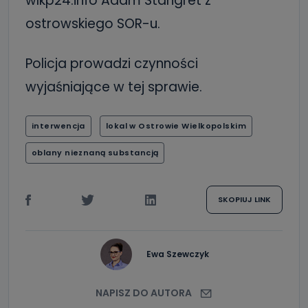
wlkp24.info Adam Stangret z
ostrowskiego SOR-u.
Policja prowadzi czynności
wyjaśniające w tej sprawie.
interwencja
lokal w Ostrowie Wielkopolskim
oblany nieznaną substancją
SKOPIUJ LINK
Ewa Szewczyk
NAPISZ DO AUTORA