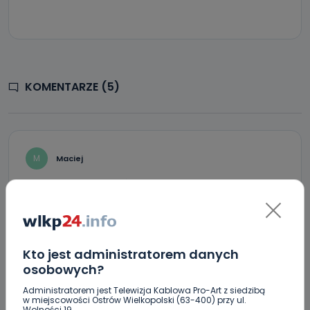
KOMENTARZE (5)
M
Maciej
Znowu u Bosmana coś się dzieje? Bosman, powiedz kto
ci to robi, ogarniemy temat.
REPLY
Kto jest administratorem danych
osobowych?
AN
Anty nazi
Administratorem jest Telewizja Kablowa Pro-Art z siedzibą
Ten sam co celty maluje wszędzie.
w miejscowości Ostrów Wielkopolski (63-400) przy ul.
Wolności 19.