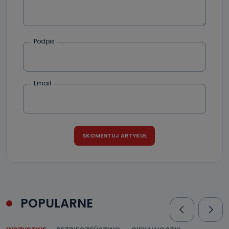
przechowywane?
Do czasu wycofania zgody lub, jeśli dane będą
przetwarzane na podstawie prawnie uzasadnionego celu
administratora – do momentu wniesienia sprzeciwu.
Podpis
Jakie dane osobowe przetwarzamy?
Przetwarzane kategorie Państwa danych osobowych to
Email
dane, które pochodzą bezpośrednio od Państwa (lub
zostały przekazane w Państwa imieniu) lub dane osobowe,
które zostały zebrane ze źródeł publicznie dostępnych, w
szczególności: imię i nazwisko, adres e-mail, telefon
kontaktowy, adres korespondencyjny. Odbiorcą Pastwa
danych osobowych są pracownicy i współpracownicy
oraz partnerzy wspomagający administratora w jego
biznesowej działalności.
Jak skontaktować się z inspektorem
danych osobowych?
Można to zrobić pod numerem telefonu 62 735-51-05 lub
e-mailowo pod adresem: poczta@tvproart.pl
POPULARNE