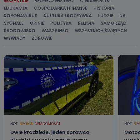
WSZYSTKIE
BEZPIECZEŃSTWO
CIEKAWOSTKI
EDUKACJA
GOSPODARKA I FINANSE
HISTORIA
KORONAWIRUS
KULTURA I ROZRYWKA
LUDZIE
NA
SYGNALE
OPINIE
POLITYKA
RELIGIA
SAMORZĄD
ŚRODOWISKO
WASZE INFO
WSZYSTKICH ŚWIĘTYCH
WYWIADY
ZDROWIE
HOT
REGION
WIADOMOŚCI
HOT
RE
Dwie kradzieże, jeden sprawca.
Motoc