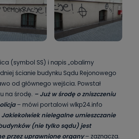
ica (symbol SS) i napis „obalimy
edniej ścianie budynku Sądu Rejonowego
rawo od głównego wejścia. Powstał
u na środę.
– Już w środę o zniszczeniu
licja
– mówi portalowi wlkp24.info
–
Jakiekolwiek nielegalne umieszczanie
udynków (nie tylko sądu) jest
ne przez uprawnione organy
– zaznacza.