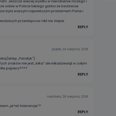
ram. Jeszcze wiecej wysilku w nierobienie niczego i
cie sobie w Polsce takiego garba ze bedziecie
ragow byla waszym najwiekszym problemem Panie i
wdziwych przestepcow nikt nie zlapie.
REPLY
piątek, 24 sierpnia, 2018
ską(sklep „Fanatyk”) .
ych znaków nie jest „kilka” ale kilkadziesiąt w całym
ółte papiery????
REPLY
niedziela, 26 sierpnia, 2018
isem „je*ać tolerancje”?
REPLY