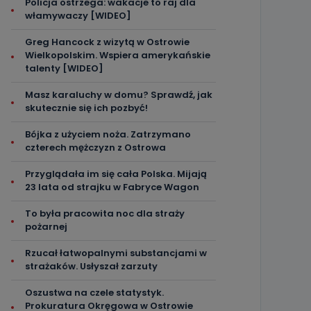
Policja ostrzega: wakacje to raj dla
włamywaczy [WIDEO]
Greg Hancock z wizytą w Ostrowie
Wielkopolskim. Wspiera amerykańskie
talenty [WIDEO]
Masz karaluchy w domu? Sprawdź, jak
skutecznie się ich pozbyć!
Bójka z użyciem noża. Zatrzymano
czterech mężczyzn z Ostrowa
Przyglądała im się cała Polska. Mijają
23 lata od strajku w Fabryce Wagon
To była pracowita noc dla straży
pożarnej
Rzucał łatwopalnymi substancjami w
strażaków. Usłyszał zarzuty
Oszustwa na czele statystyk.
Prokuratura Okręgowa w Ostrowie