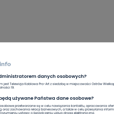
administratorem danych osobowych?
m jest Telewizja Kablowa Pro-Art z siedzibą w miejscowości Ostrów Wielkop
lności 19.
 będą używane Państwa dane osobowe?
sobowe przetwarzane są w celu nawiązania kontaktu, opracowania ofert
g oraz zachowania relacji biznesowych, a także w celu przesyłania inform
sąd rejonowy ostrów wlkp.
ozumieniu ustawy o świadczeniu usług drogą elektroniczną.