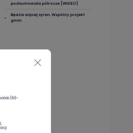
podsumowała półrocze [WIDEO]
Będzie więcej syren. Wspólny projekt
gmin
olski (63-
,
acji