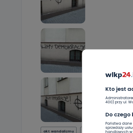
Kto jest 
Administratore
400) przy ul. Wo
Do czego
Państwa dane o
sprzedaży usłu
akt wandalizmu
obalimy demokrację
handlowych w r