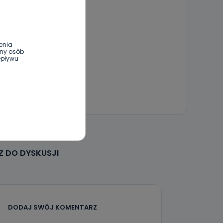
enia
ony osób
epływu
wnym oraz
e jest to
 dowolny,
Kablowej
 DO DYSKUSJI
l. Wolności
e
DODAJ SWÓJ KOMENTARZ
ania od
. Wolności