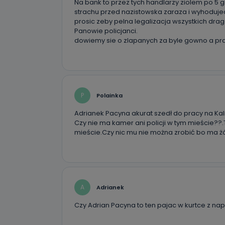
Na bank to przez tych handlarzy ziolem po 5 g
strachu przed nazistowska zaraza i wyhoduje
prosic zeby pelna legalizacja wszystkich d
Panowie policjanci.
dowiemy sie o zlapanych za byle gowno a pra
P
Polainka
Adrianek Pacyna akurat szedł do pracy na Kali
Czy nie ma kamer ani policji w tym mieście??.T
mieście.Czy nic mu nie można zrobić bo ma ż
A
Adrianek
Czy Adrian Pacyna to ten pajac w kurtce z nap