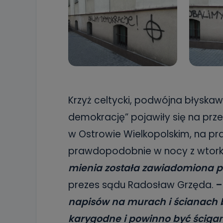
Krzyż celtycki, podwójna błyskaw
demokrację” pojawiły się na prz
w Ostrowie Wielkopolskim, na p
prawdopodobnie w nocy z wtork
mienia została zawiadomiona po
prezes sądu Radosław Grzęda.
napisów na murach i ścianach b
karygodne i powinno być ściga