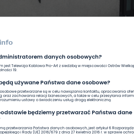
administratorem danych osobowych?
DUKACJA
GOSPODARKA I FINANSE
HISTORIA
KORONAWI
m jest Telewizja Kablowa Pro-Art z siedzibą w miejscowości Ostrów Wielkop
ĄD
ŚRODOWISKO
WASZE INFO
WSZYSTKICH ŚWIĘTYCH
lności 19.
 będą używane Państwa dane osobowe?
sobowe przetwarzane są w celu nawiązania kontaktu, opracowania ofert
g oraz zachowania relacji biznesowych, a także w celu przesyłania inform
ozumieniu ustawy o świadczeniu usług drogą elektroniczną.
 podstawie będziemy przetwarzać Państwa dane
?
ną przetwarzania Państwa danych osobowych, jest artykuł 6 Rozporządz
pejskiego i Rady (UE) 2016/679 z dnia 27 kwietnia 2016 r. w sprawie ochr