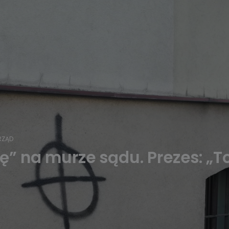
RZĄD
” na murze sądu. Prezes: „T