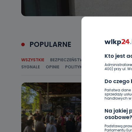
POPULARNE
Kto jest 
WSZYSTKIE
BEZPIECZEŃSTWO
CIEKAWOSTKI
E
Administratore
SYGNALE
OPINIE
POLITYKA
RELIGIA
SAMORZ
400) przy ul. Wo
Do czego
Państwa dane o
sprzedaży usłu
handlowych w r
Na jakiej
osobowe
Podstawą praw
Parlamentu Euro