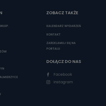
N
ZOBACZ TAKŻE
nio od
brane ze
WLKP.
KALENDARZ WYDARZEŃ
taktowy,
racownicy
KONTAKT
ZAREKLAMUJ SIĘ NA
PORTALU
SZÓW
DOŁĄCZ DO NAS
ZYN
Facebook
ALMIERZYCE
Instagram
W