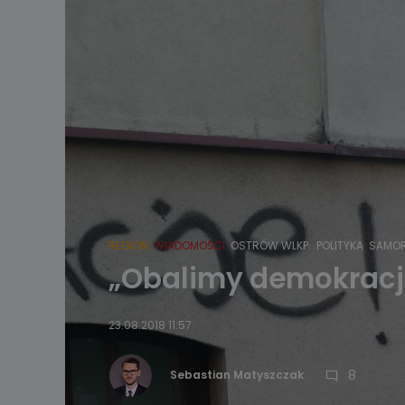
REGION
WIADOMOŚCI
OSTRÓW WLKP.
POLITYKA
SAMO
„Obalimy demokrację
23.08.2018 11:57
8
Sebastian Matyszczak