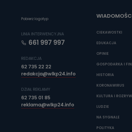
Do czasu wycof
uzasadnionego
WIADOMOŚC
Jakie da
Pobierz logotyp
Przetwarzane 
Państwa (lub z
CIEKAWOSTKI
LINIA INTERWENCYJNA
źródeł publiczn
adres korespo
661 997 997
oraz partnerzy
EDUKACJA
OPINIE
Jak skont
REDAKCJA
Można to zrob
GOSPODARKA I FI
62 735 22 22
poczta@tvproar
redakcja@wlkp24.info
HISTORIA
KORONAWIRUS
DZIAŁ REKLAMY
KULTURA I ROZRY
62 735 01 85
reklama@wlkp24.info
LUDZIE
NA SYGNALE
POLITYKA