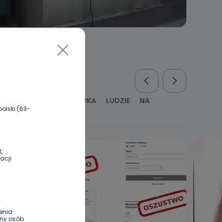
RUS
KULTURA I ROZRYWKA
LUDZIE
NA
olski (63-
WYWIADY
ZDROWIE
,
acji
enia
ony osób