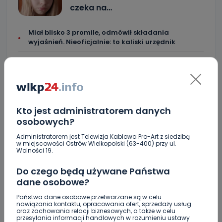
czeka na…
Miał blisko 3 promile, odmówił składania
wyjaśnień. Nieoficjalnie: to kaliski urzędnik
Drugie podejście. Podpisano umowę na
dokończenie rewitalizacji parku
Z Krotoszyna do Wrocławia. Krótka ucieczka przed
policją
Kto jest administratorem danych
Czysty magnez z potasem – dlaczego warto
osobowych?
zajrzeć do wyników z laboratorium?
Administratorem jest Telewizja Kablowa Pro-Art z siedzibą
w miejscowości Ostrów Wielkopolski (63-400) przy ul.
Utrudnienia na Ledóchowskiego jeszcze do końca
Wolności 19.
wakacji
Do czego będą używane Państwa
Policja ostrzega: wakacje to raj dla włamywaczy
dane osobowe?
[WIDEO]
Państwa dane osobowe przetwarzane są w celu
Greg Hancock z wizytą w Ostrowie Wielkopolskim.
nawiązania kontaktu, opracowania ofert, sprzedaży usług
oraz zachowania relacji biznesowych, a także w celu
Wspiera amerykańskie talenty [WIDEO]
przesyłania informacji handlowych w rozumieniu ustawy