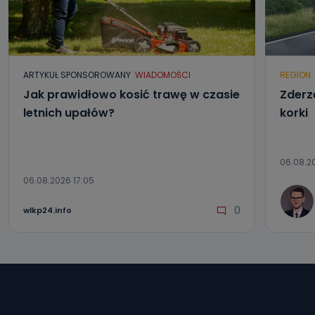
ARTYKUŁ SPONSOROWANY
WIADOMOŚCI
REGION
Jak prawidłowo kosić trawę w czasie
Zderze
letnich upałów?
korki
06.08.20
06.08.2026 17:05
0
wlkp24.info