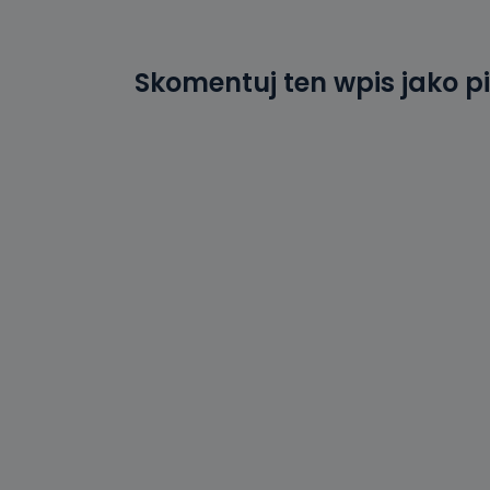
19 dostępu do 
ich sprostowan
sprzeciwu wobe
Skomentuj ten wpis jako p
Do kiedy
Do czasu wycof
uzasadnionego
Jakie da
Przetwarzane 
Państwa (lub z
źródeł publiczn
adres korespo
oraz partnerzy
Jak skont
Można to zrob
poczta@tvproar