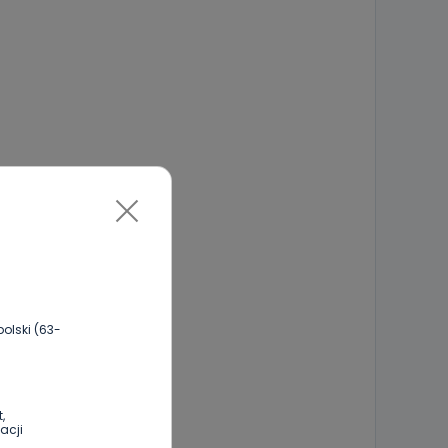
olski (63-
,
acji