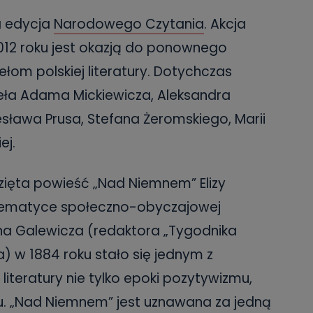
na edycja
Narodowego Czytania
. Akcja
12 roku jest okazją do ponownego
łom polskiej literatury. Dotychczas
ła Adama Mickiewicza, Aleksandra
lesława Prusa, Stefana Żeromskiego, Marii
ej.
zięta powieść „Nad Niemnem” Elizy
o tematyce społeczno-obyczajowej
na Galewicza (redaktora „Tygodnika
 w 1884 roku stało się jednym z
j literatury nie tylko epoki pozytywizmu,
u. „Nad Niemnem” jest uznawana za jedną