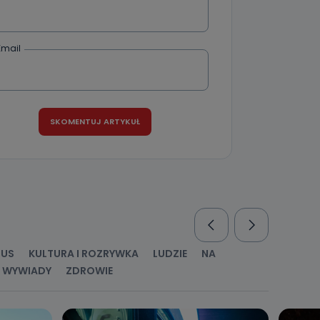
Email
RUS
KULTURA I ROZRYWKA
LUDZIE
NA
WYWIADY
ZDROWIE