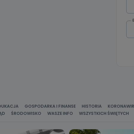
DUKACJA
GOSPODARKA I FINANSE
HISTORIA
KORONAWI
ĄD
ŚRODOWISKO
WASZE INFO
WSZYSTKICH ŚWIĘTYCH