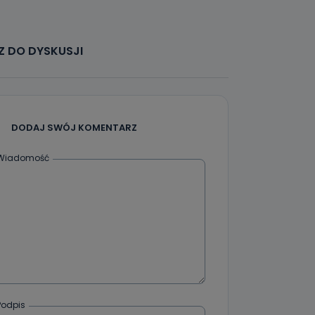
że żądania
enia
 DO DYSKUSJI
DODAJ SWÓJ KOMENTARZ
nio od
brane ze
Wiadomość
taktowy,
racownicy
Podpis