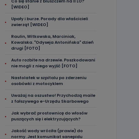
Co się stanie z bluszczem na II LO?
[WIDEO]
Upały i burze. Porady dla właścicieli
zwierząt [WIDEO]
Raulin, Witkowska, Marciniak,
Kowalska. "Odyseja Antonińska" dzień
drugi [FOTO]
Auto rozbite na drzewie. Poszkodowani
nie mogli z niego wyjść [FOTO]
Nastolatek w szpitalu po zderzeniu
osobówki z motocyklem
Uważaj na oszustwo! Przychodzą maile
z fałszywego e-Urzędu Skarbowego
Jak wybrać prostownicę do włosów
puszących się i elektryzujących?
Jakość wody wróciła (prawie) do
normy. Jest komunikat sanepidu