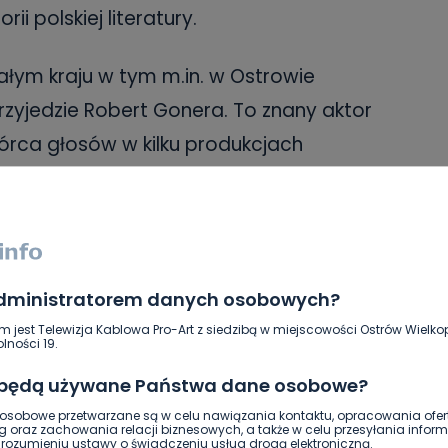
ii polskiej literatury.
łym kraju w tym m.in. w Ostrowie
rzyjedzie Robert Gonera. To znany aktor
wórca głosów w kilku produkcjach
. Zadebiutował na przełomie lat 80. i 90.
 się m.in. rola w adaptacji filmowej
wie powieści Stefana Żeromskiego. To
Czytania w 2018 roku.
administratorem danych osobowych?
m jest Telewizja Kablowa Pro-Art z siedzibą w miejscowości Ostrów Wielkop
y okazji Narodowego Czytania aktorka
lności 19.
agmenty „Moralności pani Dulskiej”
 będą używane Państwa dane osobowe?
sobowe przetwarzane są w celu nawiązania kontaktu, opracowania ofert
g oraz zachowania relacji biznesowych, a także w celu przesyłania inform
ozumieniu ustawy o świadczeniu usług drogą elektroniczną.