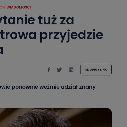
ION
WIADOMOŚCI
anie tuż za
trowa przyjedzie
a
SKOPIUJ LINK
wie ponownie weźmie udział znany