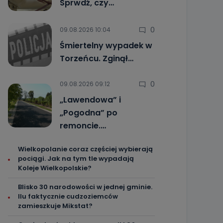
Sprwdź, czy…
0
09.08.2026 10:04
Śmiertelny wypadek w
Torzeńcu. Zginął…
0
09.08.2026 09:12
„Lawendowa” i
„Pogodna” po
remoncie.…
Wielkopolanie coraz częściej wybierają
pociągi. Jak na tym tle wypadają
Koleje Wielkopolskie?
Blisko 30 narodowości w jednej gminie.
Ilu faktycznie cudzoziemców
zamieszkuje Mikstat?