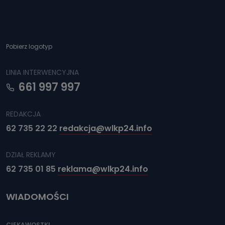
Można to zrobić pod numerem telefonu 62 735-51-05 lub
e-mailowo pod adresem: poczta@tvproart.pl
Pobierz logotyp
LINIA INTERWENCYJNA
661 997 997
REDAKCJA
62 735 22 22
redakcja@wlkp24.info
DZIAŁ REKLAMY
62 735 01 85
reklama@wlkp24.info
WIADOMOŚCI
CIEKAWOSTKI