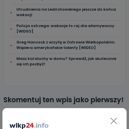
Utrudnienia na Ledóchowskiego jeszcze do końca
wakacji
Policja ostrzega: wakacje to raj dla włamywaczy
[WIDEO]
Greg Hancock z wizytą w Ostrowie Wielkopolskim.
Wspiera amerykańskie talenty [WIDEO]
Masz karaluchy w domu? Sprawdź, jak skutecznie
się ich pozbyć!
Skomentuj ten wpis jako pierwszy!
DOŁĄCZ DO DYSKUSJI