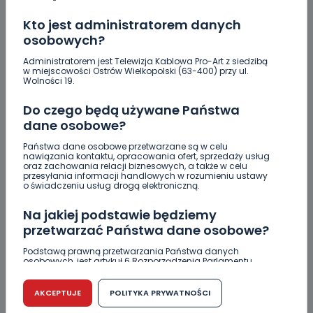
Kto jest administratorem danych
osobowych?
DODAJ SWÓJ KOMENTARZ
Administratorem jest Telewizja Kablowa Pro-Art z siedzibą
w miejscowości Ostrów Wielkopolski (63-400) przy ul.
Wiadomość
Wolności 19.
Do czego będą używane Państwa
dane osobowe?
Państwa dane osobowe przetwarzane są w celu
nawiązania kontaktu, opracowania ofert, sprzedaży usług
oraz zachowania relacji biznesowych, a także w celu
przesyłania informacji handlowych w rozumieniu ustawy
o świadczeniu usług drogą elektroniczną.
Na jakiej podstawie będziemy
Podpis
przetwarzać Państwa dane osobowe?
Podstawą prawną przetwarzania Państwa danych
osobowych, jest artykuł 6 Rozporządzenia Parlamentu
Europejskiego i Rady (UE) 2016/679 z dnia 27 kwietnia 2016
Email
r. w sprawie ochrony osób fizycznych w związku z
przetwarzaniem danych osobowych w sprawie
AKCEPTUJE
POLITYKA PRYWATNOŚCI
swobodnego przepływu takich danych oraz uchylenia
dyrektywy 95/46/WE (RODO).