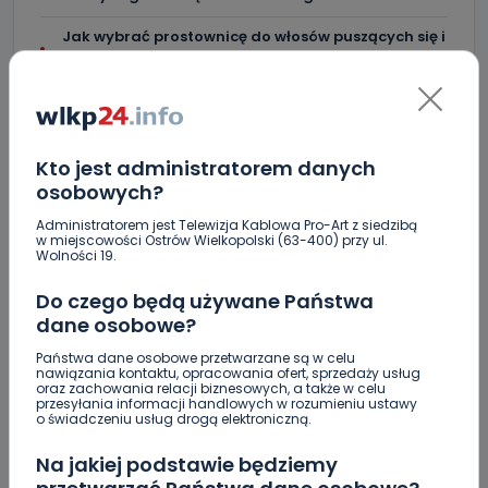
Jak wybrać prostownicę do włosów puszących się i
elektryzujących?
Jakość wody wróciła (prawie) do normy. Jest
komunikat sanepidu
Zatrzymany w Sośniach. Za połamane tablice
Kto jest administratorem danych
osobowych?
Nowe ustalenia w sprawie OZC. Kto spełnił warunki
przetargu, a kto próbował wrócić do gry?
Administratorem jest Telewizja Kablowa Pro-Art z siedzibą
w miejscowości Ostrów Wielkopolski (63-400) przy ul.
Wolności 19.
Czy aquapark w Ostrowie powinien powstać?
Rozpoczęły się konsultacje
Do czego będą używane Państwa
dane osobowe?
"Łącznik" w remoncie. Urząd miejski będzie
większy?
Państwa dane osobowe przetwarzane są w celu
nawiązania kontaktu, opracowania ofert, sprzedaży usług
oraz zachowania relacji biznesowych, a także w celu
Ile jest klimy w szpitalu? Sprawdzamy w regionie
przesyłania informacji handlowych w rozumieniu ustawy
o świadczeniu usług drogą elektroniczną.
Więcej pieniędzy dla OSP w gminie Ostrów.
Na jakiej podstawie będziemy
Centra wzmocniona i gotowa do gry. Chce