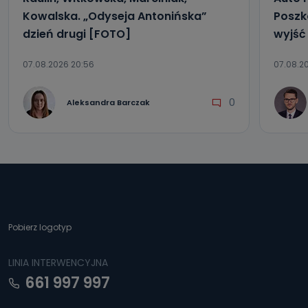
Kowalska. „Odyseja Antonińska”
Poszk
dzień drugi [FOTO]
wyjść
07.08.2026 20:56
07.08.20
0
Aleksandra Barczak
Pobierz logotyp
LINIA INTERWENCYJNA
661 997 997