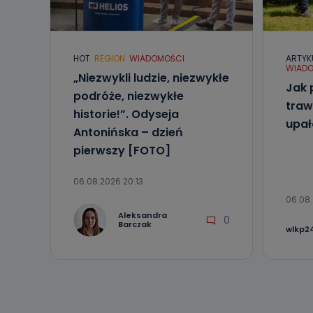
Telewizja Kablo
19 nie przekaz
wykorzystywan
HOT
REGION
WIADOMOŚCI
ARTYK
Co mogą 
WIADO
„Niezwykli ludzie, niezwykłe
Po wyrażeniu 
Jak 
Telewizji Kablo
podróże, niezwykłe
19 dostępu do 
traw
historie!”. Odyseja
ich sprostowan
upa
sprzeciwu wobe
Antonińska – dzień
pierwszy [FOTO]
Do kiedy
Do czasu wycof
06.08.2026 20:13
uzasadnionego
06.08.
Jakie da
Aleksandra
0
Barczak
wlkp24
Przetwarzane 
Państwa (lub z
źródeł publiczn
adres korespo
oraz partnerzy
Jak skont