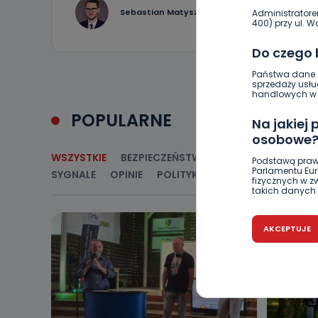
0
Sebastian Matyszczak
Administratore
400) przy ul. Wo
Do czego
Państwa dane o
sprzedaży usłu
handlowych w r
POPULARNE
Na jakiej
osobowe
WSZYSTKIE
BEZPIECZEŃSTWO
CIEKAWOSTKI
E
Podstawą praw
Parlamentu Euro
SYGNALE
OPINIE
POLITYKA
RELIGIA
SAMORZ
fizycznych w 
takich danych 
Czy jest 
AKCEPTUJE
Podanie danyc
nie stanowi wa
związane z ża
wybrany sposób
Pro-Art z siedz
Kiedy i 