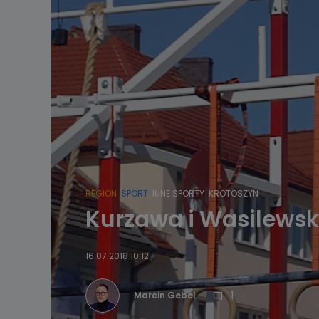
REGION
SPORT
INNE SPORTY
KROTOSZYN
Kurzawa i Wasilewsk
16.07.2018 10:12
1
Marcin Gebel