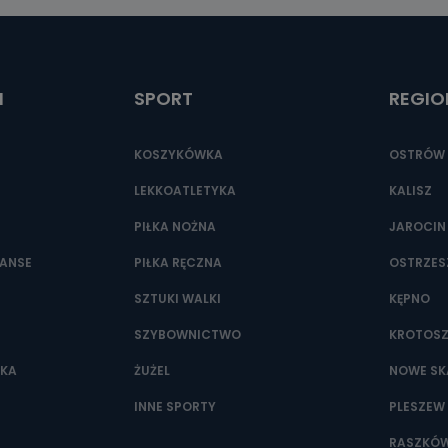
ić pod numerem telefonu 62 735-51-05 lub e-mailowo pod adresem:
t.pl
I
SPORT
REGIO
KOSZYKÓWKA
OSTRÓW 
LEKKOATLETYKA
KALISZ
PIŁKA NOŻNA
JAROCIN
NANSE
PIŁKA RĘCZNA
OSTRZE
SZTUKI WALKI
KĘPNO
SZYBOWNICTWO
KROTOS
WKA
ŻUŻEL
NOWE SK
INNE SPORTY
PLESZEW
RASZKÓ