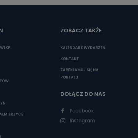
N
ZOBACZ TAKŻE
WLKP.
KALENDARZ WYDARZEŃ
KONTAKT
ZAREKLAMUJ SIĘ NA
PORTALU
SZÓW
DOŁĄCZ DO NAS
ZYN
Facebook
ALMIERZYCE
Instagram
W