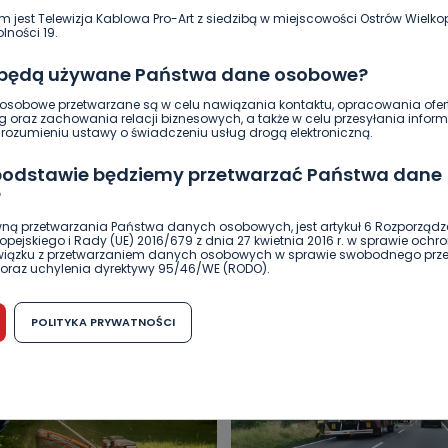
m jest Telewizja Kablowa Pro-Art z siedzibą w miejscowości Ostrów Wielkop
lności 19.
 będą używane Państwa dane osobowe?
sobowe przetwarzane są w celu nawiązania kontaktu, opracowania ofert
g oraz zachowania relacji biznesowych, a także w celu przesyłania inform
ozumieniu ustawy o świadczeniu usług drogą elektroniczną.
 podstawie będziemy przetwarzać Państwa dane
?
DUKACJA
GOSPODARKA I FINANSE
HISTORIA
KORONAWI
ną przetwarzania Państwa danych osobowych, jest artykuł 6 Rozporządz
pejskiego i Rady (UE) 2016/679 z dnia 27 kwietnia 2016 r. w sprawie ochr
ĄD
ŚRODOWISKO
WASZE INFO
WSZYSTKICH ŚWIĘTYCH
związku z przetwarzaniem danych osobowych w sprawie swobodnego prz
oraz uchylenia dyrektywy 95/46/WE (RODO).
możliwość cofnięcia zgody?
POLITYKA PRYWATNOŚCI
h osobowych jest dobrowolne, nie jest wymogiem ustawowym lub umo
runku zawarcia umowy. Cofnięcie zgody jest możliwe na każdym etapie i ni
dnymi negatywnymi konsekwencjami. Cofnięcia zgody można dokonać w
 (e-mail, poczta tradycyjna) tak, aby dotarła do wiadomości Telewizji 
ibą w miejscowości Ostrów Wielkopolski (63-400) przy ul. Wolności 19.
komu możemy przekazać Państwa dane?