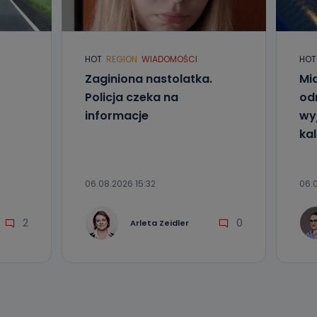
l. Wolności
e
HOT
REGION
WIADOMOŚCI
HOT
Zaginiona nastolatka.
Mia
ania od
. Wolności
Policja czeka na
od
że żądania
informacje
wyj
enia
kal
06.08.2026 15:32
06.0
2
0
Arleta Zeidler
nio od
brane ze
taktowy,
racownicy