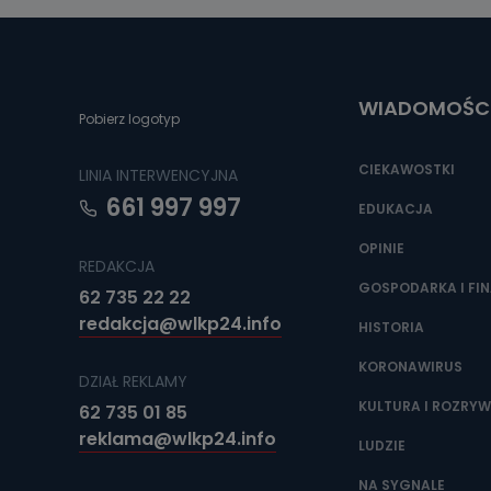
Można to zrob
poczta@tvproar
WIADOMOŚC
Pobierz logotyp
CIEKAWOSTKI
LINIA INTERWENCYJNA
661 997 997
EDUKACJA
OPINIE
REDAKCJA
GOSPODARKA I FI
62 735 22 22
redakcja@wlkp24.info
HISTORIA
KORONAWIRUS
DZIAŁ REKLAMY
KULTURA I ROZRY
62 735 01 85
reklama@wlkp24.info
LUDZIE
NA SYGNALE